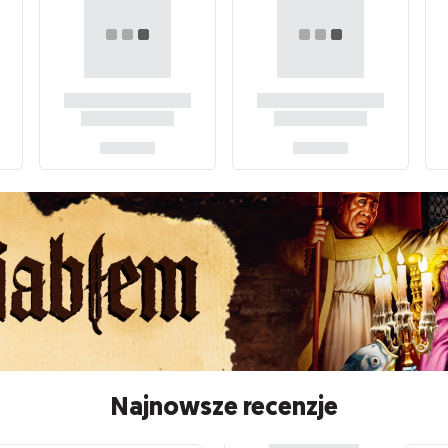
Najnowsze recenzje