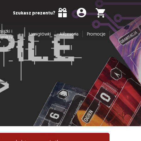
Szukasz prezentu?
siążki i
Łamigłówki
Akcesoria
Promocje
omiksy