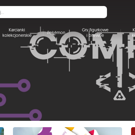
Karcianki
Gry figurkowe
K
Pokémon
kolekcjonerskie
i bitewne
k