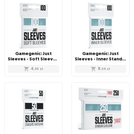
Gamegenic: Just
Gamegenic: Just
Sleeves - Soft Sleeves (67 x 94 mm) 100 sztuk, Clear
Sleeves - Inner Standard Card Game Sleeves (64x89 mm), 100 sztuk
4
8
,95
zł
,49
zł