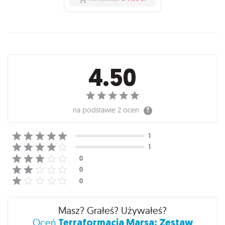
Recenzje
4.50
na podstawie
2 ocen
Masz? Grałeś? Używałeś?
Terraformacja Marsa: Zestaw
Oceń