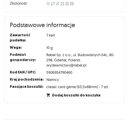
Złożoność:
Podstawowe informacje
Zawartość
7 kart
pudełka:
Waga:
10 g
Podmiot
Rebel Sp. z o.o., ul. Budowlanych 64c, 80-
gospodarczy:
298, Gdańsk, Poland,
wydawnictwo@rebel.pl
Kod EAN / UPC:
5906954790460
Kraj pochodzenia:
Niemcy
Pasujące koszulki:
classic card game (63,5x88mm) - 7 szt.
Dodaj koszulki do koszyka