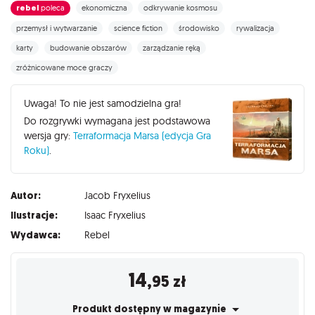
rebel
poleca
ekonomiczna
odkrywanie kosmosu
przemysł i wytwarzanie
science fiction
środowisko
rywalizacja
karty
budowanie obszarów
zarządzanie ręką
zróżnicowane moce graczy
Uwaga! To nie jest samodzielna gra!
Do rozgrywki wymagana jest podstawowa
wersja gry:
Terraformacja Marsa (edycja Gra
Roku)
.
Autor:
Jacob Fryxelius
Ilustracje:
Isaac Fryxelius
Wydawca:
Rebel
14
,95
zł
Produkt dostępny w magazynie