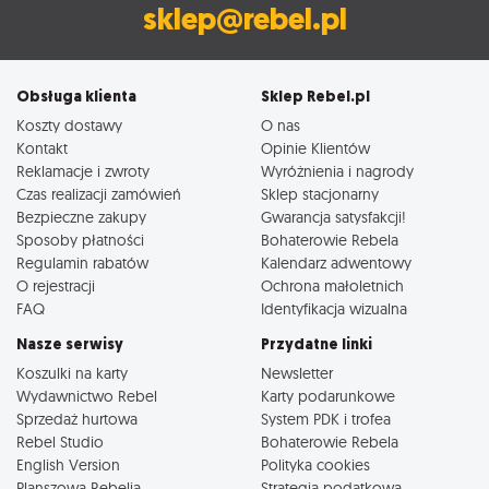
sklep@rebel.pl
Obsługa klienta
Sklep Rebel.pl
Koszty dostawy
O nas
Kontakt
Opinie Klientów
Reklamacje i zwroty
Wyróżnienia i nagrody
Czas realizacji zamówień
Sklep stacjonarny
Bezpieczne zakupy
Gwarancja satysfakcji!
Sposoby płatności
Bohaterowie Rebela
Regulamin rabatów
Kalendarz adwentowy
O rejestracji
Ochrona małoletnich
FAQ
Identyfikacja wizualna
Nasze serwisy
Przydatne linki
Koszulki na karty
Newsletter
Wydawnictwo Rebel
Karty podarunkowe
Sprzedaż hurtowa
System PDK i trofea
Rebel Studio
Bohaterowie Rebela
English Version
Polityka cookies
Planszowa Rebelia
Strategia podatkowa