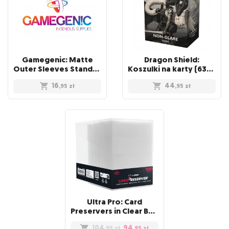
Gamegenic: Matte
Dragon Shield:
Outer Sleeves Standard (66x91 mm), 50 sztuk
Koszulki na karty (63x88 mm) "Standard Size" Non-Glare, 100 sztuk, Clear
16
44
,95
zł
,95
zł
Ultra Pro: Card
Preservers in Clear Box (100)
104
94
,95
zł
,95
zł