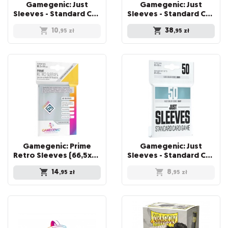
Gamegenic: Just
Gamegenic: Just
Sleeves - Standard Card Game Sleeves (66x91 mm), Czarne, 50 sztuk
Sleeves - Standard Card Game Sleeves (66x92 mm) - Value Pack, 250 sztuk
10
38
,95
zł
,95
zł
Gamegenic: Prime
Gamegenic: Just
Retro Sleeves (66,5x94 mm) 50 sztuk, Clear
Sleeves - Standard Card Game Sleeves (66x91 mm), 50 sztuk
14
8
,95
zł
,95
zł