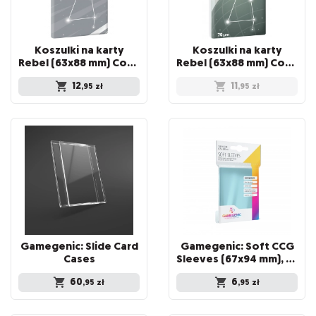
Koszulki na karty
Koszulki na karty
Rebel (63x88 mm) Corvus Inner Sleeve Light, 100 sztuk
Rebel (63x88 mm) Corvus Medium, 100 sztuk
12
11
,95
zł
,95
zł
Gamegenic: Slide Card
Gamegenic: Soft CCG
Cases
Sleeves (67x94 mm), 100 sztuk
60
6
,95
zł
,95
zł