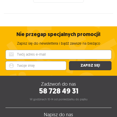
Nie przegap specjalnych promocji!
Zapisz się do newslettera i bądź zawsze na bieżąco
Twój adres e-mail
Twoje imię
ZAPISZ SIĘ!
Zadzwoń do nas
58 728 49 31
W godzinach 10-14 od poniedziałku do piątku
Napisz do nas