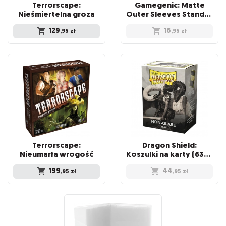
Terrorscape:
Gamegenic: Matte
Nieśmiertelna groza
Outer Sleeves Standard (66x91 mm), 50 sztuk
129
16
,95
zł
,95
zł
Terrorscape:
Dragon Shield:
Nieumarła wrogość
Koszulki na karty (63x88 mm) "Standard Size" Non-Glare, 100 sztuk, Clear
199
44
,95
zł
,95
zł