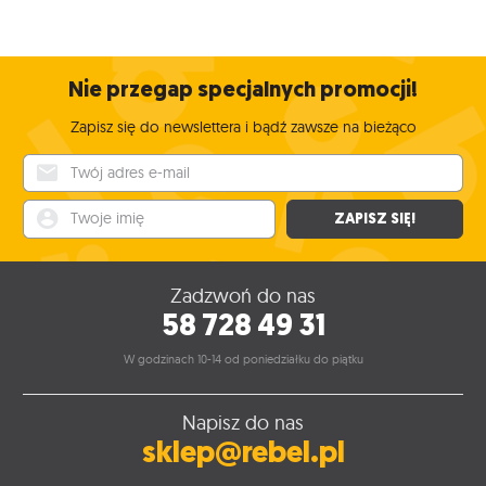
Nie przegap specjalnych promocji!
Zapisz się do newslettera i bądź zawsze na bieżąco
Twój adres e-mail
Twoje imię
ZAPISZ SIĘ!
Zadzwoń do nas
58 728 49 31
W godzinach 10-14 od poniedziałku do piątku
Napisz do nas
sklep@rebel.pl