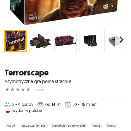
Terrorscape
Asymetryczna gra pełna strachu!
☆
☆
☆
☆
☆
3 opinie
2 - 4 osoby
od 14 lat
30 - 45 minut
wydanie polskie
kostki
zarządzanie ręką
dedukcja i zgadywanie
walka
horror