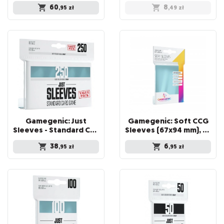
60
8
,95
zł
,49
zł
Gamegenic: Just
Gamegenic: Soft CCG
Sleeves - Standard Card Game Sleeves (66x92 mm) - Value Pack, 250 sztuk
Sleeves (67x94 mm), 100 sztuk
38
6
,95
zł
,95
zł