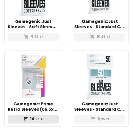
Gamegenic: Just
Gamegenic: Just
Sleeves - Soft Sleeves (67 x 94 mm) 100 sztuk, Clear
Sleeves - Standard Card Game Sleeves (66x91 mm), Czarne, 50 sztuk
4
10
,95
zł
,95
zł
Gamegenic: Prime
Gamegenic: Just
Retro Sleeves (66,5x94 mm) 50 sztuk, Clear
Sleeves - Standard Card Game Sleeves (66x91 mm), 50 sztuk
14
8
,95
zł
,95
zł