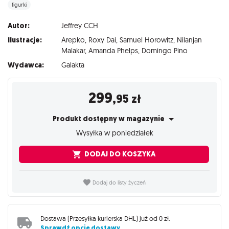
figurki
Autor:
Jeffrey CCH
Ilustracje:
Arepko
,
Roxy Dai
,
Samuel Horowitz
,
Nilanjan
Malakar
,
Amanda Phelps
,
Domingo Pino
Wydawca:
Galakta
299
,95
zł
Produkt dostępny w magazynie
Wysyłka w poniedziałek
DODAJ DO KOSZYKA
Dodaj do listy życzeń
Dostawa (
Przesyłka kurierska DHL
) już od
0 zł
.
Sprawdź opcje dostawy