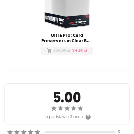
Ultra Pro: Card
Preservers in Clear Box (100)
104
94
,95
zł
,95
zł
Recenzje
5.00
na podstawie
3 ocen