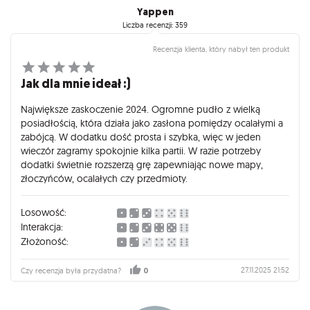
Yappen
Liczba recenzji: 359
Recenzja klienta, który nabył ten produkt
Jak dla mnie ideał :)
Największe zaskoczenie 2024. Ogromne pudło z wielką
posiadłością, która działa jako zasłona pomiędzy ocalałymi a
zabójcą. W dodatku dość prosta i szybka, więc w jeden
wieczór zagramy spokojnie kilka partii. W razie potrzeby
dodatki świetnie rozszerzą grę zapewniając nowe mapy,
złoczyńców, ocalałych czy przedmioty.
Losowość:
Interakcja:
Złożoność:
27.11.2025 21:52
Czy recenzja była przydatna?
0