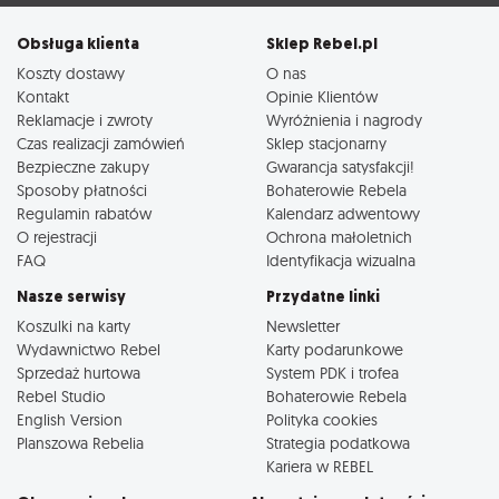
Obsługa klienta
Sklep Rebel.pl
Koszty dostawy
O nas
Kontakt
Opinie Klientów
Reklamacje i zwroty
Wyróżnienia i nagrody
Czas realizacji zamówień
Sklep stacjonarny
Bezpieczne zakupy
Gwarancja satysfakcji!
Sposoby płatności
Bohaterowie Rebela
Regulamin rabatów
Kalendarz adwentowy
O rejestracji
Ochrona małoletnich
FAQ
Identyfikacja wizualna
Nasze serwisy
Przydatne linki
Koszulki na karty
Newsletter
Wydawnictwo Rebel
Karty podarunkowe
Sprzedaż hurtowa
System PDK i trofea
Rebel Studio
Bohaterowie Rebela
English Version
Polityka cookies
Planszowa Rebelia
Strategia podatkowa
Kariera w REBEL