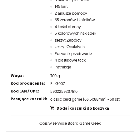
145 kart
2 arkusze pomocy
65 żetonów i kafelków
4 kości obrony
5 kolorowych nakładek
zeszyt Zabójcy
zeszyt Ocalałych
Poradnik przetrwania
4 plastikowe tacki
instrukcja
Waga:
700 g
Kod producenta:
PL-G007
Kod EAN / UPC:
5902259207610
Pasujące koszulki:
classic card game (63,5x88mm) - 60 szt.
Dodaj koszulki do koszyka
Opis w serwisie Board Game Geek