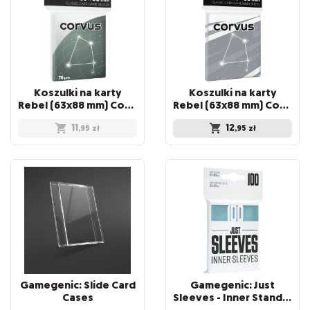
Koszulki na karty
Koszulki na karty
Rebel (63x88 mm) Corvus Medium, 100 sztuk
Rebel (63x88 mm) Corvus Inner Sleeve Light, 100 sztuk
11
12
,95
zł
,95
zł
Gamegenic: Slide Card
Gamegenic: Just
Cases
Sleeves - Inner Standard Card Game Sleeves (64x89 mm), 100 sztuk