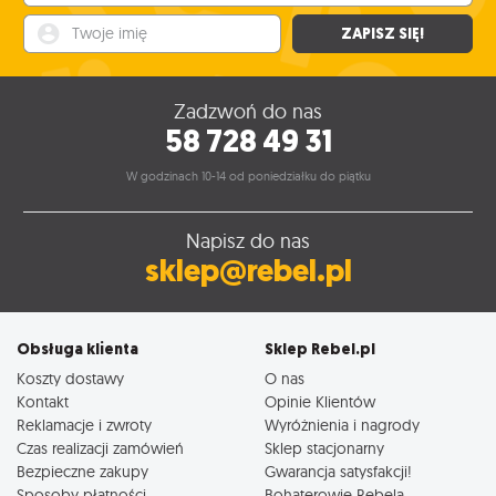
Twoje imię
ZAPISZ SIĘ!
Zadzwoń do nas
58 728 49 31
W godzinach 10-14 od poniedziałku do piątku
Napisz do nas
sklep@rebel.pl
Obsługa klienta
Sklep Rebel.pl
Koszty dostawy
O nas
Kontakt
Opinie Klientów
Reklamacje i zwroty
Wyróżnienia i nagrody
Czas realizacji zamówień
Sklep stacjonarny
Bezpieczne zakupy
Gwarancja satysfakcji!
Sposoby płatności
Bohaterowie Rebela