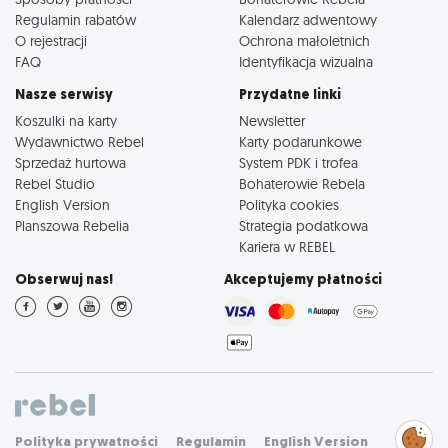
Regulamin rabatów
Kalendarz adwentowy
O rejestracji
Ochrona małoletnich
FAQ
Identyfikacja wizualna
Nasze serwisy
Przydatne linki
Koszulki na karty
Newsletter
Wydawnictwo Rebel
Karty podarunkowe
Sprzedaż hurtowa
System PDK i trofea
Rebel Studio
Bohaterowie Rebela
English Version
Polityka cookies
Planszowa Rebelia
Strategia podatkowa
Kariera w REBEL
Obserwuj nas!
Akceptujemy płatności
Zarządzaj
Polityka prywatności
Regulamin
English Version
preferencjami
cookies