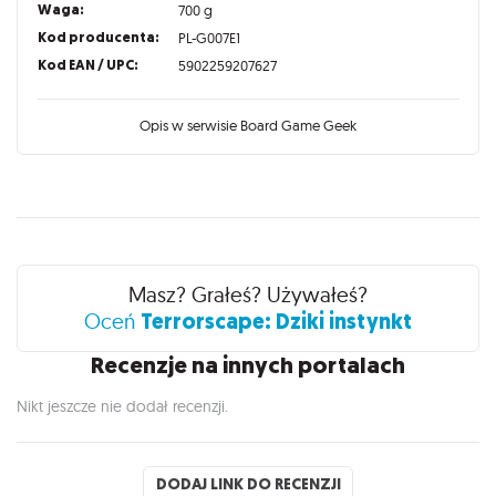
Waga:
700 g
Kod producenta:
PL-G007E1
Kod EAN / UPC:
5902259207627
Opis w serwisie Board Game Geek
Recenzje
Masz? Grałeś? Używałeś?
Terrorscape: Dziki instynkt
Oceń
Recenzje na innych portalach
Nikt jeszcze nie dodał recenzji.
DODAJ LINK DO RECENZJI