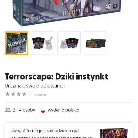
Terrorscape: Dziki instynkt
Urozmaić swoje polowanie!
☆
☆
☆
☆
☆
1 opinia
2 - 4 osoby
wydanie polskie
Uwaga! To nie jest samodzielna gra!