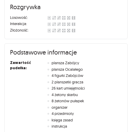
Rozgrywka
Losowość:
Interakcja:
Złożoność:
Podstawowe informacje
Zawartość
plansza Zabójcy
pudełka:
plansza Ocalałego
4 figurki Zabójców
2 planszetki gracza
26 kart umiejętności
4 żetony skarbu
8 żetonów pułapek
organizer
4 przedmioty
księga zasad
instrukcja