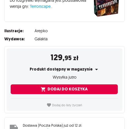
Do rozgrywki wymagana jest podstawowa
wersja gry:
Terrorscape
.
Ilustracje:
Arepko
Wydawca:
Galakta
129
,95
zł
Produkt dostępny w magazynie
Wysyłka jutro
DODAJ DO KOSZYKA
Dodaj do listy życzeń
Dostawa (
Poczta Polska
) już od
12 zł
.