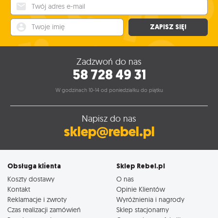
Twój adres e-mail
Twoje imię
ZAPISZ SIĘ!
Zadzwoń do nas
58 728 49 31
W godzinach 10-14 od poniedziałku do piątku
Napisz do nas
sklep@rebel.pl
Obsługa klienta
Sklep Rebel.pl
Koszty dostawy
O nas
Kontakt
Opinie Klientów
Reklamacje i zwroty
Wyróżnienia i nagrody
Czas realizacji zamówień
Sklep stacjonarny