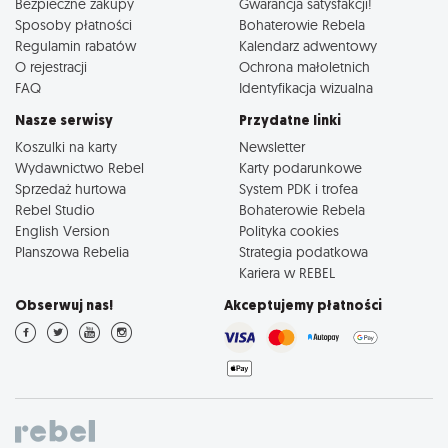
Bezpieczne zakupy
Gwarancja satysfakcji!
Sposoby płatności
Bohaterowie Rebela
Regulamin rabatów
Kalendarz adwentowy
O rejestracji
Ochrona małoletnich
FAQ
Identyfikacja wizualna
Nasze serwisy
Przydatne linki
Koszulki na karty
Newsletter
Wydawnictwo Rebel
Karty podarunkowe
Sprzedaż hurtowa
System PDK i trofea
Rebel Studio
Bohaterowie Rebela
English Version
Polityka cookies
Planszowa Rebelia
Strategia podatkowa
Kariera w REBEL
Obserwuj nas!
Akceptujemy płatności