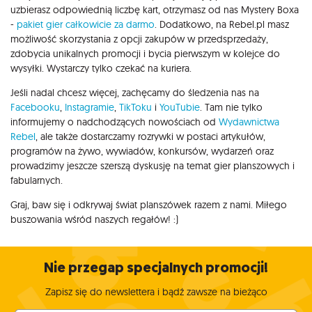
uzbierasz odpowiednią liczbę kart, otrzymasz od nas Mystery Boxa
-
pakiet gier całkowicie za darmo
. Dodatkowo, na Rebel.pl masz
możliwość skorzystania z opcji zakupów w przedsprzedaży,
zdobycia unikalnych promocji i bycia pierwszym w kolejce do
wysyłki. Wystarczy tylko czekać na kuriera.
Jeśli nadal chcesz więcej, zachęcamy do śledzenia nas na
Facebooku
,
Instagramie
,
TikToku
i
YouTubie
. Tam nie tylko
informujemy o nadchodzących nowościach od
Wydawnictwa
Rebel
, ale także dostarczamy rozrywki w postaci artykułów,
programów na żywo, wywiadów, konkursów, wydarzeń oraz
prowadzimy jeszcze szerszą dyskusję na temat gier planszowych i
fabularnych.
Graj, baw się i odkrywaj świat planszówek razem z nami. Miłego
buszowania wśród naszych regałów! :)
Nie przegap specjalnych promocji!
Zapisz się do newslettera i bądź zawsze na bieżąco