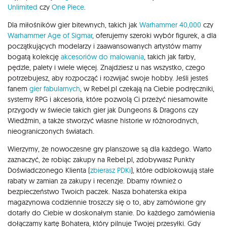
Unlimited
czy
One Piece
.
Dla miłośników gier bitewnych, takich jak
Warhammer 40,000
czy
Warhammer Age of Sigmar
, oferujemy szeroki wybór figurek, a dla
początkujących modelarzy i zaawansowanych artystów mamy
bogatą kolekcję
akcesoriów do malowania
, takich jak farby,
pędzle, palety i wiele więcej. Znajdziesz u nas wszystko, czego
potrzebujesz, aby rozpocząć i rozwijać swoje hobby. Jeśli jesteś
fanem
gier fabularnych
, w Rebel.pl czekają na Ciebie podręczniki,
systemy RPG i akcesoria, które pozwolą Ci przeżyć niesamowite
przygody w świecie takich gier jak Dungeons & Dragons czy
Wiedźmin, a także stworzyć własne historie w różnorodnych,
nieograniczonych światach.
Wierzymy, że nowoczesne gry planszowe są dla każdego. Warto
zaznaczyć, że robiąc zakupy na Rebel.pl, zdobywasz Punkty
Doświadczonego Klienta (
zbierasz PDKi
), które odblokowują stałe
rabaty w zamian za zakupy i recenzje. Dbamy również o
bezpieczeństwo Twoich paczek. Nasza bohaterska ekipa
magazynowa codziennie troszczy się o to, aby zamówione gry
dotarły do Ciebie w doskonałym stanie. Do każdego zamówienia
dołączamy kartę Bohatera, który pilnuje Twojej przesyłki. Gdy