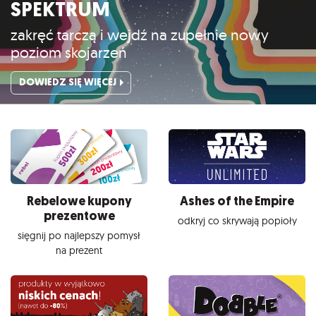
SPEKTRUM
zakręć tarczą i wejdź na zupełnie nowy
poziom skojarzeń
DOWIEDZ SIĘ WIĘCEJ
Rebelowe kupony
Ashes of the Empire
prezentowe
odkryj co skrywają popioły
sięgnij po najlepszy pomysł
na prezent