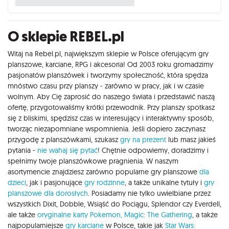
O sklepie REBEL.pl
Witaj na Rebel.pl, największym sklepie w Polsce oferującym gry
planszowe, karciane, RPG i akcesoria! Od 2003 roku gromadzimy
pasjonatów planszówek i tworzymy społeczność, która spędza
mnóstwo czasu przy planszy - zarówno w pracy, jak i w czasie
wolnym. Aby Cię zaprosić do naszego świata i przedstawić naszą
ofertę, przygotowaliśmy krótki przewodnik. Przy planszy spotkasz
się z bliskimi, spędzisz czas w interesujący i interaktywny sposób,
tworząc niezapomniane wspomnienia. Jeśli dopiero zaczynasz
przygodę z planszówkami, szukasz
gry na prezent
lub masz jakieś
pytania -
nie wahaj się pytać
! Chętnie odpowiemy, doradzimy i
spełnimy twoje planszówkowe pragnienia. W naszym
asortymencie znajdziesz zarówno popularne gry planszowe
dla
dzieci
, jak i pasjonujące
gry rodzinne
, a także unikalne tytuły i
gry
planszowe dla dorosłych
. Posiadamy nie tylko uwielbiane przez
wszystkich Dixit, Dobble, Wsiąść do Pociągu, Splendor czy Everdell,
ale także
oryginalne karty Pokemon,
Magic: The Gathering
, a także
najpopularniejsze
gry karciane
w Polsce, takie jak
Star Wars: