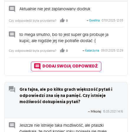
Aktualnie nie jest zaplanowany dodruk
~
Ewelina
07.01.2025 12:03
Czy odpowiedź była przydatna?
0
to mega smutno, bo to jest super gra probuje ja
kupic, ale nigdzie jej nie potrafie dostać :(
~
Katarzyna
09.01.2025 12:29
Czy odpowiedź była przydatna?
0
DODAJ SWOJĄ ODPOWIEDŹ
Gra fajna, ale po kilku grach większość pytań i
odpowiedzi zna się na pamięć. Czy istnieje
możliwość dokupienia pytań?
~ Mikołaj
15.05.2021 14:16
Jeszcze nie istnieje taka możliwość, ale ptaszki
ćwierkają, że pod koniec roku pojawią się małe