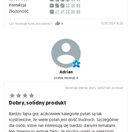
poprawy gry.
Interakcja:
Złożoność:
13.05.2024 16:26
Czy recenzja była przydatna?
0
Adrian
Liczba recenzji: 4
Recenzja klienta, który nabył ten produkt
Dobry, solidny produkt
Bardzo fajna gra, aczkolwiek kategorie pytań są tak
rozstrzelone, że wiele pytań jest dość trudnych. Szczególnie
dla osób, które nie interesują się bardzo danymi tematami.
Nie zmienia to jednak faktu, że można usiąść w większym