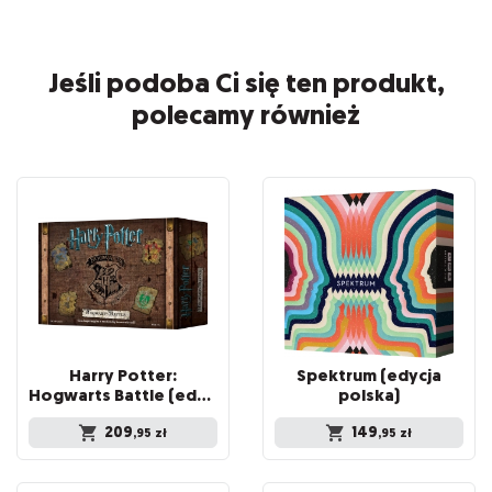
Jeśli podoba Ci się ten produkt,
polecamy również
Harry Potter:
Spektrum (edycja
Hogwarts Battle (edycja polska)
polska)
209
149
,95
zł
,95
zł