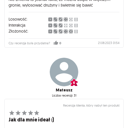
gronie, wylosować drużyny i świetnie się bawić
Losowość:
Interakcja:
Złożoność:
21.08.2023 01:54
Czy recenzja była przydatna?
0
Mateusz
Liczba recenzji: 31
Recenzja klienta, który nabył ten produkt
Jak dla mnie ideał :)