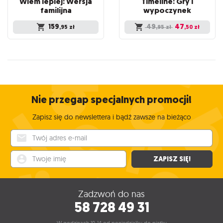
Wiem lepiej: Wersja
Timeline: Gry i
familijna
wypoczynek
159
49
47
,95
zł
,95
zł
,50
zł
Nie przegap specjalnych promocji!
Zapisz się do newslettera i bądź zawsze na bieżąco
Twój adres e-mail
Twoje imię
ZAPISZ SIĘ!
Zadzwoń do nas
58 728 49 31