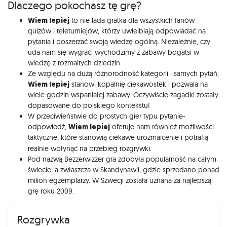
Dlaczego pokochasz tę grę?
Wiem lepiej
to nie lada gratka dla wszystkich fanów
quizów i teleturniejów, którzy uwielbiają odpowiadać na
pytania i poszerzać swoją wiedzę ogólną. Niezależnie, czy
uda nam się wygrać, wychodzimy z zabawy bogatsi w
wiedzę z rozmaitych dziedzin.
Ze względu na dużą różnorodność kategorii i samych pytań,
Wiem lepiej
stanowi kopalnię ciekawostek i pozwala na
wiele godzin wspaniałej zabawy. Oczywiście zagadki zostały
dopasowane do polskiego kontekstu!
W przeciwieństwie do prostych gier typu pytanie-
odpowiedź,
Wiem lepiej
oferuje nam również możliwości
taktyczne, które stanowią ciekawe urozmaicenie i potrafią
realnie wpłynąć na przebieg rozgrywki.
Pod nazwą Bezzerwizzer gra zdobyła popularność na całym
świecie, a zwłaszcza w Skandynawii, gdzie sprzedano ponad
milion egzemplarzy. W Szwecji została uznana za najlepszą
grę roku 2009.
Rozgrywka