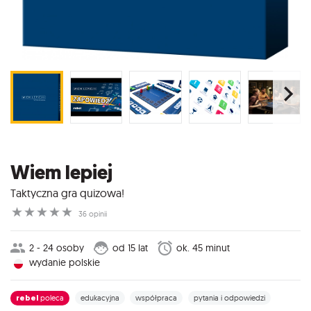
Wiem lepiej
Taktyczna gra quizowa!
☆
☆
☆
☆
☆
36 opinii
2 - 24 osoby
od 15 lat
ok. 45 minut
wydanie polskie
rebel
poleca
edukacyjna
współpraca
pytania i odpowiedzi