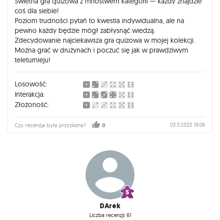
Świetna gra quizowa z mnóstwem kategorii — każdy znajdzie
coś dla siebie!
Poziom trudności pytań to kwestia indywidualna, ale na
pewno każdy będzie mógł zabłysnąć wiedzą.
Zdecydowanie najciekawsza gra quizowa w mojej kolekcji.
Można grać w drużynach i poczuć się jak w prawdziwym
teleturnieju!
Losowość:
Interakcja:
Złożoność:
03.11.2025 19:06
Czy recenzja była przydatna?
0
DArek
Liczba recenzji: 61