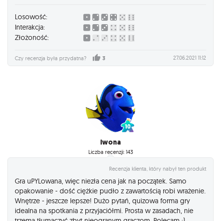
Losowość:
Interakcja:
Złożoność:
27.06.2021 11:12
Czy recenzja była przydatna?
3
Iwona
Liczba recenzji: 143
Recenzja klienta, który nabył ten produkt
Gra uPYLowana, więc niezła cena jak na początek. Samo
opakowanie - dość ciężkie pudło z zawartością robi wrażenie.
Wnętrze - jeszcze lepsze! Dużo pytań, quizowa forma gry
idealna na spotkania z przyjaciółmi. Prosta w zasadach, nie
trzema tłumaczyć zbyt nieogranym graczom. Polecam :)