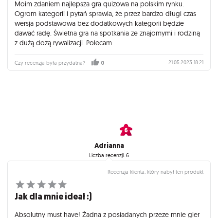
Moim zdaniem najlepsza gra quizowa na polskim rynku.
Ogrom kategorii i pytań sprawia, że przez bardzo długi czas
wersja podstawowa bez dodatkowych kategorii będzie
dawać radę. Świetna gra na spotkania ze znajomymi i rodziną
z dużą dozą rywalizacji. Polecam
21.05.2023 18:21
Czy recenzja była przydatna?
0
Adrianna
Liczba recenzji: 6
Recenzja klienta, który nabył ten produkt
Jak dla mnie ideał :)
Absolutny must have! Żadna z posiadanych przeze mnie gier