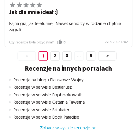
Jak dla mnie ideał :)
Fajna gra, jak teleturniej. Nawet seniorzy w rodzinie chętnie
zagrali.
27.09.2022 17:02
Czy recenzja była przydatna?
0
«
2
3
…
5
»
1
Recenzje na innych portalach
Recenzja na blogu Planszowe Wojny
Recenzja w serwisie Bestiariusz
Recenzja w serwisie Popbookownik
Recenzja w serwisie Ostatnia Tawerna
Recenzja w serwisie Sztukater
Recenzja w serwisie Book Paradise
Zobacz wszystkie recenzje