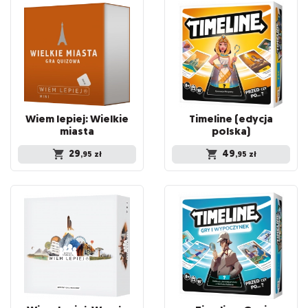
Wiem lepiej: Wielkie
Timeline (edycja
miasta
polska)
29
49
,95
zł
,95
zł