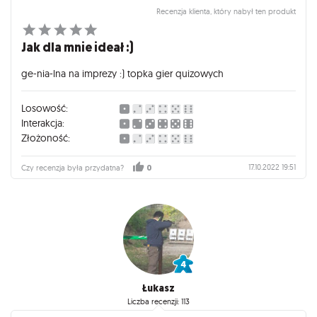
Recenzja klienta, który nabył ten produkt
Jak dla mnie ideał :)
ge-nia-lna na imprezy :) topka gier quizowych
Losowość:
Interakcja:
Złożoność:
17.10.2022 19:51
Czy recenzja była przydatna?
0
Łukasz
Liczba recenzji: 113