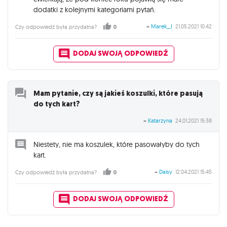
dodatki z kolejnymi kategoriami pytań.
~
Marek_J
21.05.2021 10:42
Czy odpowiedź była przydatna?
0
DODAJ SWOJĄ ODPOWIEDŹ
Mam pytanie, czy są jakieś koszulki, które pasują
do tych kart?
~
Katarzyna
24.01.2021 15:38
Niestety, nie ma koszulek, które pasowałyby do tych
kart.
~
Daisy
12.04.2021 15:45
Czy odpowiedź była przydatna?
0
DODAJ SWOJĄ ODPOWIEDŹ