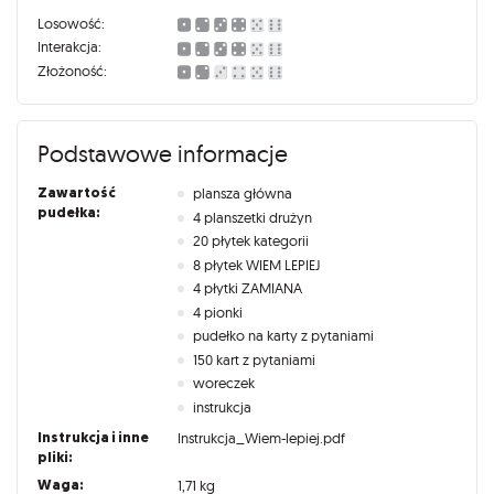
Losowość:
Interakcja:
Złożoność:
Podstawowe informacje
Zawartość
plansza główna
pudełka:
4 planszetki drużyn
20 płytek kategorii
8 płytek WIEM LEPIEJ
4 płytki ZAMIANA
4 pionki
pudełko na karty z pytaniami
150 kart z pytaniami
woreczek
instrukcja
Instrukcja i inne
Instrukcja_Wiem-lepiej.pdf
pliki:
Waga:
1,71 kg