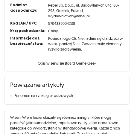
Podmiot
Rebel Sp. z o.o., ul. Budowlanych 64c, 80-
gospodarczy:
298, Gdańsk, Poland,
wydawnictwo@rebel.pl
Kod EAN / UPC:
5704339004238
Kraj pochodzenia:
Chiny
Informacje dot.
Posiada logo CE. Nie nadaje się dla dzieci w
bezpieczeństwa:
wieku poniżej 3 lat. Zawiera małe elementy -
ryzyko zadławienia.
Opis w serwisie Board Game Geek
Powiązane artykuły
Fenomen na rynku gier quizowych
W serii Wiem lepiej ukazały się również minigry, które mogą
posłużyć jako samodzielne, imprezowe tytuły, albo dodatkowe
kategorie do wykorzystania w standardowej wersji. Każda z nich
zawiera 60 pytań oraz płytkę kategorii. Znajdziesz je
tutaj
.