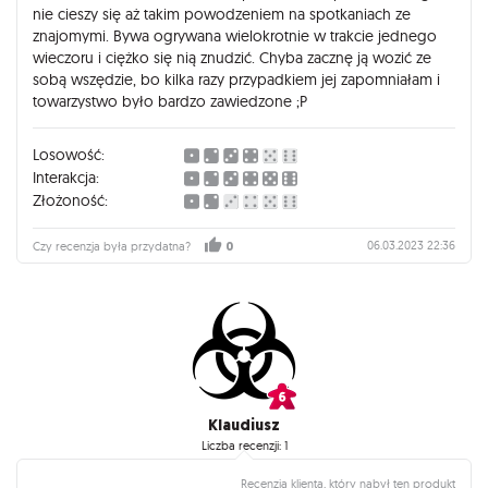
nie cieszy się aż takim powodzeniem na spotkaniach ze
znajomymi. Bywa ogrywana wielokrotnie w trakcie jednego
wieczoru i ciężko się nią znudzić. Chyba zacznę ją wozić ze
sobą wszędzie, bo kilka razy przypadkiem jej zapomniałam i
towarzystwo było bardzo zawiedzone ;P
Losowość:
Interakcja:
Złożoność:
06.03.2023 22:36
Czy recenzja była przydatna?
0
Klaudiusz
Liczba recenzji: 1
Recenzja klienta, który nabył ten produkt