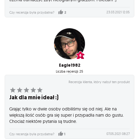
23.03.2021 12:05
Czy recenzja była przydatna?
2
Eagle1982
Liczba recenzji: 25
Recenzja klienta, który nabył ten produkt
Jak dla mnie ideał :)
Grając tylko w dwie osoby odbiliśmy się od niej. Ale na
większą ilość osób gra się super i przypadła nam do gustu.
Chociaż niektóre pytania są trudne.
07.05.2021 08:27
Czy recenzja była przydatna?
1