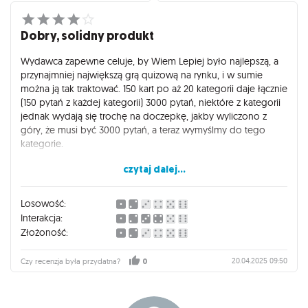
Dobry, solidny produkt
Wydawca zapewne celuje, by Wiem Lepiej było najlepszą, a
przynajmniej największą grą quizową na rynku, i w sumie
można ją tak traktować. 150 kart po aż 20 kategorii daje łącznie
(150 pytań z każdej kategorii) 3000 pytań, niektóre z kategorii
jednak wydają się trochę na doczepkę, jakby wyliczono z
góry, że musi być 3000 pytań, a teraz wymyślmy do tego
kategorie.
czytaj dalej...
Kategorie to: Architektura, Sztuka, Człowiek, Film, Nauka,
Geografia, Telewizja, Wierzenia, Natura, Muzyka, Literatura,
Języki, Historia, Polityka, Technologia, Biznes, Społeczeństwo,
Losowość:
Sport, Projektowanie, Potrawy.
Interakcja:
Złożoność:
Grę wyróżnia przejrzystość, dobrze zaprojektowany
minimalizm oraz krótkie pytania, choć nie zawsze przemyślane
20.04.2025 09:50
Czy recenzja była przydatna?
0
- pytania np. z polityki czy architektury wydają się mocno
przesadzone w stylu który polski polityk powiedział w 2006
roku to i tamto. Bez przesady, who cares :)