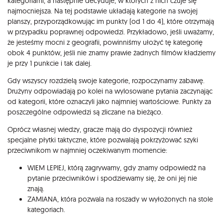
kategoriami, a następnie decyduje, w których z nich czuje się
najmocniejsza. Na tej podstawie układają kategorie na swojej
planszy, przyporządkowując im punkty (od 1 do 4), które otrzymają
w przypadku poprawnej odpowiedzi. Przykładowo, jeśli uważamy,
że jesteśmy mocni z geografii, powinniśmy ułożyć tę kategorię
obok 4 punktów, jeśli nie znamy prawie żadnych filmów kładziemy
je przy 1 punkcie i tak dalej.
Gdy wszyscy rozdzielą swoje kategorie, rozpoczynamy zabawę.
Drużyny odpowiadają po kolei na wylosowane pytania zaczynając
od kategorii, które oznaczyli jako najmniej wartościowe. Punkty za
poszczególne odpowiedzi są zliczane na bieżąco.
Oprócz własnej wiedzy, gracze mają do dyspozycji również
specjalne płytki taktyczne, które pozwalają pokrzyżować szyki
przeciwnikom w najmniej oczekiwanym momencie:
WIEM LEPIEJ, którą zagrywamy, gdy znamy odpowiedź na
pytanie przeciwników i spodziewamy się, że oni jej nie
znają.
ZAMIANA, która pozwala na roszady w wyłożonych na stole
kategoriach.