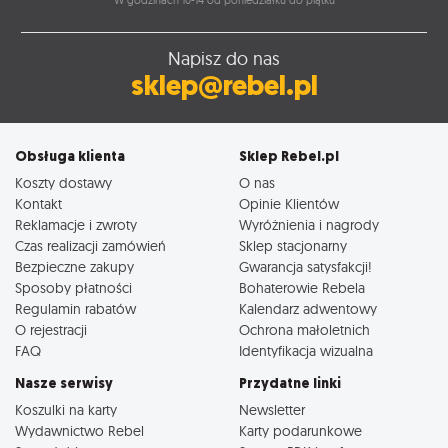
W godzinach 10-14 od poniedziałku do piątku
Napisz do nas
sklep@rebel.pl
Obsługa klienta
Sklep Rebel.pl
Koszty dostawy
O nas
Kontakt
Opinie Klientów
Reklamacje i zwroty
Wyróżnienia i nagrody
Czas realizacji zamówień
Sklep stacjonarny
Bezpieczne zakupy
Gwarancja satysfakcji!
Sposoby płatności
Bohaterowie Rebela
Regulamin rabatów
Kalendarz adwentowy
O rejestracji
Ochrona małoletnich
FAQ
Identyfikacja wizualna
Nasze serwisy
Przydatne linki
Koszulki na karty
Newsletter
Wydawnictwo Rebel
Karty podarunkowe