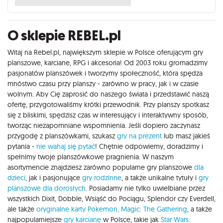
O sklepie REBEL.pl
Witaj na Rebel.pl, największym sklepie w Polsce oferującym gry
planszowe, karciane, RPG i akcesoria! Od 2003 roku gromadzimy
pasjonatów planszówek i tworzymy społeczność, która spędza
mnóstwo czasu przy planszy - zarówno w pracy, jak i w czasie
wolnym. Aby Cię zaprosić do naszego świata i przedstawić naszą
ofertę, przygotowaliśmy krótki przewodnik. Przy planszy spotkasz
się z bliskimi, spędzisz czas w interesujący i interaktywny sposób,
tworząc niezapomniane wspomnienia. Jeśli dopiero zaczynasz
przygodę z planszówkami, szukasz
gry na prezent
lub masz jakieś
pytania -
nie wahaj się pytać
! Chętnie odpowiemy, doradzimy i
spełnimy twoje planszówkowe pragnienia. W naszym
asortymencie znajdziesz zarówno popularne gry planszowe
dla
dzieci
, jak i pasjonujące
gry rodzinne
, a także unikalne tytuły i
gry
planszowe dla dorosłych
. Posiadamy nie tylko uwielbiane przez
wszystkich Dixit, Dobble, Wsiąść do Pociągu, Splendor czy Everdell,
ale także
oryginalne karty Pokemon,
Magic: The Gathering
, a także
najpopularniejsze
gry karciane
w Polsce, takie jak
Star Wars: