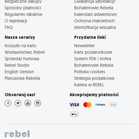
Bezpieczne zakupy
Gwarancja satysfakcji!
Sposoby płatności
Bohaterowie Rebela
Regulamin rabatów
Kalendarz adwentowy
O rejestracji
Ochrona małoletnich
FAQ
Identyfikacja wizualna
Nasze serwisy
Przydatne linki
Koszulki na karty
Newsletter
Wydawnictwo Rebel
Karty podarunkowe
Sprzedaż hurtowa
System PDK i trofea
Rebel Studio
Bohaterowie Rebela
English Version
Polityka cookies
Planszowa Rebelia
Strategia podatkowa
Kariera w REBEL
Obserwuj nas!
Akceptujemy płatności