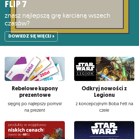
FLIP 7
znasz najlepszą grę karcianą wszech
czasów?
DOWIEDZ SIĘ WIĘCEJ
Rebelowe kupony
Odkryj nowości z
prezentowe
Legionu
sięgnij po najlepszy pomysł
z koncepcyjnym Boba Fett na
na prezent
czele