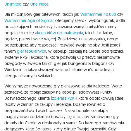
Unlimited
czy
One Piece
.
Dla miłośników gier bitewnych, takich jak
Warhammer 40,000
czy
Warhammer Age of Sigmar
, oferujemy szeroki wybór figurek, a dla
początkujących modelarzy i zaawansowanych artystów mamy
bogatą kolekcję
akcesoriów do malowania
, takich jak farby,
pędzle, palety i wiele więcej. Znajdziesz u nas wszystko, czego
potrzebujesz, aby rozpocząć i rozwijać swoje hobby. Jeśli jesteś
fanem
gier fabularnych
, w Rebel.pl czekają na Ciebie podręczniki,
systemy RPG i akcesoria, które pozwolą Ci przeżyć niesamowite
przygody w świecie takich gier jak Dungeons & Dragons czy
Wiedźmin, a także stworzyć własne historie w różnorodnych,
nieograniczonych światach.
Wierzymy, że nowoczesne gry planszowe są dla każdego. Warto
zaznaczyć, że robiąc zakupy na Rebel.pl, zdobywasz Punkty
Doświadczonego Klienta (
zbierasz PDKi
), które odblokowują stałe
rabaty w zamian za zakupy i recenzje. Dbamy również o
bezpieczeństwo Twoich paczek. Nasza bohaterska ekipa
magazynowa codziennie troszczy się o to, aby zamówione gry
dotarły do Ciebie w doskonałym stanie. Do każdego zamówienia
dołączamy kartę Bohatera, który pilnuje Twojej przesyłki. Gdy