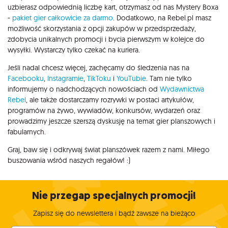
uzbierasz odpowiednią liczbę kart, otrzymasz od nas Mystery Boxa
-
pakiet gier całkowicie za darmo
. Dodatkowo, na Rebel.pl masz
możliwość skorzystania z opcji zakupów w przedsprzedaży,
zdobycia unikalnych promocji i bycia pierwszym w kolejce do
wysyłki. Wystarczy tylko czekać na kuriera.
Jeśli nadal chcesz więcej, zachęcamy do śledzenia nas na
Facebooku
,
Instagramie
,
TikToku
i
YouTubie
. Tam nie tylko
informujemy o nadchodzących nowościach od
Wydawnictwa
Rebel
, ale także dostarczamy rozrywki w postaci artykułów,
programów na żywo, wywiadów, konkursów, wydarzeń oraz
prowadzimy jeszcze szerszą dyskusję na temat gier planszowych i
fabularnych.
Graj, baw się i odkrywaj świat planszówek razem z nami. Miłego
buszowania wśród naszych regałów! :)
Nie przegap specjalnych promocji!
Zapisz się do newslettera i bądź zawsze na bieżąco