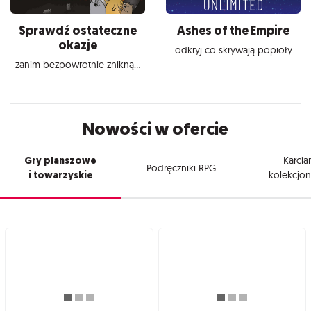
Sprawdź ostateczne
Ashes of the Empire
okazje
odkryj co skrywają popioły
zanim bezpowrotnie znikną...
Nowości w ofercie
Gry planszowe
Karcia
Podręczniki RPG
i towarzyskie
kolekcjon