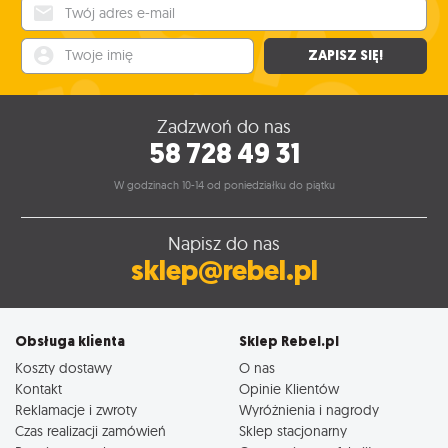
Twój adres e-mail
Twoje imię
ZAPISZ SIĘ!
Zadzwoń do nas
58 728 49 31
W godzinach 10-14 od poniedziałku do piątku
Napisz do nas
sklep@rebel.pl
Obsługa klienta
Sklep Rebel.pl
Koszty dostawy
O nas
Kontakt
Opinie Klientów
Reklamacje i zwroty
Wyróżnienia i nagrody
Czas realizacji zamówień
Sklep stacjonarny