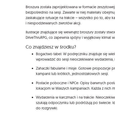
Broszura została zaprojektowana w formacie zeszytowej 
bezpośrednio na sesji. Zawarte w niej materiały obejm
zaskakujące sytuacje na trakcie – wszystko po to, aby 
i niespodziewanych zwrotów akcji.
Ilustracje znajdujące się wewnątrz broszury zostały stw
DriveThruRPG, co zapewnia spójny i wyjątkowy klimat w
Co znajdziesz w środku?
Bogactwo tabel: W podręczniku znajduje się wiele
wprowadzić do sesji nieoczekiwane wydarzenia, sp
Zahaczki fabularne i misje: Gotowe propozycje pr
kampanii lub krótkich, jednostrzałowych sesji.
Postacie poboczne i NPCe: Opisy barwnych post
lokacjom w Waszych kampaniach. Każda z nich ma
Wydarzenia w karczmach i na trakcie: Nieoczekiw
szukają odpoczynku lub podróżują po świecie. I
do rozgrywki.