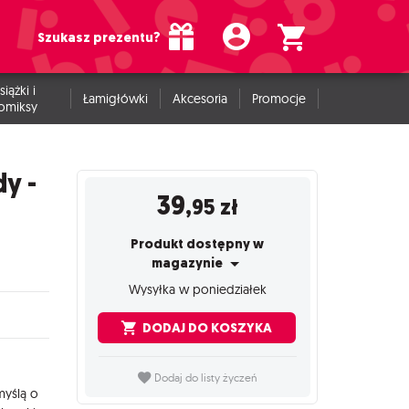
Szukasz prezentu?
siążki i
Łamigłówki
Akcesoria
Promocje
omiksy
y -
39
,95
zł
Produkt dostępny w
magazynie
Wysyłka w poniedziałek
DODAJ DO KOSZYKA
Dodaj do listy życzeń
myślą o