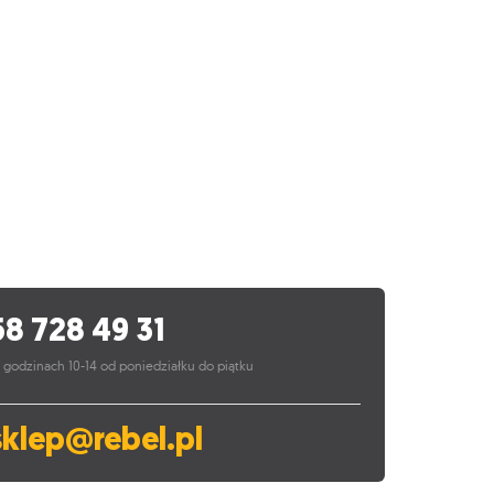
58 728 49 31
 godzinach 10-14 od poniedziałku do piątku
sklep@rebel.pl