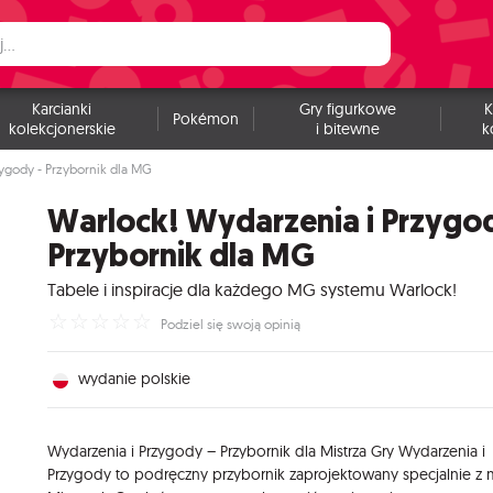
Karcianki
Gry figurkowe
K
Pokémon
kolekcjonerskie
i bitewne
k
ygody - Przybornik dla MG
Warlock! Wydarzenia i Przygod
Przybornik dla MG
Tabele i inspiracje dla każdego MG systemu Warlock!
☆
☆
☆
☆
☆
Podziel się swoją opinią
wydanie polskie
Wydarzenia i Przygody – Przybornik dla Mistrza Gry Wydarzenia i
Przygody to podręczny przybornik zaprojektowany specjalnie z 