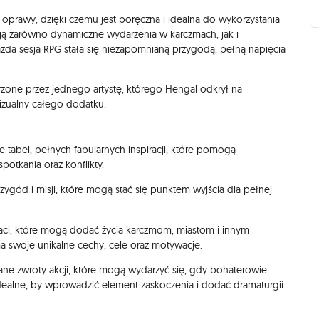
oprawy, dzięki czemu jest poręczna i idealna do wykorzystania
ują zarówno dynamiczne wydarzenia w karczmach, jak i
każda sesja RPG stała się niezapomnianą przygodą, pełną napięcia
orzone przez jednego artystę, którego Hengal odkrył na
izualny całego dodatku.
 tabel, pełnych fabularnych inspiracji, które pomogą
otkania oraz konflikty.
zygód i misji, które mogą stać się punktem wyjścia dla pełnej
aci, które mogą dodać życia karczmom, miastom i innym
 swoje unikalne cechy, cele oraz motywacje.
ane zwroty akcji, które mogą wydarzyć się, gdy bohaterowie
dealne, by wprowadzić element zaskoczenia i dodać dramaturgii