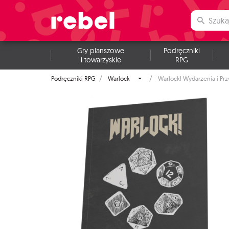
Gry planszowe
Podręczniki
i towarzyskie
RPG
Podręczniki RPG
Warlock
Warlock! Wydarzenia i Prz