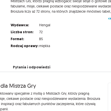
Mistrzach Gry, którzy pragną wzbogacić swoje sesje o gotowe z
fabularne, misje, ciekawe postacie oraz niespodziewane wydarze
cz
Wydawca:
Hengal
Liczba stron:
72
Format:
B5
Rodzaj oprawy:
miękka
Pytania i odpowiedzi
dla Mistrza Gry
towany specjalnie z myślą o Mistrzach Gry, którzy pragną
sje, ciekawe postacie oraz niespodziewane wydarzenia. Broszura
, inspiracji oraz fabularnych punktów zaczepienia, które ożywią
panii.