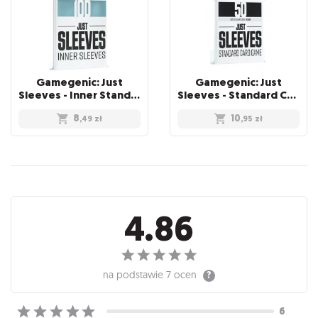
Gamegenic: Just
Gamegenic: Just
Sleeves - Inner Standard Card Game Sleeves (64x89 mm), 100 sztuk
Sleeves - Standard Card Game Sleeves (66x91 mm), Czarne, 50 sztuk
8
10
,49
zł
,95
zł
Recenzje
4.86
na podstawie
7 ocen