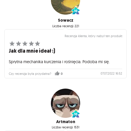
Sowacz
Liczba recenzji: 221
Recenzja klienta, który nabył ten produkt
Jak dla mnie ideał :)
Sprytna mechanika kurczenia i rośnięcia. Podoba mi się.
07.07.2022 16:52
Czy recenzja była przydatna?
0
Artmaton
Liczba recenzji: 1531