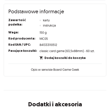
Podstawowe informacje
Zawartość
karty
pudełka:
instrukcja
Waga:
150 g
Kod producenta:
MC05
Kod EAN / UPC:
841333110512
Pasujące koszulki:
classic card game (63,5x88mm) - 60 szt.
Dodaj koszulki do koszyka
Opis w serwisie Board Game Geek
Dodatki i akcesoria