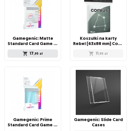
Gamegenic: Matte
Koszulki na karty
Standard Card Game Sleeves (66x91 mm), 50 sztuk
Rebel (63x88 mm) Corvus Medium, 100 sztuk
17
11
,95
zł
,95
zł
Gamegenic: Prime
Gamegenic: Slide Card
Standard Card Game Sleeves (66x91 mm), 50 sztuk
Cases