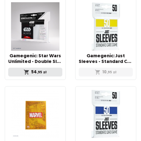
Gamegenic: Star Wars
Gamegenic: Just
Unlimited - Double Sleeving Pack - Space Red
Sleeves - Standard Card Game Sleeves (66x91 mm), Żółte, 50 sztuk
54
10
,95
zł
,95
zł