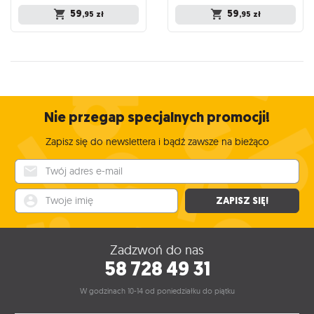
59
59
,95
zł
,95
zł
Nie przegap specjalnych promocji!
Zapisz się do newslettera i bądź zawsze na bieżąco
Twój adres e-mail
Twoje imię
ZAPISZ SIĘ!
Zadzwoń do nas
58 728 49 31
W godzinach 10-14 od poniedziałku do piątku