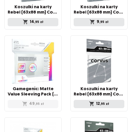
Koszulki na karty
Koszulki na karty
Rebel (63x88 mm) Corvus Premium, 100 sztuk
Rebel (63x88 mm) Corvus Light, 100 sztuk
14
9
,95
zł
,95
zł
Gamegenic: Matte
Koszulki na karty
Value Sleeving Pack (66x91 mm) 200 sztuk
Rebel (63x88 mm) Corvus Inner Sleeve Light, 100 sztuk
49
12
,95
zł
,95
zł