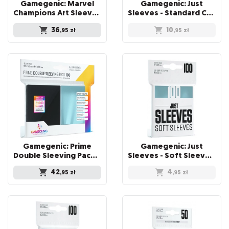
Gamegenic: Marvel
Gamegenic: Just
Champions Art Sleeves (66 mm x 91 mm) Orange 50+1 szt.
Sleeves - Standard Card Game Sleeves (66x91 mm), Niebieskie, 50 sztuk
36
10
,95
zł
,95
zł
Gamegenic: Prime
Gamegenic: Just
Double Sleeving Pack (66x91 mm/64x89 mm) 2x100 sztuk
Sleeves - Soft Sleeves (67 x 94 mm) 100 sztuk, Clear
42
4
,95
zł
,95
zł