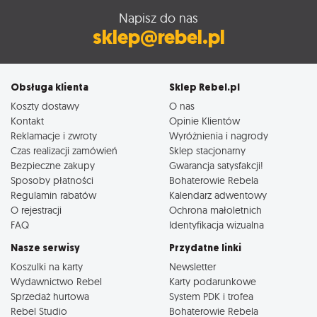
Napisz do nas
sklep@rebel.pl
Obsługa klienta
Sklep Rebel.pl
Koszty dostawy
O nas
Kontakt
Opinie Klientów
Reklamacje i zwroty
Wyróżnienia i nagrody
Czas realizacji zamówień
Sklep stacjonarny
Bezpieczne zakupy
Gwarancja satysfakcji!
Sposoby płatności
Bohaterowie Rebela
Regulamin rabatów
Kalendarz adwentowy
O rejestracji
Ochrona małoletnich
FAQ
Identyfikacja wizualna
Nasze serwisy
Przydatne linki
Koszulki na karty
Newsletter
Wydawnictwo Rebel
Karty podarunkowe
Sprzedaż hurtowa
System PDK i trofea
Rebel Studio
Bohaterowie Rebela