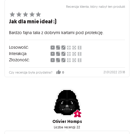
Recenzja klienta, który nabył ten produkt
Jak dla mnie ideał :)
Bardzo fajna talia z dobrymi kartami pod protekcję.
Losowość:
Interakcja:
Złożoność:
21.01.2022 23:18
Czy recenzja była przydatna?
0
Olivier Homps
Liczba recenzji: 22