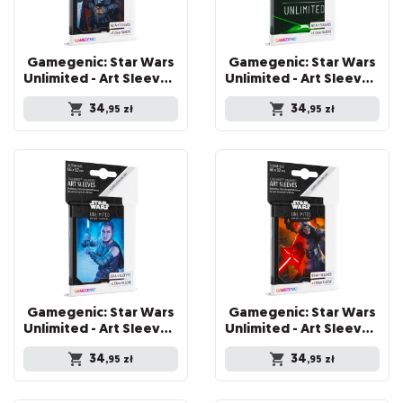
Gamegenic: Star Wars
Gamegenic: Star Wars
Unlimited - Art Sleeves - Moff Gideon
Unlimited - Art Sleeves - Card Back Green
34
34
,95
zł
,95
zł
Gamegenic: Star Wars
Gamegenic: Star Wars
Unlimited - Art Sleeves - Rey
Unlimited - Art Sleeves - Kylo Ren
34
34
,95
zł
,95
zł