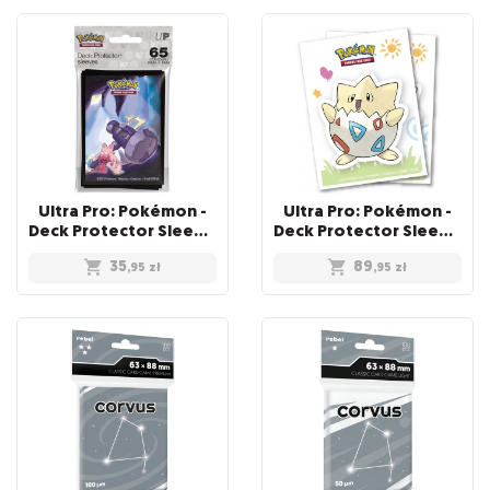
Ultra Pro: Pokémon -
Ultra Pro: Pokémon -
Deck Protector Sleeves - Character Series - Tinkaton (65 szt.)
Deck Protector Sleeves - Togepi (105 szt.)
35
89
,95
zł
,95
zł