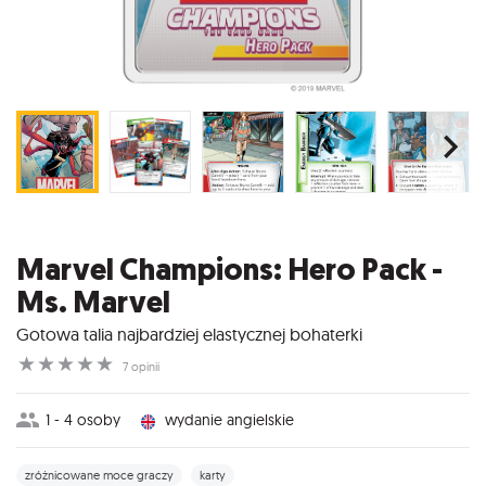
Marvel Champions: Hero Pack -
Ms. Marvel
Gotowa talia najbardziej elastycznej bohaterki
☆
☆
☆
☆
☆
7 opinii
1 - 4 osoby
wydanie angielskie
zróżnicowane moce graczy
karty