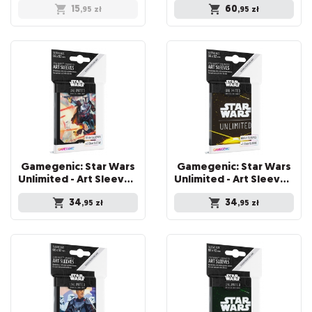
15
60
,95
zł
,95
zł
Gamegenic: Star Wars
Gamegenic: Star Wars
Unlimited - Art Sleeves - Mandalorian
Unlimited - Art Sleeves - Card Back Yellow
34
34
,95
zł
,95
zł