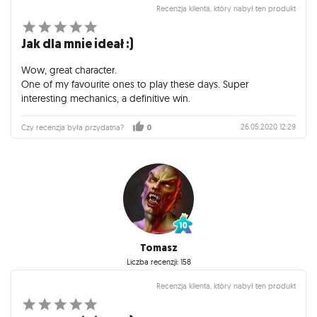
Recenzja klienta, który nabył ten produkt
Jak dla mnie ideał :)
Wow, great character.
One of my favourite ones to play these days. Super
interesting mechanics, a definitive win.
26.05.2020 12:29
Czy recenzja była przydatna?
0
Tomasz
Liczba recenzji: 158
Recenzja klienta, który nabył ten produkt