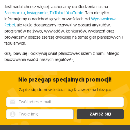
Jeśli nadal chcesz więcej, zachęcamy do śledzenia nas na
Facebooku
,
Instagramie
,
TikToku
i
YouTubie
. Tam nie tylko
informujemy o nadchodzących nowościach od
Wydawnictwa
Rebel
, ale także dostarczamy rozrywki w postaci artykułów,
programów na żywo, wywiadów, konkursów, wydarzeń oraz
prowadzimy jeszcze szerszą dyskusję na temat gier planszowych i
fabularnych.
Graj, baw się i odkrywaj świat planszówek razem z nami. Miłego
buszowania wśród naszych regałów! :)
Nie przegap specjalnych promocji!
Zapisz się do newslettera i bądź zawsze na bieżąco
Twój adres e-mail
Twoje imię
ZAPISZ SIĘ!