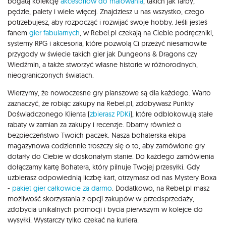
bogatą kolekcję
akcesoriów do malowania
, takich jak farby,
pędzle, palety i wiele więcej. Znajdziesz u nas wszystko, czego
potrzebujesz, aby rozpocząć i rozwijać swoje hobby. Jeśli jesteś
fanem
gier fabularnych
, w Rebel.pl czekają na Ciebie podręczniki,
systemy RPG i akcesoria, które pozwolą Ci przeżyć niesamowite
przygody w świecie takich gier jak Dungeons & Dragons czy
Wiedźmin, a także stworzyć własne historie w różnorodnych,
nieograniczonych światach.
Wierzymy, że nowoczesne gry planszowe są dla każdego. Warto
zaznaczyć, że robiąc zakupy na Rebel.pl, zdobywasz Punkty
Doświadczonego Klienta (
zbierasz PDKi
), które odblokowują stałe
rabaty w zamian za zakupy i recenzje. Dbamy również o
bezpieczeństwo Twoich paczek. Nasza bohaterska ekipa
magazynowa codziennie troszczy się o to, aby zamówione gry
dotarły do Ciebie w doskonałym stanie. Do każdego zamówienia
dołączamy kartę Bohatera, który pilnuje Twojej przesyłki. Gdy
uzbierasz odpowiednią liczbę kart, otrzymasz od nas Mystery Boxa
-
pakiet gier całkowicie za darmo
. Dodatkowo, na Rebel.pl masz
możliwość skorzystania z opcji zakupów w przedsprzedaży,
zdobycia unikalnych promocji i bycia pierwszym w kolejce do
wysyłki. Wystarczy tylko czekać na kuriera.