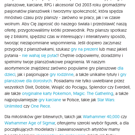
planszowe, karciane, RPG i akcesoria! Od 2003 roku gromadzimy
pasjonatów planszówek i tworzymy społeczność, która spędza
mnóstwo czasu przy planszy - zarówno w pracy, jak i w czasie
wolnym. Aby Cię zaprosić do naszego świata i przedstawić naszą
ofertę, przygotowaliśmy krótki przewodnik. Przy planszy spotkasz
się z bliskimi, spędzisz czas w interesujący i interaktywny sposób,
tworząc niezapomniane wspomnienia. Jeśli dopiero zaczynasz
przygodę z planszówkami, szukasz
gry na prezent
lub masz jakieś
pytania -
nie wahaj się pytać
! Chętnie odpowiemy, doradzimy i
spełnimy twoje planszówkowe pragnienia. W naszym
asortymencie znajdziesz zarówno popularne gry planszowe
dla
dzieci
, jak i pasjonujące
gry rodzinne
, a także unikalne tytuły i
gry
planszowe dla dorosłych
. Posiadamy nie tylko uwielbiane przez
wszystkich Dixit, Dobble, Wsiąść do Pociągu, Splendor czy Everdell,
ale także
oryginalne karty Pokemon,
Magic: The Gathering
, a także
najpopularniejsze
gry karciane
w Polsce, takie jak
Star Wars:
Unlimited
czy
One Piece
.
Dla miłośników gier bitewnych, takich jak
Warhammer 40,000
czy
Warhammer Age of Sigmar
, oferujemy szeroki wybór figurek, a dla
początkujących modelarzy i zaawansowanych artystów mamy