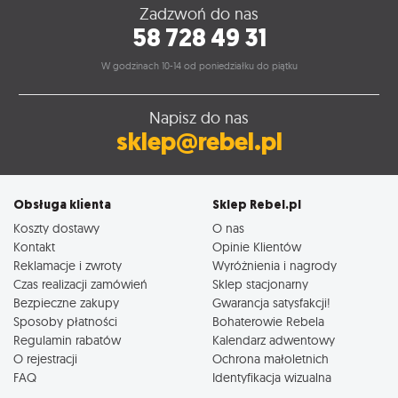
Zadzwoń do nas
58 728 49 31
W godzinach 10-14 od poniedziałku do piątku
Napisz do nas
sklep@rebel.pl
Obsługa klienta
Sklep Rebel.pl
Koszty dostawy
O nas
Kontakt
Opinie Klientów
Reklamacje i zwroty
Wyróżnienia i nagrody
Czas realizacji zamówień
Sklep stacjonarny
Bezpieczne zakupy
Gwarancja satysfakcji!
Sposoby płatności
Bohaterowie Rebela
Regulamin rabatów
Kalendarz adwentowy
O rejestracji
Ochrona małoletnich
FAQ
Identyfikacja wizualna