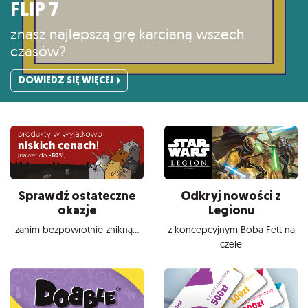
FLIP 7
znasz najlepszą grę karcianą wszech
czasów?
DOWIEDZ SIĘ WIĘCEJ
Sprawdź ostateczne
Odkryj nowości z
okazje
Legionu
zanim bezpowrotnie znikną...
z koncepcyjnym Boba Fett na
czele