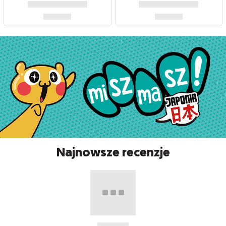
Najnowsze recenzje