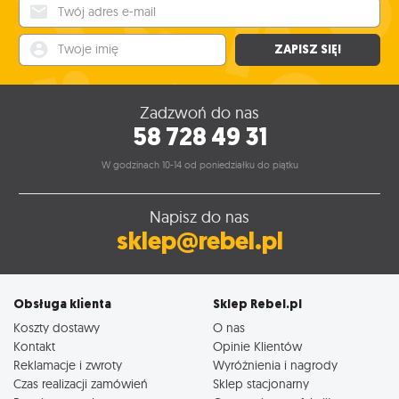
Twój adres e-mail
Twoje imię
ZAPISZ SIĘ!
Zadzwoń do nas
58 728 49 31
W godzinach 10-14 od poniedziałku do piątku
Napisz do nas
sklep@rebel.pl
Obsługa klienta
Sklep Rebel.pl
Koszty dostawy
O nas
Kontakt
Opinie Klientów
Reklamacje i zwroty
Wyróżnienia i nagrody
Czas realizacji zamówień
Sklep stacjonarny