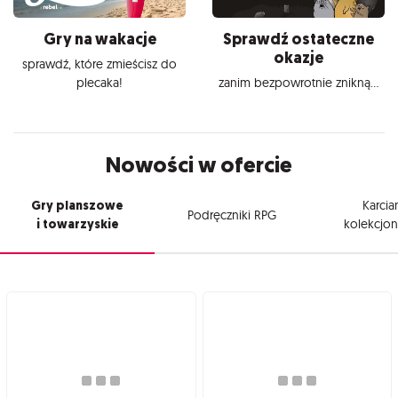
Gry na wakacje
Sprawdź ostateczne
okazje
sprawdź, które zmieścisz do
plecaka!
zanim bezpowrotnie znikną...
Nowości w ofercie
Gry planszowe
Karcia
Podręczniki RPG
i towarzyskie
kolekcjon