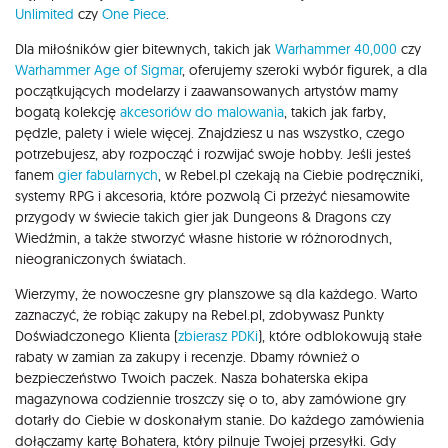
Unlimited
czy
One Piece
.
Dla miłośników gier bitewnych, takich jak
Warhammer 40,000
czy
Warhammer Age of Sigmar
, oferujemy szeroki wybór figurek, a dla
początkujących modelarzy i zaawansowanych artystów mamy
bogatą kolekcję
akcesoriów do malowania
, takich jak farby,
pędzle, palety i wiele więcej. Znajdziesz u nas wszystko, czego
potrzebujesz, aby rozpocząć i rozwijać swoje hobby. Jeśli jesteś
fanem
gier fabularnych
, w Rebel.pl czekają na Ciebie podręczniki,
systemy RPG i akcesoria, które pozwolą Ci przeżyć niesamowite
przygody w świecie takich gier jak Dungeons & Dragons czy
Wiedźmin, a także stworzyć własne historie w różnorodnych,
nieograniczonych światach.
Wierzymy, że nowoczesne gry planszowe są dla każdego. Warto
zaznaczyć, że robiąc zakupy na Rebel.pl, zdobywasz Punkty
Doświadczonego Klienta (
zbierasz PDKi
), które odblokowują stałe
rabaty w zamian za zakupy i recenzje. Dbamy również o
bezpieczeństwo Twoich paczek. Nasza bohaterska ekipa
magazynowa codziennie troszczy się o to, aby zamówione gry
dotarły do Ciebie w doskonałym stanie. Do każdego zamówienia
dołączamy kartę Bohatera, który pilnuje Twojej przesyłki. Gdy