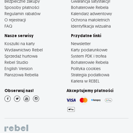
Bezpieczne zakupy
Gwarancja satysfakcji!
Sposoby płatności
Bohaterowie Rebela
Regulamin rabatów
Kalendarz adwentowy
O rejestracji
Ochrona małoletnich
FAQ
Identyfikacja wizualna
Nasze serwisy
Przydatne linki
Koszulki na karty
Newsletter
Wydawnictwo Rebel
Karty podarunkowe
Sprzedaż hurtowa
System PDK i trofea
Rebel Studio
Bohaterowie Rebela
English Version
Polityka cookies
Planszowa Rebelia
Strategia podatkowa
Kariera w REBEL
Obserwuj nas!
Akceptujemy płatności