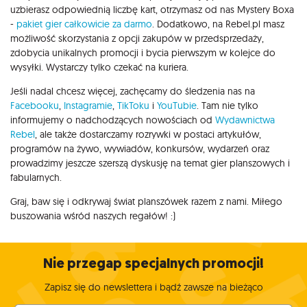
uzbierasz odpowiednią liczbę kart, otrzymasz od nas Mystery Boxa
-
pakiet gier całkowicie za darmo
. Dodatkowo, na Rebel.pl masz
możliwość skorzystania z opcji zakupów w przedsprzedaży,
zdobycia unikalnych promocji i bycia pierwszym w kolejce do
wysyłki. Wystarczy tylko czekać na kuriera.
Jeśli nadal chcesz więcej, zachęcamy do śledzenia nas na
Facebooku
,
Instagramie
,
TikToku
i
YouTubie
. Tam nie tylko
informujemy o nadchodzących nowościach od
Wydawnictwa
Rebel
, ale także dostarczamy rozrywki w postaci artykułów,
programów na żywo, wywiadów, konkursów, wydarzeń oraz
prowadzimy jeszcze szerszą dyskusję na temat gier planszowych i
fabularnych.
Graj, baw się i odkrywaj świat planszówek razem z nami. Miłego
buszowania wśród naszych regałów! :)
Nie przegap specjalnych promocji!
Zapisz się do newslettera i bądź zawsze na bieżąco