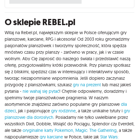
O sklepie REBEL.pl
Witaj na Rebel.pl, największym sklepie w Polsce oferującym gry
planszowe, karciane, RPG i akcesoria! Od 2003 roku gromadzimy
pasjonatów planszówek i tworzymy społeczność, która spędza
mnóstwo czasu przy planszy - zarówno w pracy, jak i w czasie
wolnym. Aby Cię zaprosić do naszego świata i przedstawić naszą
ofertę, przygotowaliśmy krótki przewodnik. Przy planszy spotkasz
się z bliskimi, spędzisz czas w interesujący i interaktywny sposób,
tworząc niezapomniane wspomnienia. Jeśli dopiero zaczynasz
przygodę z planszówkami, szukasz
gry na prezent
lub masz jakieś
pytania -
nie wahaj się pytać
! Chętnie odpowiemy, doradzimy i
spełnimy twoje planszówkowe pragnienia. W naszym
asortymencie znajdziesz zarówno popularne gry planszowe
dla
dzieci
, jak i pasjonujące
gry rodzinne
, a także unikalne tytuły i
gry
planszowe dla dorosłych
. Posiadamy nie tylko uwielbiane przez
wszystkich Dixit, Dobble, Wsiąść do Pociągu, Splendor czy Everdell,
ale także
oryginalne karty Pokemon,
Magic: The Gathering
, a także
najpopularniejsze
gry karciane
w Polsce, takie jak
Star Wars: