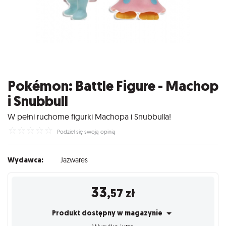
Pokémon: Battle Figure - Machop
i Snubbull
W pełni ruchome figurki Machopa i Snubbulla!
☆
☆
☆
☆
☆
Podziel się swoją opinią
Wydawca:
Jazwares
33
,57
zł
Produkt dostępny w magazynie