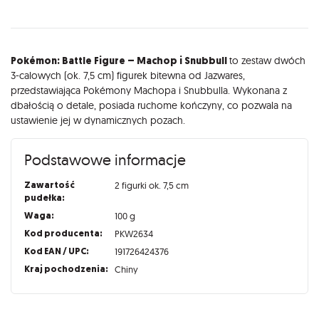
Opis
Pokémon: Battle Figure – Machop i Snubbull
to zestaw dwóch
3-calowych (ok. 7,5 cm) figurek bitewna od Jazwares,
przedstawiająca Pokémony Machopa i Snubbulla. Wykonana z
dbałością o detale, posiada ruchome kończyny, co pozwala na
ustawienie jej w dynamicznych pozach.
Podstawowe informacje
Zawartość
2 figurki ok. 7,5 cm
pudełka:
Waga:
100 g
Kod producenta:
PKW2634
Kod EAN / UPC:
191726424376
Kraj pochodzenia:
Chiny