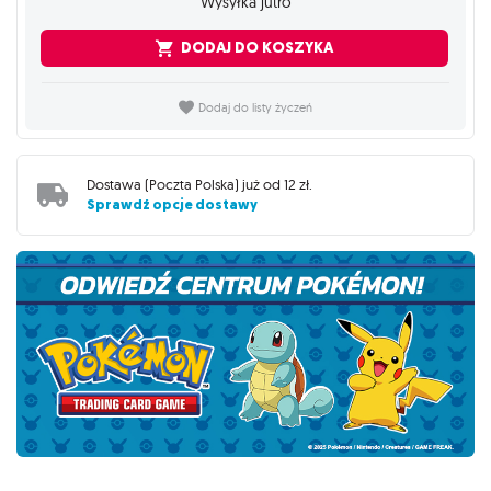
Wysyłka jutro
DODAJ DO KOSZYKA
Dodaj do listy życzeń
Dostawa (
Poczta Polska
) już od
12 zł
.
Sprawdź opcje dostawy