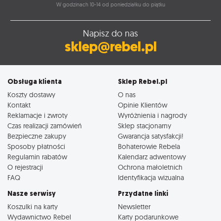
W godzinach 10-14 od poniedziałku do piątku
Napisz do nas
sklep@rebel.pl
Obsługa klienta
Sklep Rebel.pl
Koszty dostawy
O nas
Kontakt
Opinie Klientów
Reklamacje i zwroty
Wyróżnienia i nagrody
Czas realizacji zamówień
Sklep stacjonarny
Bezpieczne zakupy
Gwarancja satysfakcji!
Sposoby płatności
Bohaterowie Rebela
Regulamin rabatów
Kalendarz adwentowy
O rejestracji
Ochrona małoletnich
FAQ
Identyfikacja wizualna
Nasze serwisy
Przydatne linki
Koszulki na karty
Newsletter
Wydawnictwo Rebel
Karty podarunkowe