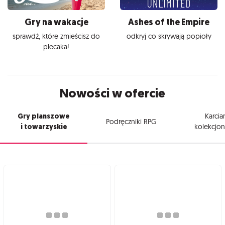
Gry na wakacje
Ashes of the Empire
sprawdź, które zmieścisz do
odkryj co skrywają popioły
plecaka!
Nowości w ofercie
Gry planszowe
Karcia
Podręczniki RPG
i towarzyskie
kolekcjon