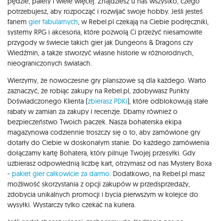
pędzle, palety i wiele więcej. Znajdziesz u nas wszystko, czego
potrzebujesz, aby rozpocząć i rozwijać swoje hobby. Jeśli jesteś
fanem
gier fabularnych
, w Rebel.pl czekają na Ciebie podręczniki,
systemy RPG i akcesoria, które pozwolą Ci przeżyć niesamowite
przygody w świecie takich gier jak Dungeons & Dragons czy
Wiedźmin, a także stworzyć własne historie w różnorodnych,
nieograniczonych światach.
Wierzymy, że nowoczesne gry planszowe są dla każdego. Warto
zaznaczyć, że robiąc zakupy na Rebel.pl, zdobywasz Punkty
Doświadczonego Klienta (
zbierasz PDKi
), które odblokowują stałe
rabaty w zamian za zakupy i recenzje. Dbamy również o
bezpieczeństwo Twoich paczek. Nasza bohaterska ekipa
magazynowa codziennie troszczy się o to, aby zamówione gry
dotarły do Ciebie w doskonałym stanie. Do każdego zamówienia
dołączamy kartę Bohatera, który pilnuje Twojej przesyłki. Gdy
uzbierasz odpowiednią liczbę kart, otrzymasz od nas Mystery Boxa
-
pakiet gier całkowicie za darmo
. Dodatkowo, na Rebel.pl masz
możliwość skorzystania z opcji zakupów w przedsprzedaży,
zdobycia unikalnych promocji i bycia pierwszym w kolejce do
wysyłki. Wystarczy tylko czekać na kuriera.