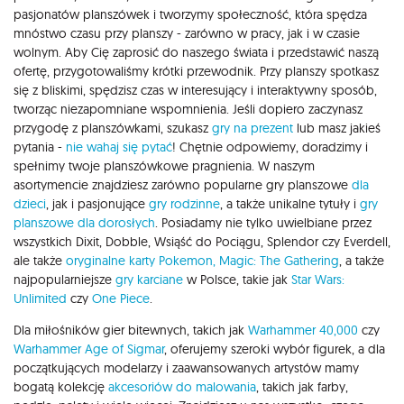
pasjonatów planszówek i tworzymy społeczność, która spędza
mnóstwo czasu przy planszy - zarówno w pracy, jak i w czasie
wolnym. Aby Cię zaprosić do naszego świata i przedstawić naszą
ofertę, przygotowaliśmy krótki przewodnik. Przy planszy spotkasz
się z bliskimi, spędzisz czas w interesujący i interaktywny sposób,
tworząc niezapomniane wspomnienia. Jeśli dopiero zaczynasz
przygodę z planszówkami, szukasz
gry na prezent
lub masz jakieś
pytania -
nie wahaj się pytać
! Chętnie odpowiemy, doradzimy i
spełnimy twoje planszówkowe pragnienia. W naszym
asortymencie znajdziesz zarówno popularne gry planszowe
dla
dzieci
, jak i pasjonujące
gry rodzinne
, a także unikalne tytuły i
gry
planszowe dla dorosłych
. Posiadamy nie tylko uwielbiane przez
wszystkich Dixit, Dobble, Wsiąść do Pociągu, Splendor czy Everdell,
ale także
oryginalne karty Pokemon,
Magic: The Gathering
, a także
najpopularniejsze
gry karciane
w Polsce, takie jak
Star Wars:
Unlimited
czy
One Piece
.
Dla miłośników gier bitewnych, takich jak
Warhammer 40,000
czy
Warhammer Age of Sigmar
, oferujemy szeroki wybór figurek, a dla
początkujących modelarzy i zaawansowanych artystów mamy
bogatą kolekcję
akcesoriów do malowania
, takich jak farby,