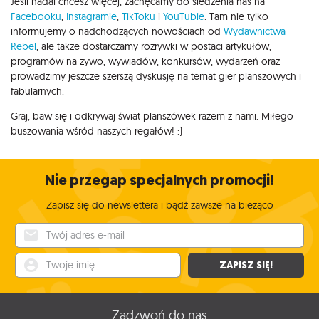
Jeśli nadal chcesz więcej, zachęcamy do śledzenia nas na
Facebooku
,
Instagramie
,
TikToku
i
YouTubie
. Tam nie tylko
informujemy o nadchodzących nowościach od
Wydawnictwa
Rebel
, ale także dostarczamy rozrywki w postaci artykułów,
programów na żywo, wywiadów, konkursów, wydarzeń oraz
prowadzimy jeszcze szerszą dyskusję na temat gier planszowych i
fabularnych.
Graj, baw się i odkrywaj świat planszówek razem z nami. Miłego
buszowania wśród naszych regałów! :)
Nie przegap specjalnych promocji!
Zapisz się do newslettera i bądź zawsze na bieżąco
Twój adres e-mail
Twoje imię
ZAPISZ SIĘ!
Zadzwoń do nas