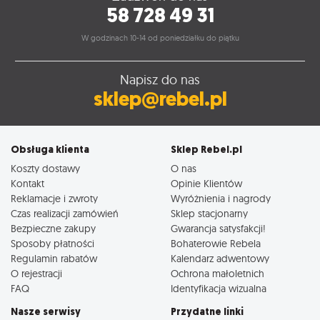
58 728 49 31
W godzinach 10-14 od poniedziałku do piątku
Napisz do nas
sklep@rebel.pl
Obsługa klienta
Sklep Rebel.pl
Koszty dostawy
O nas
Kontakt
Opinie Klientów
Reklamacje i zwroty
Wyróżnienia i nagrody
Czas realizacji zamówień
Sklep stacjonarny
Bezpieczne zakupy
Gwarancja satysfakcji!
Sposoby płatności
Bohaterowie Rebela
Regulamin rabatów
Kalendarz adwentowy
O rejestracji
Ochrona małoletnich
FAQ
Identyfikacja wizualna
Nasze serwisy
Przydatne linki