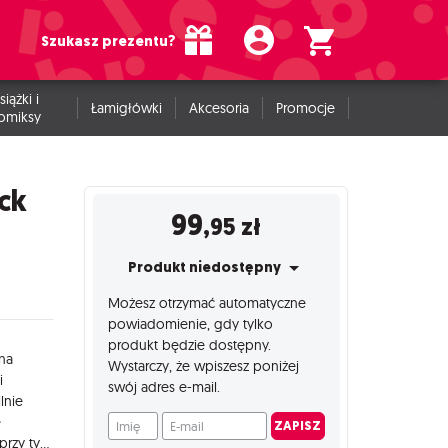
Szukasz prezentu?
siążki i
Łamigłówki
Akcesoria
Promocje
omiksy
ick
99
,95
zł
Produkt niedostępny
Możesz otrzymać automatyczne
powiadomienie, gdy tylko
produkt będzie dostępny.
 na
Wystarczy, że wpiszesz poniżej
i
swój adres e-mail.
lnie
Imię
E-mail
e
ZAPISZ
zakoszulkowanych kart. Jego pokrywka rozkłada się, odsłaniając przy tym podwójne wycięcia na kciuki, które zwiększają komfort używania. Produkt jest licencjonowany.