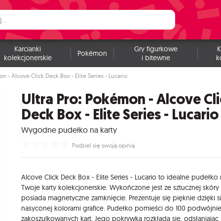
Karcianki
Gry figurkowe
K
Pokémon
kolekcjonerskie
i bitewne
k
n - Alcove Click Deck Box - Elite Series - Lucario
Ultra Pro: Pokémon - Alcove Cl
Deck Box - Elite Series - Lucario
Wygodne pudełko na karty
☆
☆
☆
☆
☆
Podziel się swoją opinią
Alcove Click Deck Box - Elite Series - Lucario to idealne pudełko
Twoje karty kolekcjonerskie. Wykończone jest ze sztucznej skóry 
posiada magnetyczne zamknięcie. Prezentuje się pięknie dzięki si
nasyconej kolorami grafice. Pudełko pomieści do 100 podwójni