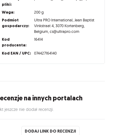
pliki:
Waga:
200 g
Podmiot
Ultra PRO International, Jean Baptist
gospodarczy:
Vinkstraat 4, 3070 Kortenberg,
Belgium, cs@ultrapro.com
Kod
16414
producenta:
Kod EAN / UPC:
074427164140
ecenzje na innych portalach
kt jeszcze nie dodał recenzji.
DODAJ LINK DO RECENZJI