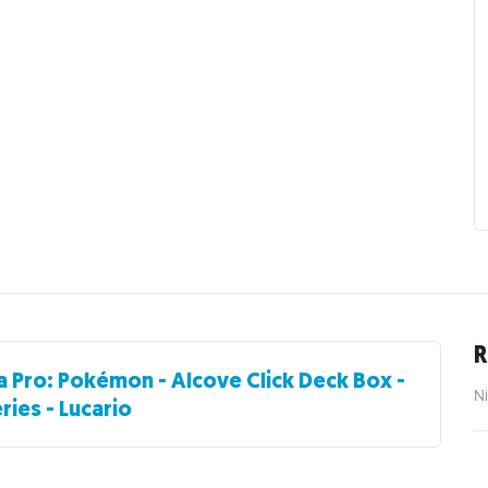
R
a Pro: Pokémon - Alcove Click Deck Box -
Ni
eries - Lucario