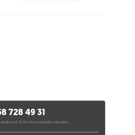
58 728 49 31
 godzinach 10-14 od poniedziałku do piątku