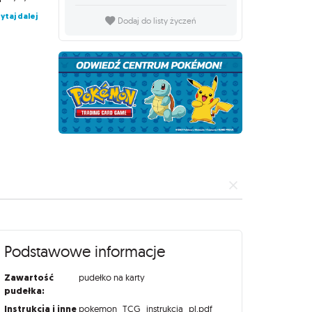
ytaj dalej
Dodaj do listy życzeń
Podstawowe informacje
Zawartość
pudełko na karty
pudełka:
Instrukcja i inne
pokemon_TCG_instrukcja_pl.pdf