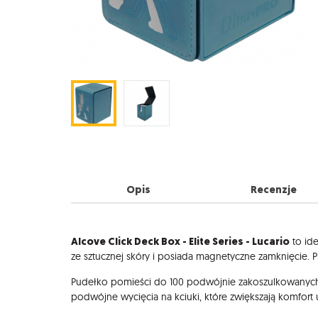
Opis
Recenzje
Opis
Alcove Click Deck Box - Elite Series - Lucario
to ide
ze sztucznej skóry i posiada magnetyczne zamknięcie. Pre
Pudełko pomieści do 100 podwójnie zakoszulkowanych k
podwójne wycięcia na kciuki, które zwiększają komfort 