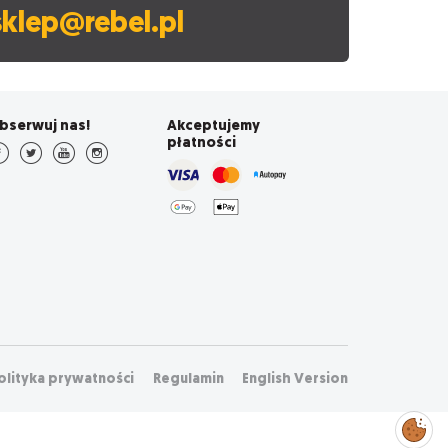
sklep@rebel.pl
bserwuj nas!
Akceptujemy
płatności
olityka prywatności
Regulamin
English Version
Zarządzaj
preferencjami
cookies