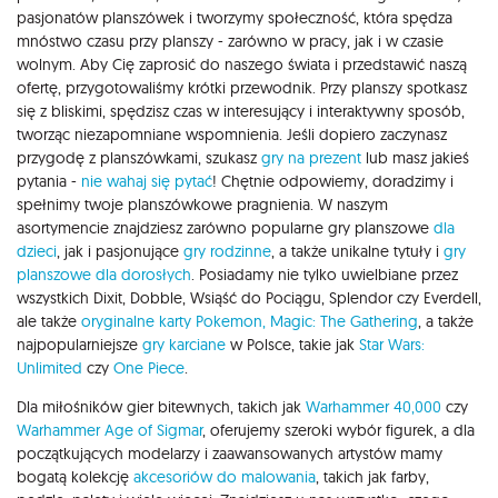
pasjonatów planszówek i tworzymy społeczność, która spędza
mnóstwo czasu przy planszy - zarówno w pracy, jak i w czasie
wolnym. Aby Cię zaprosić do naszego świata i przedstawić naszą
ofertę, przygotowaliśmy krótki przewodnik. Przy planszy spotkasz
się z bliskimi, spędzisz czas w interesujący i interaktywny sposób,
tworząc niezapomniane wspomnienia. Jeśli dopiero zaczynasz
przygodę z planszówkami, szukasz
gry na prezent
lub masz jakieś
pytania -
nie wahaj się pytać
! Chętnie odpowiemy, doradzimy i
spełnimy twoje planszówkowe pragnienia. W naszym
asortymencie znajdziesz zarówno popularne gry planszowe
dla
dzieci
, jak i pasjonujące
gry rodzinne
, a także unikalne tytuły i
gry
planszowe dla dorosłych
. Posiadamy nie tylko uwielbiane przez
wszystkich Dixit, Dobble, Wsiąść do Pociągu, Splendor czy Everdell,
ale także
oryginalne karty Pokemon,
Magic: The Gathering
, a także
najpopularniejsze
gry karciane
w Polsce, takie jak
Star Wars:
Unlimited
czy
One Piece
.
Dla miłośników gier bitewnych, takich jak
Warhammer 40,000
czy
Warhammer Age of Sigmar
, oferujemy szeroki wybór figurek, a dla
początkujących modelarzy i zaawansowanych artystów mamy
bogatą kolekcję
akcesoriów do malowania
, takich jak farby,