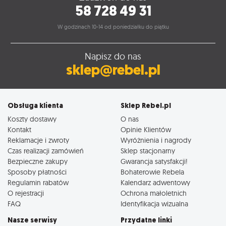
58 728 49 31
W godzinach 10-14 od poniedziałku do piątku
Napisz do nas
sklep@rebel.pl
Obsługa klienta
Sklep Rebel.pl
Koszty dostawy
O nas
Kontakt
Opinie Klientów
Reklamacje i zwroty
Wyróżnienia i nagrody
Czas realizacji zamówień
Sklep stacjonarny
Bezpieczne zakupy
Gwarancja satysfakcji!
Sposoby płatności
Bohaterowie Rebela
Regulamin rabatów
Kalendarz adwentowy
O rejestracji
Ochrona małoletnich
FAQ
Identyfikacja wizualna
Nasze serwisy
Przydatne linki