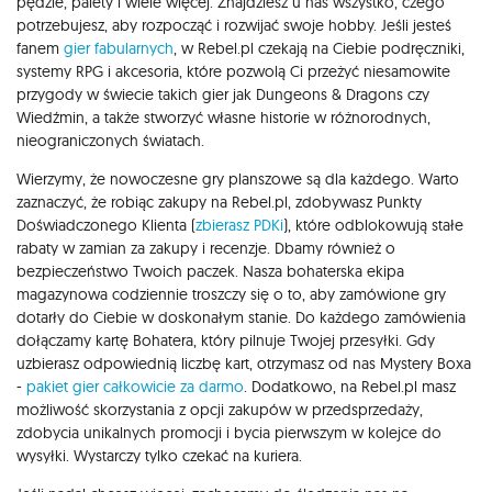
pędzle, palety i wiele więcej. Znajdziesz u nas wszystko, czego
potrzebujesz, aby rozpocząć i rozwijać swoje hobby. Jeśli jesteś
fanem
gier fabularnych
, w Rebel.pl czekają na Ciebie podręczniki,
systemy RPG i akcesoria, które pozwolą Ci przeżyć niesamowite
przygody w świecie takich gier jak Dungeons & Dragons czy
Wiedźmin, a także stworzyć własne historie w różnorodnych,
nieograniczonych światach.
Wierzymy, że nowoczesne gry planszowe są dla każdego. Warto
zaznaczyć, że robiąc zakupy na Rebel.pl, zdobywasz Punkty
Doświadczonego Klienta (
zbierasz PDKi
), które odblokowują stałe
rabaty w zamian za zakupy i recenzje. Dbamy również o
bezpieczeństwo Twoich paczek. Nasza bohaterska ekipa
magazynowa codziennie troszczy się o to, aby zamówione gry
dotarły do Ciebie w doskonałym stanie. Do każdego zamówienia
dołączamy kartę Bohatera, który pilnuje Twojej przesyłki. Gdy
uzbierasz odpowiednią liczbę kart, otrzymasz od nas Mystery Boxa
-
pakiet gier całkowicie za darmo
. Dodatkowo, na Rebel.pl masz
możliwość skorzystania z opcji zakupów w przedsprzedaży,
zdobycia unikalnych promocji i bycia pierwszym w kolejce do
wysyłki. Wystarczy tylko czekać na kuriera.