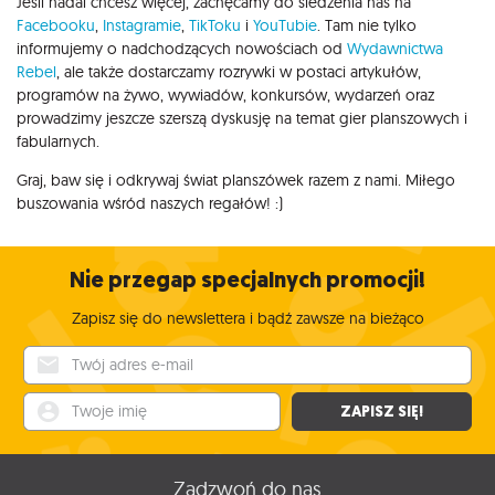
Jeśli nadal chcesz więcej, zachęcamy do śledzenia nas na
Facebooku
,
Instagramie
,
TikToku
i
YouTubie
. Tam nie tylko
informujemy o nadchodzących nowościach od
Wydawnictwa
Rebel
, ale także dostarczamy rozrywki w postaci artykułów,
programów na żywo, wywiadów, konkursów, wydarzeń oraz
prowadzimy jeszcze szerszą dyskusję na temat gier planszowych i
fabularnych.
Graj, baw się i odkrywaj świat planszówek razem z nami. Miłego
buszowania wśród naszych regałów! :)
Nie przegap specjalnych promocji!
Zapisz się do newslettera i bądź zawsze na bieżąco
Twój adres e-mail
Twoje imię
ZAPISZ SIĘ!
Zadzwoń do nas