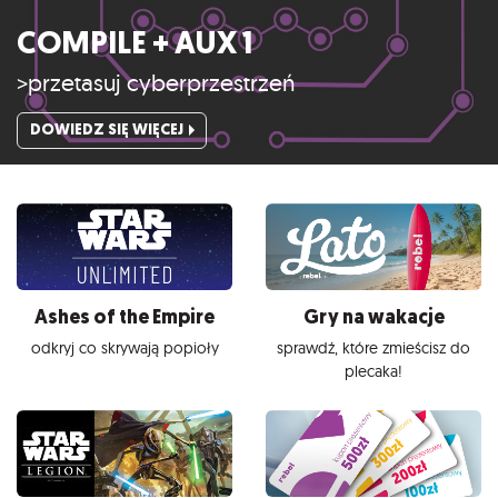
COMPILE + AUX 1
>przetasuj cyberprzestrzeń
DOWIEDZ SIĘ WIĘCEJ
Ashes of the Empire
Gry na wakacje
odkryj co skrywają popioły
sprawdź, które zmieścisz do
plecaka!