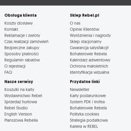
Obsługa klienta
Sklep Rebel.pl
Koszty dostawy
O nas
Kontakt
Opinie Klientów
Reklamacje i zwroty
Wyróżnienia i nagrody
Czas realizacji zamówień
Sklep stacjonarny
Bezpieczne zakupy
Gwarancja satysfakcji!
Sposoby płatności
Bohaterowie Rebela
Regulamin rabatów
Kalendarz adwentowy
O rejestracji
Ochrona małoletnich
FAQ
Identyfikacja wizualna
Nasze serwisy
Przydatne linki
Koszulki na karty
Newsletter
Wydawnictwo Rebel
Karty podarunkowe
Sprzedaż hurtowa
System PDK i trofea
Rebel Studio
Bohaterowie Rebela
English Version
Polityka cookies
Planszowa Rebelia
Strategia podatkowa
Kariera w REBEL