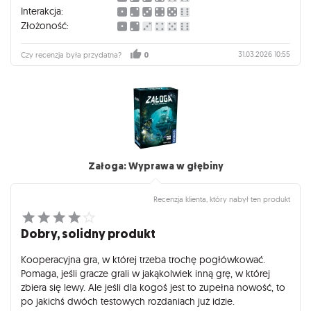
Interakcja:
Złożoność:
31.03.2026 10:55
Czy recenzja była przydatna?
0
Załoga: Wyprawa w głębiny
Recenzja klienta, który nabył ten produkt
Dobry, solidny produkt
Kooperacyjna gra, w której trzeba trochę pogłówkować.
Pomaga, jeśli gracze grali w jakąkolwiek inną grę, w której
zbiera się lewy. Ale jeśli dla kogoś jest to zupełna nowość, to
po jakichś dwóch testowych rozdaniach już idzie.