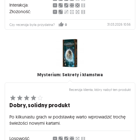
Interakcja:
Złożoność:
31.03.2026 10:56
Czy recenzja była przydatna?
0
Mysterium: Sekrety i kłamstwa
Recenzja klienta, który nabył ten produkt
Dobry, solidny produkt
Po kilkunastu grach w podstawkę warto wprowadzić trochę
świeżości nowymi kartami.
Losowość: