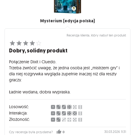
Mysterium (edycja polska)
Recenzja klienta, który nabył ten produkt
Dobry, solidny produkt
Połączenie Dixit i Cluedo.
Trzeba zwrócić uwagę, że jedna osoba jest „mistrzem gry" i
dla niej rozgrywka wygląda zupełnie inaczej niż dla reszty
graczy.
Ładnie wydana, dobra wypraska.
Losowość:
Interakcja:
Złożoność:
30.03.2026 11:31
Czy recenzja była przydatna?
0