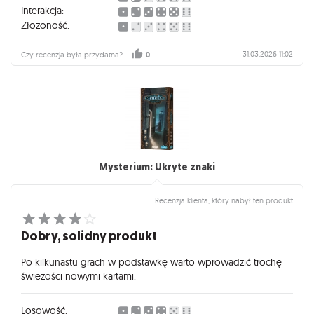
Interakcja:
Złożoność:
31.03.2026 11:02
Czy recenzja była przydatna?
0
Mysterium: Ukryte znaki
Recenzja klienta, który nabył ten produkt
Dobry, solidny produkt
Po kilkunastu grach w podstawkę warto wprowadzić trochę
świeżości nowymi kartami.
Losowość: