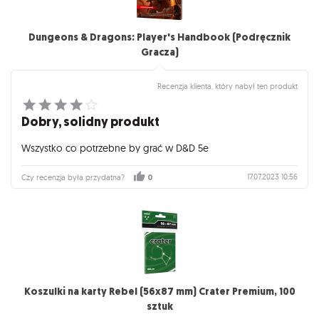
Dungeons & Dragons: Player's Handbook (Podręcznik
Gracza)
Recenzja klienta, który nabył ten produkt
Dobry, solidny produkt
Wszystko co potrzebne by grać w D&D 5e
17.07.2023 10:56
Czy recenzja była przydatna?
0
Koszulki na karty Rebel (56x87 mm) Crater Premium, 100
sztuk