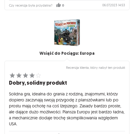
06.07.2023 14:53
Czy recenzja była przydatna?
0
Wsiąść do Pociągu: Europa
Recenzja klienta, który nabył ten produkt
Dobry, solidny produkt
Solidna gra, idealna do grania z rodziną, znajomymi, którzy
dopiero zaczynają swoją przygodę z planszówkami lub po
prostu mają ochotę na coś lżejszego. Zasady bardzo proste,
ale dające dużo możliwości. Plansza Europy jest bardzo ładna,
a mechanicznie dodaje trochę skomplikowania względem
USA.