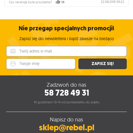
22.08.2019 09:22
Czy recenzja była przydatna?
16
Nie przegap specjalnych promocji!
Zapisz się do newslettera i bądź zawsze na bieżąco
Twój adres e-mail
Twoje imię
ZAPISZ SIĘ!
Zadzwoń do nas
58 728 49 31
W godzinach 10-14 od poniedziałku do piątku
Napisz do nas
sklep@rebel.pl