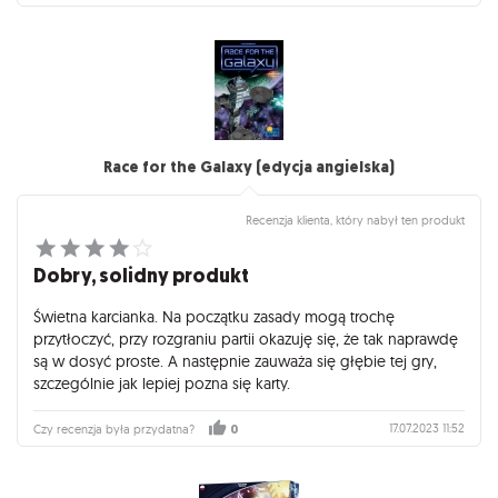
Race for the Galaxy (edycja angielska)
Recenzja klienta, który nabył ten produkt
Dobry, solidny produkt
Świetna karcianka. Na początku zasady mogą trochę
przytłoczyć, przy rozgraniu partii okazuję się, że tak naprawdę
są w dosyć proste. A następnie zauważa się głębie tej gry,
szczególnie jak lepiej pozna się karty.
17.07.2023 11:52
Czy recenzja była przydatna?
0