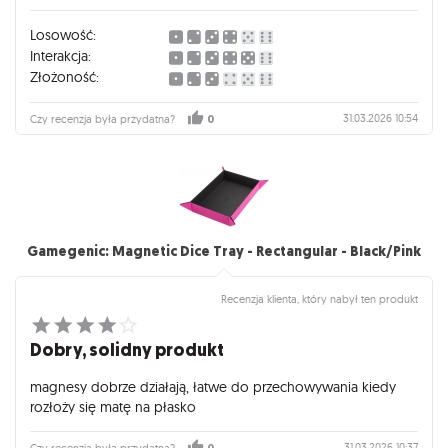
Losowość:
Interakcja:
Złożoność:
31.03.2026 10:54
Czy recenzja była przydatna?
0
Gamegenic: Magnetic Dice Tray - Rectangular - Black/Pink
Recenzja klienta, który nabył ten produkt
Dobry, solidny produkt
magnesy dobrze działają, łatwe do przechowywania kiedy
rozłoży się matę na płasko
31.03.2026 10:37
Czy recenzja była przydatna?