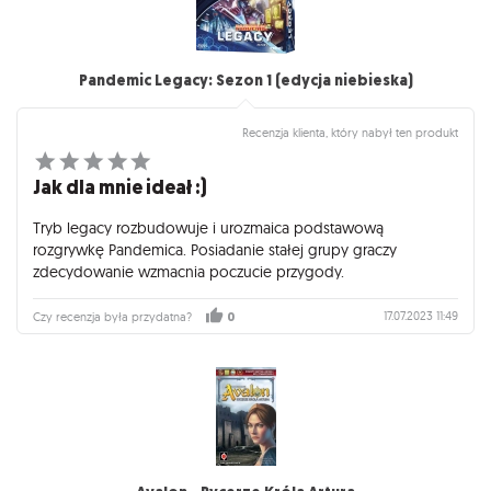
Pandemic Legacy: Sezon 1 (edycja niebieska)
Recenzja klienta, który nabył ten produkt
Jak dla mnie ideał :)
Tryb legacy rozbudowuje i urozmaica podstawową
rozgrywkę Pandemica. Posiadanie stałej grupy graczy
zdecydowanie wzmacnia poczucie przygody.
17.07.2023 11:49
Czy recenzja była przydatna?
0