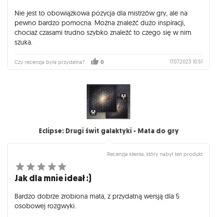
Nie jest to obowiązkowa pozycja dla mistrzów gry, ale na
pewno bardzo pomocna. Można znaleźć dużo inspiracji,
chociaż czasami trudno szybko znaleźć to czego się w nim
szuka.
17.07.2023 10:51
Czy recenzja była przydatna?
0
Eclipse: Drugi świt galaktyki - Mata do gry
Recenzja klienta, który nabył ten produkt
Jak dla mnie ideał :)
Bardzo dobrze zrobiona mata, z przydatną wersją dla 5
osobowej rozgwyki.