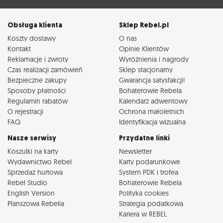
Obsługa klienta
Sklep Rebel.pl
Koszty dostawy
O nas
Kontakt
Opinie Klientów
Reklamacje i zwroty
Wyróżnienia i nagrody
Czas realizacji zamówień
Sklep stacjonarny
Bezpieczne zakupy
Gwarancja satysfakcji!
Sposoby płatności
Bohaterowie Rebela
Regulamin rabatów
Kalendarz adwentowy
O rejestracji
Ochrona małoletnich
FAQ
Identyfikacja wizualna
Nasze serwisy
Przydatne linki
Koszulki na karty
Newsletter
Wydawnictwo Rebel
Karty podarunkowe
Sprzedaż hurtowa
System PDK i trofea
Rebel Studio
Bohaterowie Rebela
English Version
Polityka cookies
Planszowa Rebelia
Strategia podatkowa
Kariera w REBEL