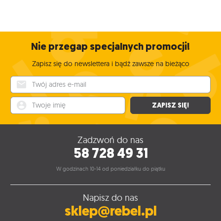
Nie przegap specjalnych promocji!
Zapisz się do newslettera i bądź zawsze na bieżąco
Twój adres e-mail
Twoje imię
ZAPISZ SIĘ!
Zadzwoń do nas
58 728 49 31
W godzinach 10-14 od poniedziałku do piątku
Napisz do nas
sklep@rebel.pl