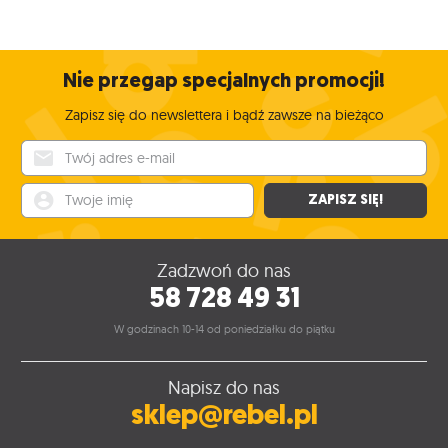
Nie przegap specjalnych promocji!
Zapisz się do newslettera i bądź zawsze na bieżąco
Twój adres e-mail
Twoje imię
ZAPISZ SIĘ!
Zadzwoń do nas
58 728 49 31
W godzinach 10-14 od poniedziałku do piątku
Napisz do nas
sklep@rebel.pl