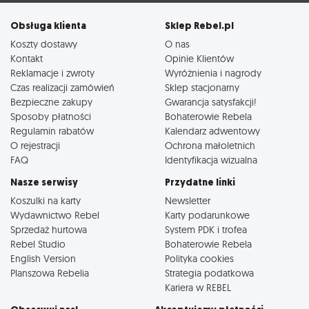
Obsługa klienta
Sklep Rebel.pl
Koszty dostawy
O nas
Kontakt
Opinie Klientów
Reklamacje i zwroty
Wyróżnienia i nagrody
Czas realizacji zamówień
Sklep stacjonarny
Bezpieczne zakupy
Gwarancja satysfakcji!
Sposoby płatności
Bohaterowie Rebela
Regulamin rabatów
Kalendarz adwentowy
O rejestracji
Ochrona małoletnich
FAQ
Identyfikacja wizualna
Nasze serwisy
Przydatne linki
Koszulki na karty
Newsletter
Wydawnictwo Rebel
Karty podarunkowe
Sprzedaż hurtowa
System PDK i trofea
Rebel Studio
Bohaterowie Rebela
English Version
Polityka cookies
Planszowa Rebelia
Strategia podatkowa
Kariera w REBEL