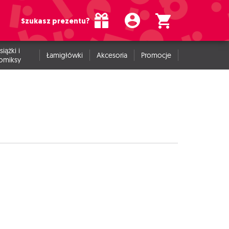
Szukasz prezentu?
siążki i
Łamigłówki
Akcesoria
Promocje
omiksy