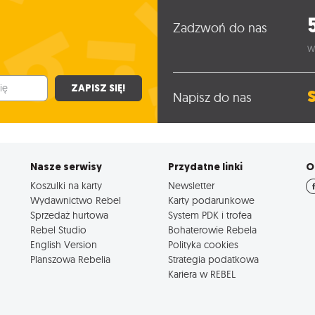
Zadzwoń do nas
W
ZAPISZ SIĘ!
Napisz do nas
Nasze serwisy
Przydatne linki
O
Koszulki na karty
Newsletter
Wydawnictwo Rebel
Karty podarunkowe
Sprzedaż hurtowa
System PDK i trofea
Rebel Studio
Bohaterowie Rebela
English Version
Polityka cookies
Planszowa Rebelia
Strategia podatkowa
Kariera w REBEL