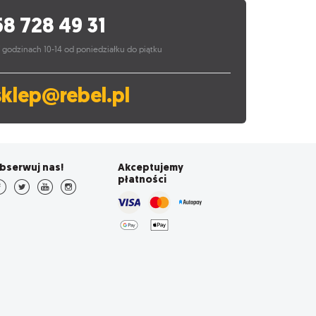
58 728 49 31
 godzinach 10-14 od poniedziałku do piątku
sklep@rebel.pl
bserwuj nas!
Akceptujemy
płatności