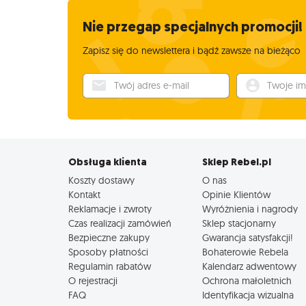
Nie przegap specjalnych promocji!
Zapisz się do newslettera i bądź zawsze na bieżąco
Twój adres e-mail
Twoje imię
Obsługa klienta
Sklep Rebel.pl
Koszty dostawy
O nas
Kontakt
Opinie Klientów
Reklamacje i zwroty
Wyróżnienia i nagrody
Czas realizacji zamówień
Sklep stacjonarny
Bezpieczne zakupy
Gwarancja satysfakcji!
Sposoby płatności
Bohaterowie Rebela
Regulamin rabatów
Kalendarz adwentowy
O rejestracji
Ochrona małoletnich
FAQ
Identyfikacja wizualna