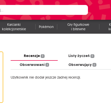
Karcianki
Gry figurkowe
K
Pokémon
kolekcjonerskie
i bitewne
k
Recenzje
Listy życzeń
0
0
Obserwowani
Obserwujący
3
0
Użytkownik nie dodał jeszcze żadnej recenzji.