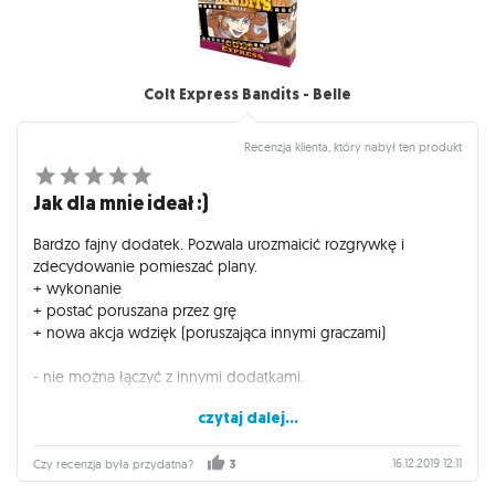
Colt Express Bandits - Belle
Recenzja klienta, który nabył ten produkt
Jak dla mnie ideał :)
Bardzo fajny dodatek. Pozwala urozmaicić rozgrywkę i
zdecydowanie pomieszać plany.
+ wykonanie
+ postać poruszana przez grę
+ nowa akcja wdzięk (poruszająca innymi graczami)
- nie można łączyć z innymi dodatkami.
czytaj dalej...
Dodatek polecam wszystkim, którzy chcieliby dodać
powiewu świeżości grze. Mając wszystkie minidodatki z serii
Bandit nie ograniczmy graczom wyboru postaci.
16.12.2019 12:11
Czy recenzja była przydatna?
3
Zdecydowanie polecam.