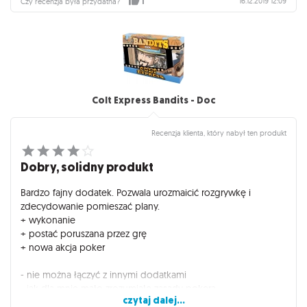
Zdecydowanie polecam.
16.12.2019 12:09
Czy recenzja była przydatna?
1
Colt Express Bandits - Doc
Recenzja klienta, który nabył ten produkt
Dobry, solidny produkt
Bardzo fajny dodatek. Pozwala urozmaicić rozgrywkę i
zdecydowanie pomieszać plany.
+ wykonanie
+ postać poruszana przez grę
+ nowa akcja poker
- nie można łączyć z innymi dodatkami
- jak dla mnie mało zrozumiałe zasady pokera.
czytaj dalej...