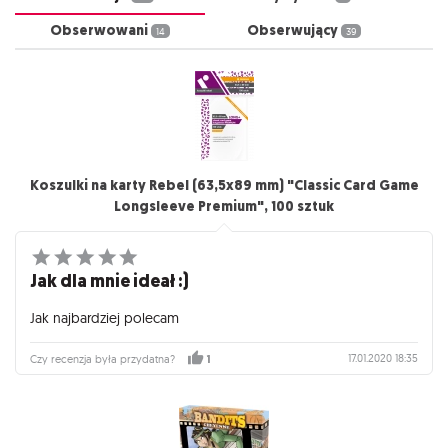
Obserwowani
Obserwujący
14
39
Koszulki na karty Rebel (63,5x89 mm) "Classic Card Game
Longsleeve Premium", 100 sztuk
Jak dla mnie ideał :)
Jak najbardziej polecam
17.01.2020 18:35
Czy recenzja była przydatna?
1