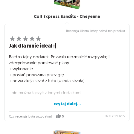
Colt Express Bandits - Cheyenne
Recenzja klienta, który nabył ten produkt
Jak dla mnie ideał :)
Bardzo fajny dodatek. Pozwala urozmaicić rozgrywkę i
zdecydowanie pomieszać plany.
+ wykonanie
+ postać poruszana przez grę
+ nowa akcja strzał z łuku (zatruta strzała)
- nie można łączyć z innymi dodatkami.
czytaj dalej...
Dodatek polecam wszystkim, którzy chcieliby dodać
powiewu świeżości grze. Mając wszystkie minidodatki z serii
Bandit nie ograniczmy graczom wyboru postaci.
16.12.2019 12:15
Czy recenzja była przydatna?
5
Zdecydowanie polecam.