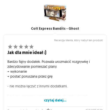
Colt Express Bandits - Ghost
Recenzja klienta, który nabył ten produkt
Jak dla mnie ideał :)
Bardzo fajny dodatek. Pozwala urozmaicić rozgrywkę i
zdecydowanie pomieszać plany.
+ wykonanie
+ postać poruszana przez grę
- nie można łączyć z innymi dodatkami.
Dodatek polecam wszystkim, którzy chcieliby dodać
czytaj dalej...
powiewu świeżości grze. Mając wszystkie minidodatki z serii
Bandit nie ograniczmy graczom wyboru postaci.