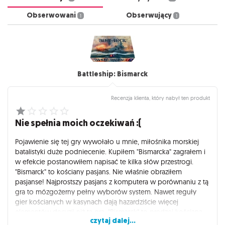
Obserwowani
Obserwujący
1
1
Battleship: Bismarck
Recenzja klienta, który nabył ten produkt
Nie spełnia moich oczekiwań :(
Pojawienie się tej gry wywołało u mnie, miłośnika morskiej
batalistyki duże podniecenie. Kupiłem "Bismarcka" zagrałem i
w efekcie postanowiłem napisać te kilka słów przestrogi.
"Bismarck" to kościany pasjans. Nie właśnie obraziłem
pasjanse! Najprostszy pasjans z komputera w porównaniu z tą
gra to mózgożerny pełny wyborów system. Nawet reguły
gier kościanych w kasynach dają hazardziście więcej
elementów decyzji niż ta gra. "Bismarck" to prędzej kościana
czytaj dalej...
ruletka, gra w której na nic nie mamy wpływu.