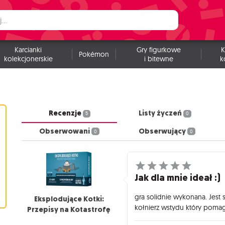
Karcianki
Gry figurkowe
K
Pokémon
kolekcjonerskie
i bitewne
k
Recenzje
Listy życzeń
5
0
Obserwowani
Obserwujący
0
0
Jak dla mnie ideał :)
gra solidnie wykonana. Jest 
Eksplodujące Kotki:
kołnierz wstydu który poma
Przepisy na Kotastrofę