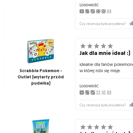
Losowość:
Czy recenzja była przydatna?
Jak dla mnie ideał :)
idealne dla fanów pokemon
Scrabble Pokemon -
w której robi się misje.
Outlet (wytarty przód
pudełka)
Losowość:
Czy recenzja była przydatna?