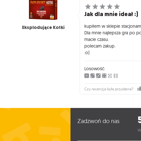
Jak dla mnie ideał :)
kupiłem w sklepie stacjonar
Eksplodujące Kotki
Dla mnie najlepsza gra po p
macie czasu.
polecam zakup.
:o)
Losowość:
Czy recenzja była przydatna?
Zadzwoń do nas
W