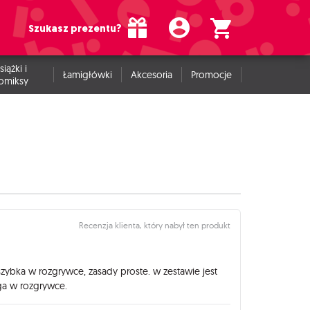
Szukasz prezentu?
siążki i
Łamigłówki
Akcesoria
Promocje
omiksy
Recenzja klienta, który nabył ten produkt
szybka w rozgrywce, zasady proste. w zestawie jest
ga w rozgrywce.