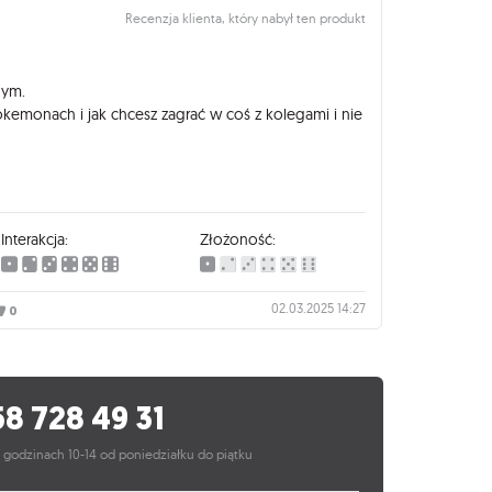
Recenzja klienta, który nabył ten produkt
nym.
okemonach i jak chcesz zagrać w coś z kolegami i nie
Interakcja:
Złożoność:
02.03.2025 14:27
0
58 728 49 31
 godzinach 10-14 od poniedziałku do piątku