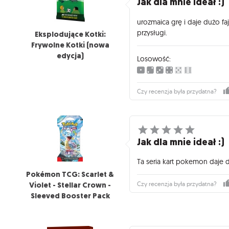
Jak dla mnie ideał :)
urozmaica grę i daje dużo faj
przysługi.
Eksplodujące Kotki:
Frywolne Kotki (nowa
edycja)
Losowość:
Czy recenzja była przydatna?
Jak dla mnie ideał :)
Ta seria kart pokemon daje d
Pokémon TCG: Scarlet &
Violet - Stellar Crown -
Czy recenzja była przydatna?
Sleeved Booster Pack