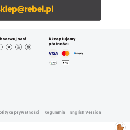
sklep@rebel.pl
bserwuj nas!
Akceptujemy
płatności
olityka prywatności
Regulamin
English Version
Zarządzaj
preferencjami
cookies