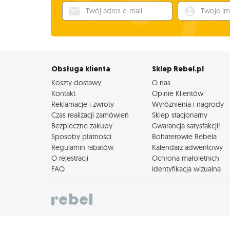
Twój adres e-mail
Twoje imię
Obsługa klienta
Sklep Rebel.pl
Koszty dostawy
O nas
Kontakt
Opinie Klientów
Reklamacje i zwroty
Wyróżnienia i nagrody
Czas realizacji zamówień
Sklep stacjonarny
Bezpieczne zakupy
Gwarancja satysfakcji!
Sposoby płatności
Bohaterowie Rebela
Regulamin rabatów
Kalendarz adwentowy
O rejestracji
Ochrona małoletnich
FAQ
Identyfikacja wizualna