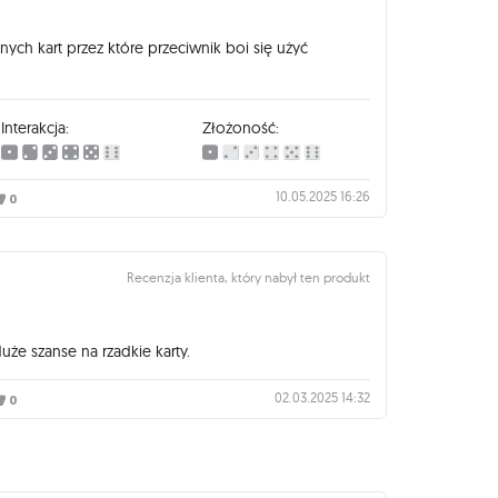
nych kart przez które przeciwnik boi się użyć
Interakcja:
Złożoność:
10.05.2025 16:26
0
Recenzja klienta, który nabył ten produkt
uże szanse na rzadkie karty.
02.03.2025 14:32
0