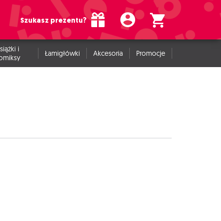
Szukasz prezentu?
siążki i
Łamigłówki
Akcesoria
Promocje
omiksy