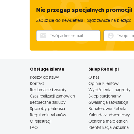
Nie przegap specjalnych promocji!
Zapisz się do newslettera i bądź zawsze na bieżąco
Twój adres e-mail
Twoje imię
Obsługa klienta
Sklep Rebel.pl
Koszty dostawy
O nas
Kontakt
Opinie Klientów
Reklamacje i zwroty
Wyróżnienia i nagrody
Czas realizacji zamówień
Sklep stacjonarny
Bezpieczne zakupy
Gwarancja satysfakcji!
Sposoby płatności
Bohaterowie Rebela
Regulamin rabatów
Kalendarz adwentowy
O rejestracji
Ochrona małoletnich
FAQ
Identyfikacja wizualna