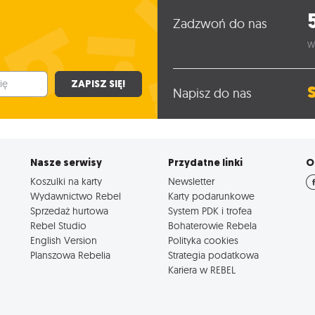
Zadzwoń do nas
W
ZAPISZ SIĘ!
Napisz do nas
Nasze serwisy
Przydatne linki
O
Koszulki na karty
Newsletter
Wydawnictwo Rebel
Karty podarunkowe
Sprzedaż hurtowa
System PDK i trofea
Rebel Studio
Bohaterowie Rebela
English Version
Polityka cookies
Planszowa Rebelia
Strategia podatkowa
Kariera w REBEL