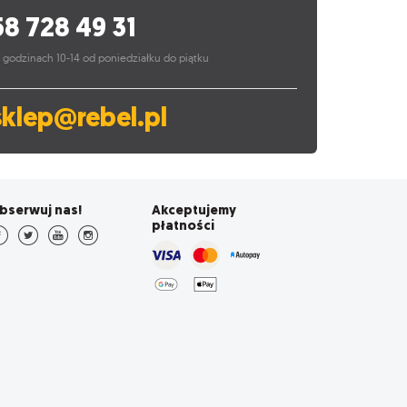
58 728 49 31
 godzinach 10-14 od poniedziałku do piątku
sklep@rebel.pl
bserwuj nas!
Akceptujemy
płatności