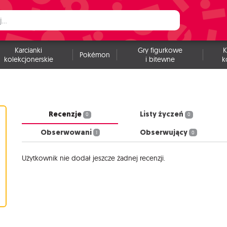
Karcianki
Gry figurkowe
K
Pokémon
kolekcjonerskie
i bitewne
k
Recenzje
Listy życzeń
0
0
Obserwowani
Obserwujący
1
0
Użytkownik nie dodał jeszcze żadnej recenzji.