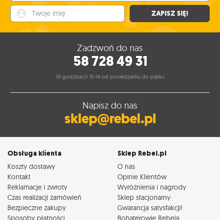
Twoje imię
ZAPISZ SIĘ!
Zadzwoń do nas
58 728 49 31
W godzinach 10-14 od poniedziałku do piątku
Napisz do nas
sklep@rebel.pl
Obsługa klienta
Sklep Rebel.pl
Koszty dostawy
O nas
Kontakt
Opinie Klientów
Reklamacje i zwroty
Wyróżnienia i nagrody
Czas realizacji zamówień
Sklep stacjonarny
Bezpieczne zakupy
Gwarancja satysfakcji!
Sposoby płatności
Bohaterowie Rebela