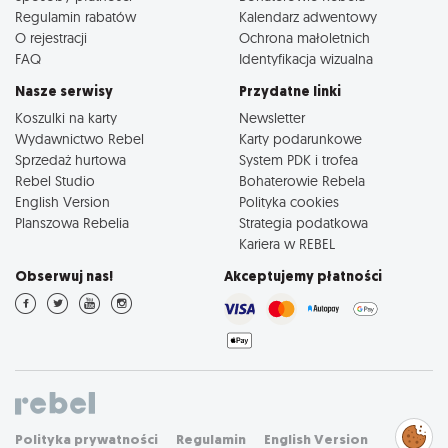
Regulamin rabatów
Kalendarz adwentowy
O rejestracji
Ochrona małoletnich
FAQ
Identyfikacja wizualna
Nasze serwisy
Przydatne linki
Koszulki na karty
Newsletter
Wydawnictwo Rebel
Karty podarunkowe
Sprzedaż hurtowa
System PDK i trofea
Rebel Studio
Bohaterowie Rebela
English Version
Polityka cookies
Planszowa Rebelia
Strategia podatkowa
Kariera w REBEL
Obserwuj nas!
Akceptujemy płatności
Zarządzaj
Polityka prywatności
Regulamin
English Version
preferencjami
cookies