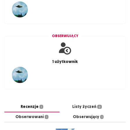
OBSERWUJĄCY
1 użytkownik
Recenzje
Listy życzeń
1
0
Obserwowani
Obserwujący
1
1