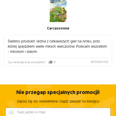
Carcassonne
Świetny produkt! Jedna z ciekawszych gier na rynku, przy
której spędziłem wiele miłych wieczorów. Polecam wszystkim
- młodym i starym.
18.07.2014 11:03
Czy recenzja była przydatna?
7
Nie przegap specjalnych promocji!
Zapisz się do newslettera i bądź zawsze na bieżąco
Twój adres e-mail