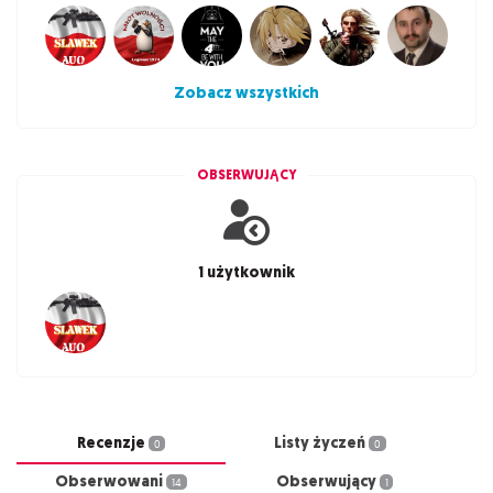
Zobacz wszystkich
OBSERWUJĄCY
1 użytkownik
Recenzje
Listy życzeń
0
0
Obserwowani
Obserwujący
14
1