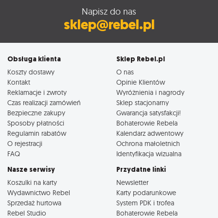
Napisz do nas
sklep@rebel.pl
Obsługa klienta
Sklep Rebel.pl
Koszty dostawy
O nas
Kontakt
Opinie Klientów
Reklamacje i zwroty
Wyróżnienia i nagrody
Czas realizacji zamówień
Sklep stacjonarny
Bezpieczne zakupy
Gwarancja satysfakcji!
Sposoby płatności
Bohaterowie Rebela
Regulamin rabatów
Kalendarz adwentowy
O rejestracji
Ochrona małoletnich
FAQ
Identyfikacja wizualna
Nasze serwisy
Przydatne linki
Koszulki na karty
Newsletter
Wydawnictwo Rebel
Karty podarunkowe
Sprzedaż hurtowa
System PDK i trofea
Rebel Studio
Bohaterowie Rebela