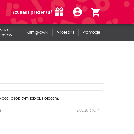
Szukasz prezentu?
siążki i
Łamigłówki
Akcesoria
Promocje
omiksy
ięcej osób tym lepiej. Polecam.
12.08.2013 10:14
1