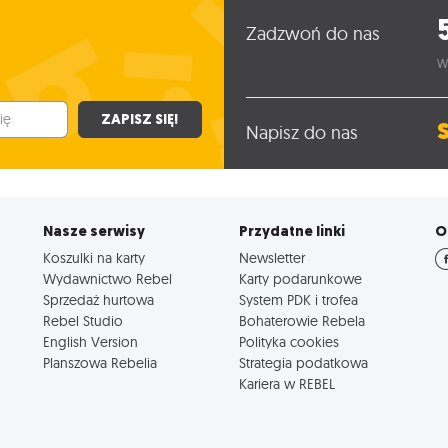
Zadzwoń do nas
W
ZAPISZ SIĘ!
Napisz do nas
Nasze serwisy
Przydatne linki
O
Koszulki na karty
Newsletter
Wydawnictwo Rebel
Karty podarunkowe
Sprzedaż hurtowa
System PDK i trofea
Rebel Studio
Bohaterowie Rebela
English Version
Polityka cookies
Planszowa Rebelia
Strategia podatkowa
Kariera w REBEL