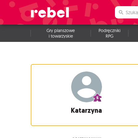
Gry planszowe
Podręczniki
i towarzyskie
RPG
Katarzyna