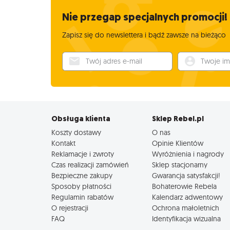
Nie przegap specjalnych promocji!
Zapisz się do newslettera i bądź zawsze na bieżąco
Twój adres e-mail
Twoje imię
Obsługa klienta
Sklep Rebel.pl
Koszty dostawy
O nas
Kontakt
Opinie Klientów
Reklamacje i zwroty
Wyróżnienia i nagrody
Czas realizacji zamówień
Sklep stacjonarny
Bezpieczne zakupy
Gwarancja satysfakcji!
Sposoby płatności
Bohaterowie Rebela
Regulamin rabatów
Kalendarz adwentowy
O rejestracji
Ochrona małoletnich
FAQ
Identyfikacja wizualna