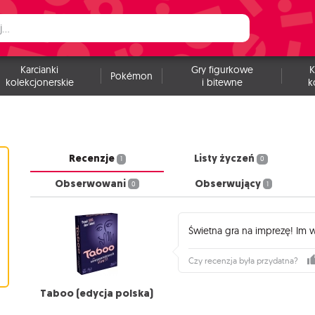
Karcianki
Gry figurkowe
K
Pokémon
kolekcjonerskie
i bitewne
k
Recenzje
Listy życzeń
1
0
Obserwowani
Obserwujący
0
1
Świetna gra na imprezę! Im w
Czy recenzja była przydatna?
Taboo (edycja polska)