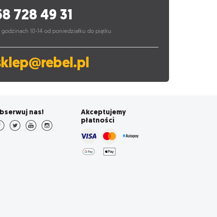
58 728 49 31
 godzinach 10-14 od poniedziałku do piątku
sklep@rebel.pl
bserwuj nas!
Akceptujemy
płatności