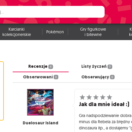
Karcianki
Gry figurkowe
K
Pokémon
kolekcjonerskie
i bitewne
k
Recenzje
Listy życzeń
4
0
Obserwowani
Obserwujący
0
0
Jak dla mnie ideał :)
Gra nadspodziewanie dobra 
minus dla Rebela za błędny 
Duelosaur Island
dinozaura itp., a dostajemy "