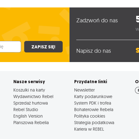
Zadzwoń do nas
W
ZAPISZ SIĘ!
Napisz do nas
Nasze serwisy
Przydatne linki
O
Koszulki na karty
Newsletter
Wydawnictwo Rebel
Karty podarunkowe
Sprzedaż hurtowa
System PDK i trofea
Rebel Studio
Bohaterowie Rebela
English Version
Polityka cookies
Planszowa Rebelia
Strategia podatkowa
Kariera w REBEL