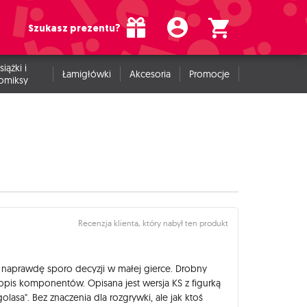
Szukasz prezentu?
siążki i
Łamigłówki
Akcesoria
Promocje
omiksy
Recenzja klienta, który nabył ten produkt
naprawdę sporo decyzji w małej gierce. Drobny
opis komponentów. Opisana jest wersja KS z figurką
golasa". Bez znaczenia dla rozgrywki, ale jak ktoś