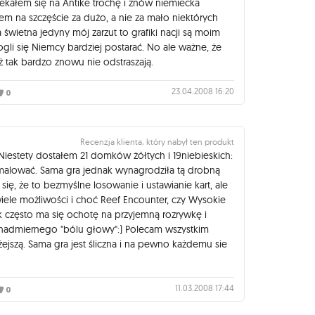
kałem się na Antike trochę i znów niemiecka
m na szczęście za dużo, a nie za mało niektórych
wietna jedyny mój zarzut to grafiki nacji są moim
gli się Niemcy bardziej postarać. No ale ważne, że
aż tak bardzo znowu nie odstraszają.
23.04.2008 16:20
0
Recenzja klienta, który nabył ten produkt
)Niestety dostałem 21 domków żółtych i 19niebieskich:
emalować. Sama gra jednak wynagrodziła tą drobną
się, że to bezmyślne losowanie i ustawianie kart, ale
wiele możliwości i choć Reef Encounter, czy Wysokie
ak często ma się ochotę na przyjemną rozrywkę i
 nadmiernego "bólu głowy":) Polecam wszystkim
żejszą. Sama gra jest śliczna i na pewno każdemu sie
11.03.2008 17:44
0