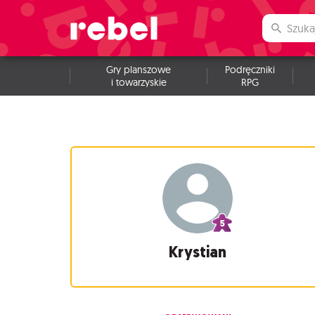
Gry planszowe
Podręczniki
i towarzyskie
RPG
Krystian