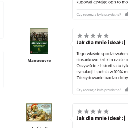
kupował czytając opis to m
Czy recenzja była przydatna?
Jak dla mnie ideał :)
Tego właśnie spodziewałem s
stosunkowo krótkim czasie o
Manoeuvre
Oczywiście z historii są tu ty
symulacji i spełnia w 100% m
Zdecydowanie bardzo doby
Czy recenzja była przydatna?
Jak dla mnie ideał :)