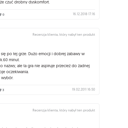
oże czuć drobny dyskomfort.
16.12.2018 17:16
0
Recenzja klienta, który nabył ten produkt
ię po tej grze. Dużo emocji i dobrej zabawy w
k.60 minut.
lko nazwy, ale ta gra nie aspiruje przecież do żadnej
oje oczekiwania.
 wybór.
19.02.2011 16:50
3
Recenzja klienta, który nabył ten produkt