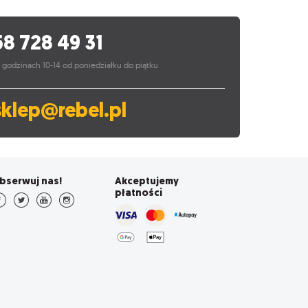
58 728 49 31
 godzinach 10-14 od poniedziałku do piątku
sklep@rebel.pl
bserwuj nas!
Akceptujemy
płatności