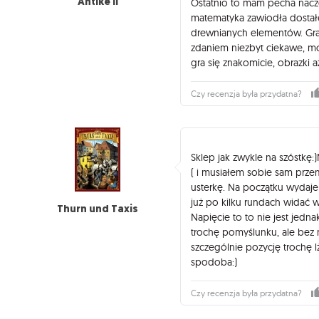
Antike II
Ostatnio to mam pecha nacze
matematyka zawiodła dostałe
drewnianych elementów. Gra ś
zdaniem niezbyt ciekawe, mo
gra się znakomicie, obrazki 
Czy recenzja była przydatna?
Sklep jak zwykle na szóstkę:
( i musiałem sobie sam prz
usterkę. Na początku wydaje 
już po kilku rundach widać 
Thurn und Taxis
Napięcie to to nie jest jedn
trochę pomyślunku, ale bez
szczególnie pozycję trochę l
spodoba:)
Czy recenzja była przydatna?