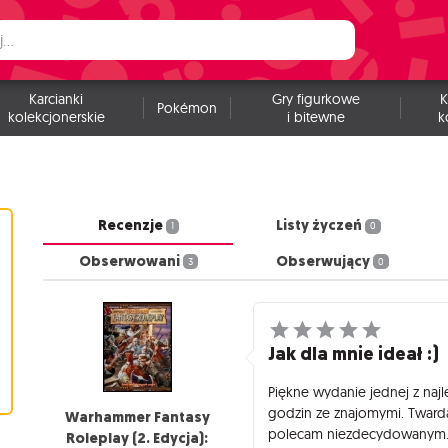
Karcianki
Gry figurkowe
K
Pokémon
kolekcjonerskie
i bitewne
k
Recenzje
Listy życzeń
1
0
Obserwowani
Obserwujący
3
0
Jak dla mnie ideał :)
Piękne wydanie jednej z najl
godzin ze znajomymi. Twarda
Warhammer Fantasy
polecam niezdecydowanym
Roleplay (2. Edycja):