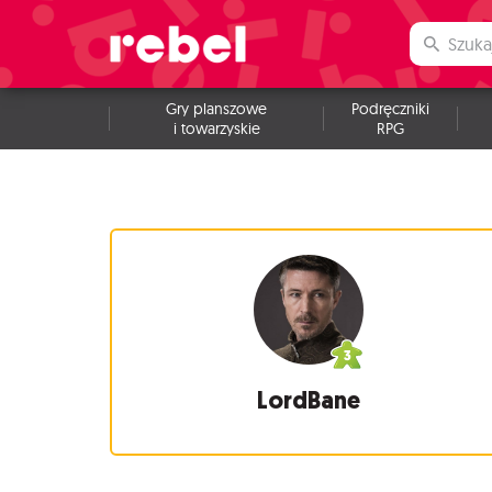
Gry planszowe
Podręczniki
i towarzyskie
RPG
LordBane