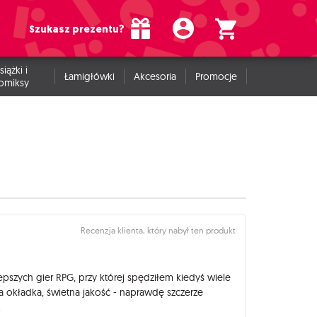
Szukasz prezentu?
siążki i
Łamigłówki
Akcesoria
Promocje
omiksy
Recenzja klienta, który nabył ten produkt
epszych gier RPG, przy której spędziłem kiedyś wiele
 okładka, świetna jakość - naprawdę szczerze
.