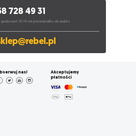
58 728 49 31
 godzinach 10-14 od poniedziałku do piątku
sklep@rebel.pl
bserwuj nas!
Akceptujemy
płatności