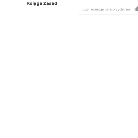
Księga Zasad
Czy recenzja była przydatna?