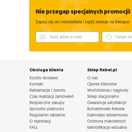
Nie przegap specjalnych promocji!
Zapisz się do newslettera i bądź zawsze na bieżąco
Twój adres e-mail
Twoje imię
Obsługa klienta
Sklep Rebel.pl
Koszty dostawy
O nas
Kontakt
Opinie Klientów
Reklamacje i zwroty
Wyróżnienia i nagrody
Czas realizacji zamówień
Sklep stacjonarny
Bezpieczne zakupy
Gwarancja satysfakcji!
Sposoby płatności
Bohaterowie Rebela
Regulamin rabatów
Kalendarz adwentowy
O rejestracji
Ochrona małoletnich
FAQ
Identyfikacja wizualna