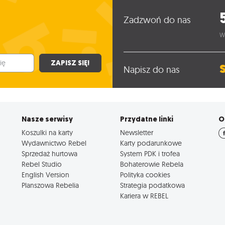
Zadzwoń do nas
W
ZAPISZ SIĘ!
Napisz do nas
Nasze serwisy
Przydatne linki
O
Koszulki na karty
Newsletter
Wydawnictwo Rebel
Karty podarunkowe
Sprzedaż hurtowa
System PDK i trofea
Rebel Studio
Bohaterowie Rebela
English Version
Polityka cookies
Planszowa Rebelia
Strategia podatkowa
Kariera w REBEL