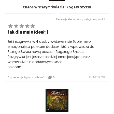
Chaos w Starym Świecie: Rogaty Szczur
Recenzja klienta, który nabył ten produkt
Jak dla mnie ideał :)
Jeśli rozgrywka w 4 osoby wydawała się Tobie mało
emocjonująca polecam dodatek, który wprowadza do
Starego Świata nową postać - Rogatego Szczura.
Rozgrywka jest jeszcze bardziej emocjonująca przez
wprowadzenie dodatowych zasad.
Polecam.
10.06.2012 21:10
Czy recenzja była przydatna?
0