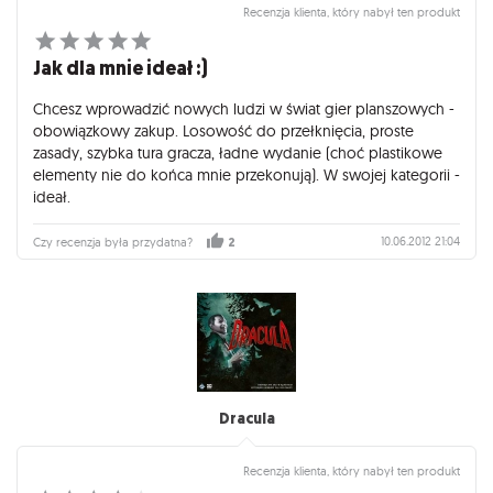
Recenzja klienta, który nabył ten produkt
Jak dla mnie ideał :)
Chcesz wprowadzić nowych ludzi w świat gier planszowych -
obowiązkowy zakup. Losowość do przełknięcia, proste
zasady, szybka tura gracza, ładne wydanie (choć plastikowe
elementy nie do końca mnie przekonują). W swojej kategorii -
ideał.
10.06.2012 21:04
Czy recenzja była przydatna?
2
Dracula
Recenzja klienta, który nabył ten produkt