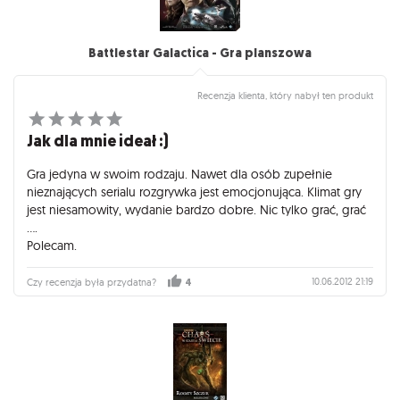
Battlestar Galactica - Gra planszowa
Recenzja klienta, który nabył ten produkt
Jak dla mnie ideał :)
Gra jedyna w swoim rodzaju. Nawet dla osób zupełnie
nieznających serialu rozgrywka jest emocjonująca. Klimat gry
jest niesamowity, wydanie bardzo dobre. Nic tylko grać, grać
....
Polecam.
10.06.2012 21:19
Czy recenzja była przydatna?
4