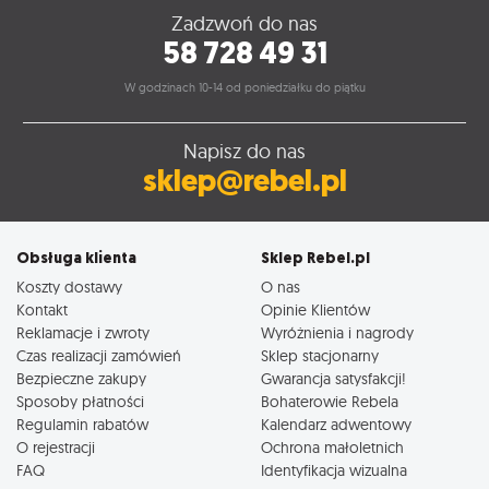
Zadzwoń do nas
58 728 49 31
W godzinach 10-14 od poniedziałku do piątku
Napisz do nas
sklep@rebel.pl
Obsługa klienta
Sklep Rebel.pl
Koszty dostawy
O nas
Kontakt
Opinie Klientów
Reklamacje i zwroty
Wyróżnienia i nagrody
Czas realizacji zamówień
Sklep stacjonarny
Bezpieczne zakupy
Gwarancja satysfakcji!
Sposoby płatności
Bohaterowie Rebela
Regulamin rabatów
Kalendarz adwentowy
O rejestracji
Ochrona małoletnich
FAQ
Identyfikacja wizualna