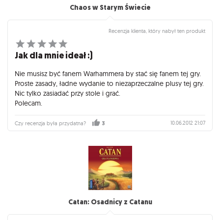
Chaos w Starym Świecie
Recenzja klienta, który nabył ten produkt
Jak dla mnie ideał :)
Nie musisz być fanem Warhammera by stać się fanem tej gry.
Proste zasady, ładne wydanie to niezaprzeczalne plusy tej gry.
Nic tylko zasiadać przy stole i grać.
Polecam.
10.06.2012 21:07
Czy recenzja była przydatna?
3
Catan: Osadnicy z Catanu