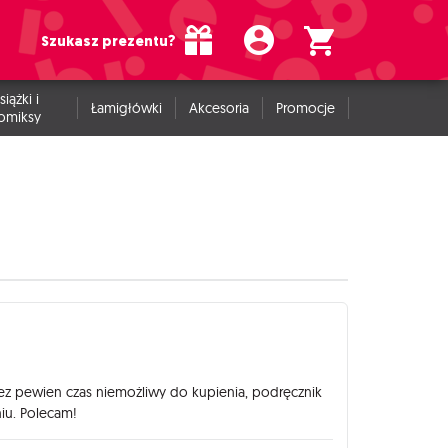
Szukasz prezentu?
siążki i
Łamigłówki
Akcesoria
Promocje
omiksy
ez pewien czas niemożliwy do kupienia, podręcznik
iu. Polecam!