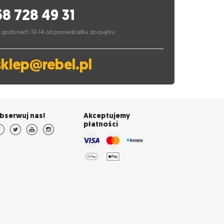
58 728 49 31
 godzinach 10-14 od poniedziałku do piątku
sklep@rebel.pl
bserwuj nas!
Akceptujemy
płatności