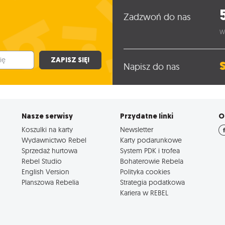
Zadzwoń do nas
W
ZAPISZ SIĘ!
Napisz do nas
Nasze serwisy
Przydatne linki
O
Koszulki na karty
Newsletter
Wydawnictwo Rebel
Karty podarunkowe
Sprzedaż hurtowa
System PDK i trofea
Rebel Studio
Bohaterowie Rebela
English Version
Polityka cookies
Planszowa Rebelia
Strategia podatkowa
Kariera w REBEL