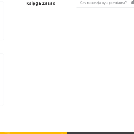
Księga Zasad
Czy recenzja była przydatna?