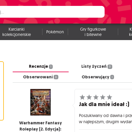
Karcianki
Gry figurkowe
K
Pokémon
kolekcjonerskie
i bitewne
k
Recenzje
Listy życzeń
1
0
Obserwowani
Obserwujący
0
1
Jak dla mnie ideał :)
Poszukiwany od dawna i prz
w najlepszym, drugim wydan
Warhammer Fantasy
Roleplay (2. Edycja):