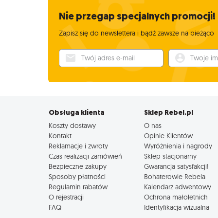
Nie przegap specjalnych promocji!
Zapisz się do newslettera i bądź zawsze na bieżąco
Twój adres e-mail
Twoje imię
Obsługa klienta
Sklep Rebel.pl
Koszty dostawy
O nas
Kontakt
Opinie Klientów
Reklamacje i zwroty
Wyróżnienia i nagrody
Czas realizacji zamówień
Sklep stacjonarny
Bezpieczne zakupy
Gwarancja satysfakcji!
Sposoby płatności
Bohaterowie Rebela
Regulamin rabatów
Kalendarz adwentowy
O rejestracji
Ochrona małoletnich
FAQ
Identyfikacja wizualna