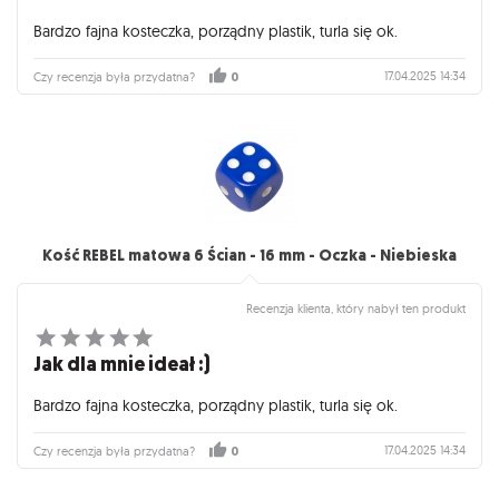
Bardzo fajna kosteczka, porządny plastik, turla się ok.
17.04.2025 14:34
Czy recenzja była przydatna?
0
Kość REBEL matowa 6 Ścian - 16 mm - Oczka - Niebieska
Recenzja klienta, który nabył ten produkt
Jak dla mnie ideał :)
Bardzo fajna kosteczka, porządny plastik, turla się ok.
17.04.2025 14:34
Czy recenzja była przydatna?
0