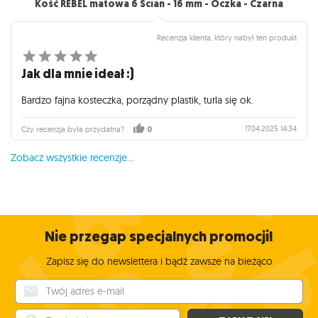
Kość REBEL matowa 6 Ścian - 16 mm - Oczka - Czarna
Recenzja klienta, który nabył ten produkt
Jak dla mnie ideał :)
Bardzo fajna kosteczka, porządny plastik, turla się ok.
17.04.2025 14:34
Czy recenzja była przydatna?
0
Zobacz wszystkie recenzje...
Nie przegap specjalnych promocji!
Zapisz się do newslettera i bądź zawsze na bieżąco
Twój adres e-mail
Twoje imię