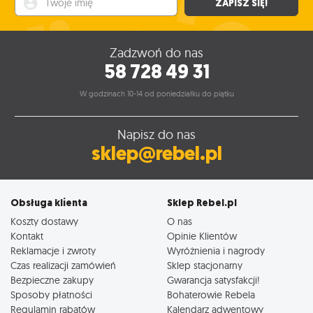
ZAPISZ SIĘ!
Zadzwoń do nas
58 728 49 31
W godzinach 10-14 od poniedziałku do piątku
Napisz do nas
sklep@rebel.pl
Obsługa klienta
Sklep Rebel.pl
Koszty dostawy
O nas
Kontakt
Opinie Klientów
Reklamacje i zwroty
Wyróżnienia i nagrody
Czas realizacji zamówień
Sklep stacjonarny
Bezpieczne zakupy
Gwarancja satysfakcji!
Sposoby płatności
Bohaterowie Rebela
Regulamin rabatów
Kalendarz adwentowy