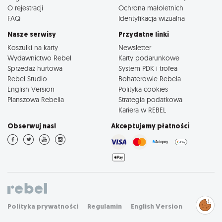
O rejestracji
Ochrona małoletnich
FAQ
Identyfikacja wizualna
Nasze serwisy
Przydatne linki
Koszulki na karty
Newsletter
Wydawnictwo Rebel
Karty podarunkowe
Sprzedaż hurtowa
System PDK i trofea
Rebel Studio
Bohaterowie Rebela
English Version
Polityka cookies
Planszowa Rebelia
Strategia podatkowa
Kariera w REBEL
Obserwuj nas!
Akceptujemy płatności
Zarządzaj
Polityka prywatności
Regulamin
English Version
preferencjami
cookies