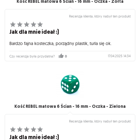
Kość REBEL matowa 6 Ścian - 16 mm - Oczka - Żółta
Recenzja klienta, który nabył ten produkt
Jak dla mnie ideał :)
Bardzo fajna kosteczka, porządny plastik, turla się ok.
17.04.2025 14:34
Czy recenzja była przydatna?
0
Kość REBEL matowa 6 Ścian - 16 mm - Oczka - Zielona
Recenzja klienta, który nabył ten produkt
Jak dla mnie ideał :)