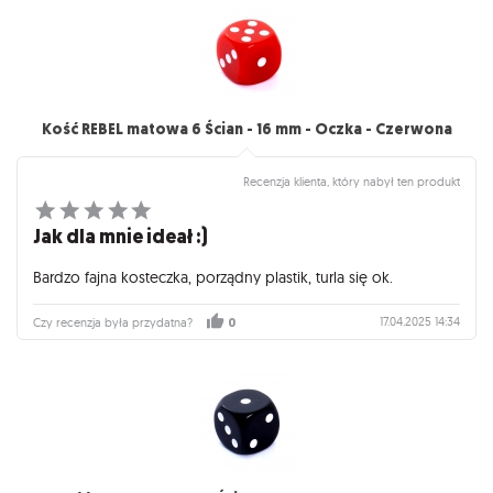
Kość REBEL matowa 6 Ścian - 16 mm - Oczka - Czerwona
Recenzja klienta, który nabył ten produkt
Jak dla mnie ideał :)
Bardzo fajna kosteczka, porządny plastik, turla się ok.
17.04.2025 14:34
Czy recenzja była przydatna?
0