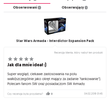
Obserwowani
Obserwujący
1
1
Star Wars Armada - Interdictor Expansion Pack
Recenzja klienta, który nabył ten produkt
Jak dla mnie ideał :)
Super wygląd, ciekawe zastosowania na polu
walki(szczególnie jako okręt mający za zadanie "tankowanie").
Polecam fanom SW oraz posiadaczom SW Armady.
04.02.2018 01:45
Czy recenzja była przydatna?
0