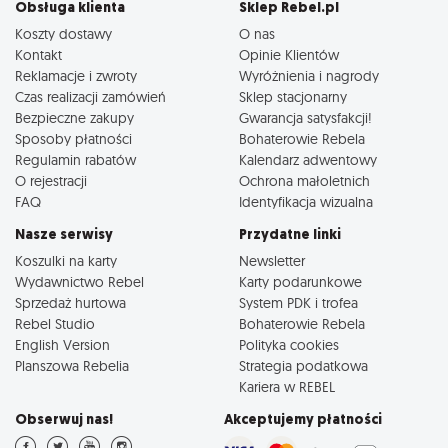
Obsługa klienta
Sklep Rebel.pl
Koszty dostawy
O nas
Kontakt
Opinie Klientów
Reklamacje i zwroty
Wyróżnienia i nagrody
Czas realizacji zamówień
Sklep stacjonarny
Bezpieczne zakupy
Gwarancja satysfakcji!
Sposoby płatności
Bohaterowie Rebela
Regulamin rabatów
Kalendarz adwentowy
O rejestracji
Ochrona małoletnich
FAQ
Identyfikacja wizualna
Nasze serwisy
Przydatne linki
Koszulki na karty
Newsletter
Wydawnictwo Rebel
Karty podarunkowe
Sprzedaż hurtowa
System PDK i trofea
Rebel Studio
Bohaterowie Rebela
English Version
Polityka cookies
Planszowa Rebelia
Strategia podatkowa
Kariera w REBEL
Obserwuj nas!
Akceptujemy płatności