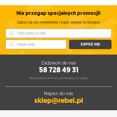
Nie przegap specjalnych promocji!
Zapisz się do newslettera i bądź zawsze na bieżąco
Twój adres e-mail
Twoje imię
ZAPISZ SIĘ!
Zadzwoń do nas
58 728 49 31
W godzinach 10-14 od poniedziałku do piątku
Napisz do nas
sklep@rebel.pl