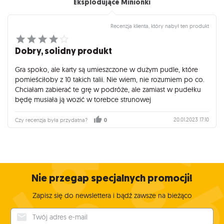
Eksplodujące Minionki
Recenzja klienta, który nabył ten produkt
Dobry, solidny produkt
Gra spoko, ale karty są umieszczone w dużym pudle, które
pomieściłoby z 10 takich talii. Nie wiem, nie rozumiem po co.
Chciałam zabierać te grę w podróże, ale zamiast w pudełku
będę musiała ją wozić w torebce strunowej
20.01.2023 17:10
Czy recenzja była przydatna?
0
Nie przegap specjalnych promocji!
Zapisz się do newslettera i bądź zawsze na bieżąco
Twój adres e-mail