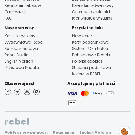
Regulamin rabatów
Kalendarz adwentowy
O rejestracji
Ochrona małoletnich
FAQ
Identyfikacja wizualna
Nasze serwisy
Przydatne linki
Koszulki na karty
Newsletter
Wydawnictwo Rebel
Karty podarunkowe
Sprzedaż hurtowa
System PDK i trofea
Rebel Studio
Bohaterowie Rebela
English Version
Polityka cookies
Planszowa Rebelia
Strategia podatkowa
Kariera w REBEL
Obserwuj nas!
Akceptujemy płatności
Zarządzaj
Polityka prywatności
Regulamin
English Version
preferencjami
cookies