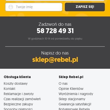
Twoje imię
ZAPISZ SIĘ!
Zadzwoń do nas
58 728 49 31
W godzinach 10-14 od poniedziałku do piątku
Napisz do nas
sklep@rebel.pl
Obsługa klienta
Sklep Rebel.pl
Koszty dostawy
O nas
Kontakt
Opinie Klientów
Reklamacje i zwroty
Wyróżnienia i nagrody
Czas realizacji zamówień
Sklep stacjonarny
Bezpieczne zakupy
Gwarancja satysfakcji!
Sposoby płatności
Bohaterowie Rebela