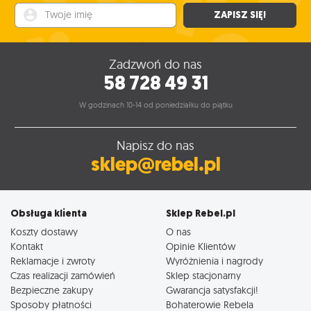
Twoje imię
ZAPISZ SIĘ!
Zadzwoń do nas
58 728 49 31
W godzinach 10-14 od poniedziałku do piątku
Napisz do nas
sklep@rebel.pl
Obsługa klienta
Sklep Rebel.pl
Koszty dostawy
O nas
Kontakt
Opinie Klientów
Reklamacje i zwroty
Wyróżnienia i nagrody
Czas realizacji zamówień
Sklep stacjonarny
Bezpieczne zakupy
Gwarancja satysfakcji!
Sposoby płatności
Bohaterowie Rebela