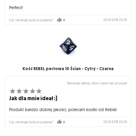
Perfect!
20.03.2018 20:29
Czy recenzja była przydatna?
0
Kość REBEL perłowa 10 Ścian - Cyfry - Czarna
Recenzja klienta, który nabył ten produkt
Jak dla mnie ideał :)
Produkt bardzo dobrej jakości, polecam kostki od Rebla!
20.03.2018 20:29
Czy recenzja była przydatna?
0