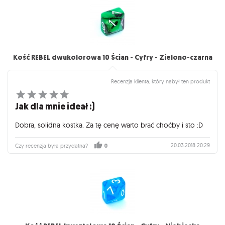
Kość REBEL dwukolorowa 10 Ścian - Cyfry - Zielono-czarna
Recenzja klienta, który nabył ten produkt
Jak dla mnie ideał :)
Dobra, solidna kostka. Za tę cenę warto brać choćby i sto :D
20.03.2018 20:29
Czy recenzja była przydatna?
0