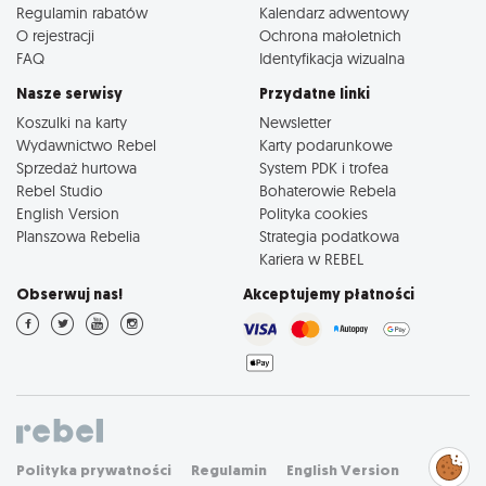
Regulamin rabatów
Kalendarz adwentowy
O rejestracji
Ochrona małoletnich
FAQ
Identyfikacja wizualna
Nasze serwisy
Przydatne linki
Koszulki na karty
Newsletter
Wydawnictwo Rebel
Karty podarunkowe
Sprzedaż hurtowa
System PDK i trofea
Rebel Studio
Bohaterowie Rebela
English Version
Polityka cookies
Planszowa Rebelia
Strategia podatkowa
Kariera w REBEL
Obserwuj nas!
Akceptujemy płatności
Zarządzaj
Polityka prywatności
Regulamin
English Version
preferencjami
cookies