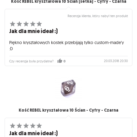
Kość REBEL kryształowa 10 Ścian (setka) - Cyfry - Czarna
Recenzja klienta, który nabył ten produkt
Jak dla mnie ideał :)
Piękno kryształowych kostek przebijają tylko custom-made'y
:D
20.03.2018 20:30
Czy recenzja była przydatna?
0
Kość REBEL kryształowa 10 Ścian - Cyfry - Czarna
Jak dla mnie ideał :)