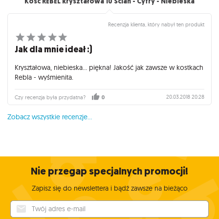
Kość REBEL kryształowa 10 Ścian - Cyfry - Niebieska
Recenzja klienta, który nabył ten produkt
Jak dla mnie ideał :)
Kryształowa, niebieska... piękna! Jakość jak zawsze w kostkach
Rebla - wyśmienita.
20.03.2018 20:28
Czy recenzja była przydatna?
0
Zobacz wszystkie recenzje...
Nie przegap specjalnych promocji!
Zapisz się do newslettera i bądź zawsze na bieżąco
Twój adres e-mail