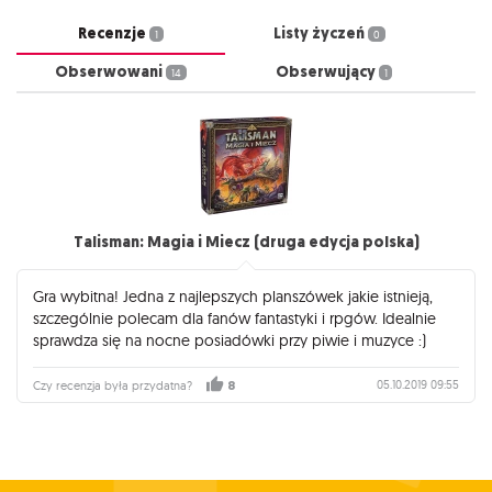
Recenzje
Listy życzeń
1
0
Obserwowani
Obserwujący
14
1
Talisman: Magia i Miecz (druga edycja polska)
Gra wybitna! Jedna z najlepszych planszówek jakie istnieją,
szczególnie polecam dla fanów fantastyki i rpgów. Idealnie
sprawdza się na nocne posiadówki przy piwie i muzyce :)
05.10.2019 09:55
Czy recenzja była przydatna?
8