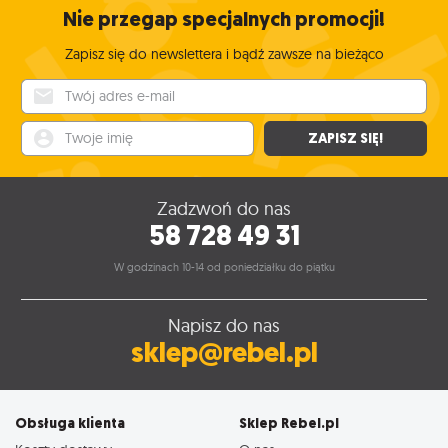
Nie przegap specjalnych promocji!
Zapisz się do newslettera i bądź zawsze na bieżąco
Twój adres e-mail
Twoje imię
ZAPISZ SIĘ!
Zadzwoń do nas
58 728 49 31
W godzinach 10-14 od poniedziałku do piątku
Napisz do nas
sklep@rebel.pl
Obsługa klienta
Sklep Rebel.pl