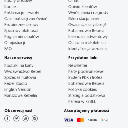
Koszty dostawy
O nas
Kontakt
Opinie Klientów
Reklamacje i zwroty
Wyróżnienia i nagrody
Czas realizacji zamówień
Sklep stacjonarny
Bezpieczne zakupy
Gwarancja satysfakcji!
Sposoby płatności
Bohaterowie Rebela
Regulamin rabatów
Kalendarz adwentowy
O rejestracji
Ochrona małoletnich
FAQ
Identyfikacja wizualna
Nasze serwisy
Przydatne linki
Koszulki na karty
Newsletter
Wydawnictwo Rebel
Karty podarunkowe
Sprzedaż hurtowa
System PDK i trofea
Rebel Studio
Bohaterowie Rebela
English Version
Polityka cookies
Planszowa Rebelia
Strategia podatkowa
Kariera w REBEL
Obserwuj nas!
Akceptujemy płatności