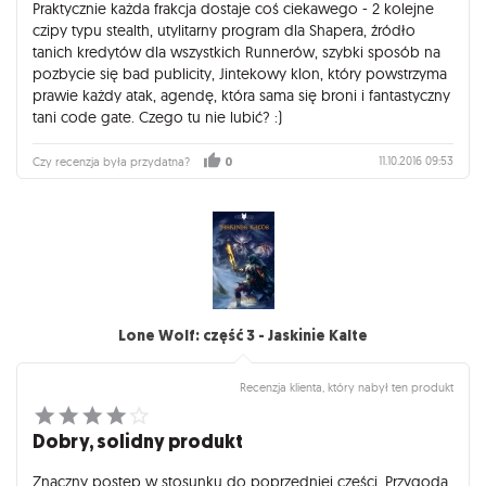
Praktycznie każda frakcja dostaje coś ciekawego - 2 kolejne
czipy typu stealth, utylitarny program dla Shapera, źródło
tanich kredytów dla wszystkich Runnerów, szybki sposób na
pozbycie się bad publicity, Jintekowy klon, który powstrzyma
prawie każdy atak, agendę, która sama się broni i fantastyczny
tani code gate. Czego tu nie lubić? :)
11.10.2016 09:53
Czy recenzja była przydatna?
0
Lone Wolf: część 3 - Jaskinie Kalte
Recenzja klienta, który nabył ten produkt
Dobry, solidny produkt
Znaczny postęp w stosunku do poprzedniej części. Przygoda