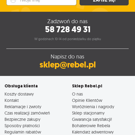
ZAPISZ SIĘ!
Zadzwoń do nas
58 728 49 31
W godzinach 10-14 od poniedziałku do piątku
Napisz do nas
sklep@rebel.pl
Obsługa klienta
Sklep Rebel.pl
Koszty dostawy
O nas
Kontakt
Opinie Klientów
Reklamacje i zwroty
Wyróżnienia i nagrody
Czas realizacji zamówień
Sklep stacjonarny
Bezpieczne zakupy
Gwarancja satysfakcji!
Sposoby płatności
Bohaterowie Rebela
Regulamin rabatów
Kalendarz adwentowy