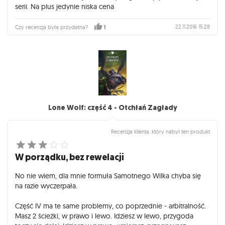
serii. Na plus jedynie niska cena
22.11.2016 15:28
Czy recenzja była przydatna?
1
Lone Wolf: część 4 - Otchłań Zagłady
Recenzja klienta, który nabył ten produkt
W porządku, bez rewelacji
No nie wiem, dla mnie formuła Samotnego Wilka chyba się
na razie wyczerpała.
Część IV ma te same problemy, co poprzednie - arbitralność.
Masz 2 ścieżki, w prawo i lewo. Idziesz w lewo, przygoda