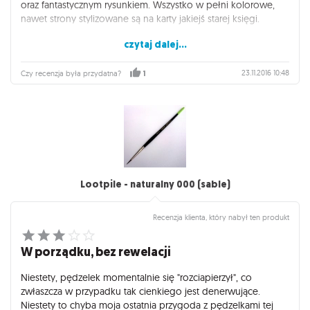
oraz fantastycznym rysunkiem. Wszystko w pełni kolorowe,
nawet strony stylizowane są na karty jakiejś starej księgi.
czytaj dalej...
jedyne do czego można się przyczepić to pewne nieścisłości
i sprzeczności w opisach, ale badanie ponadnaturalnych
stworów to nie nauka ścisła. ;) Poza tym brakuje może tylko
23.11.2016 10:48
Czy recenzja była przydatna?
1
niektórych, wydawałoby się oczywistych opisów (nie ma np.
opisu samego Cthulhu, choć niektórzy inni przedwieczni są
opisani).
Lootpile - naturalny 000 (sable)
Recenzja klienta, który nabył ten produkt
W porządku, bez rewelacji
Niestety, pędzelek momentalnie się "rozciapierzył", co
zwłaszcza w przypadku tak cienkiego jest denerwujące.
Niestety to chyba moja ostatnia przygoda z pędzelkami tej