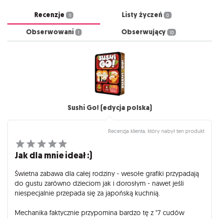
Recenzje
Listy życzeń
11
0
Obserwowani
Obserwujący
1
10
Sushi Go! (edycja polska)
Recenzja klienta, który nabył ten produkt
Jak dla mnie ideał :)
Świetna zabawa dla całej rodziny - wesołe grafiki przypadają
do gustu zarówno dzieciom jak i dorosłym - nawet jeśli
niespecjalnie przepada się za japońską kuchnią.
Mechanika faktycznie przypomina bardzo tę z "7 cudów