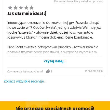
Recenzja klienta, który nabył ten produkt
trzeba się babrać z dziesiątką woreczków strunowych i szukać
konkretnych żetonów, które w tej grze są w ciągłym obiegu.
Jak dla mnie ideał :)
Szczerze polecam!
Interesujące rozszerzenie do znakomitej gry. Pozwala tchnąć
nowe życie w "7 Cudów Świata", jeśli gra zdążyła Wam się już
trochę "przejeść" - głównie dzięki dużej ilosci wariantów
rozgrywki, z których można dobierać rózne kombinacje.
Producent świetnie przygotował pudelko - rozmiar idealnie
pozwala trzymać obok podstawki, a wygodna wypraska w
środku na elementy gry ułatwia ich uporządkowanie - chociaż
czytaj dalej...
i tak warto żetony trzymać w woreczkach strunowych - i
wybierać te, które chcemy danego dnia użyć. Warto rozważyć
też zakup drewnianego insertu do "7 Cudów Świata", ktory
13.06.2019 09:16
Czy recenzja była przydatna?
2
pozwala te elementy jeszcze lepiej zorganizować - aczkolwiek
Zobacz wszystkie recenzje...
jak pisałem w jego recenzji, nie ma sensu w sam insert
inwestować jeśli mamy tylko podstawkę i Babel - bo
istniejące pudełka się całkiem dobrze sprawdzają.
Kafelki wieży mogą nieźle namieszać w rozgrywce - musimy
być świadomi tego, że w każdej chwili inny gracz może
Nie przegap specjalnych promocji!