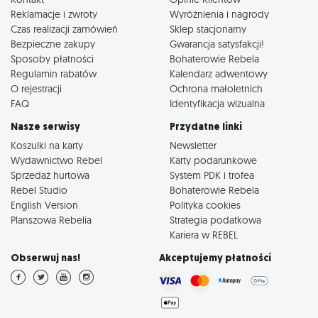
Reklamacje i zwroty
Wyróżnienia i nagrody
Czas realizacji zamówień
Sklep stacjonarny
Bezpieczne zakupy
Gwarancja satysfakcji!
Sposoby płatności
Bohaterowie Rebela
Regulamin rabatów
Kalendarz adwentowy
O rejestracji
Ochrona małoletnich
FAQ
Identyfikacja wizualna
Nasze serwisy
Przydatne linki
Koszulki na karty
Newsletter
Wydawnictwo Rebel
Karty podarunkowe
Sprzedaż hurtowa
System PDK i trofea
Rebel Studio
Bohaterowie Rebela
English Version
Polityka cookies
Planszowa Rebelia
Strategia podatkowa
Kariera w REBEL
Obserwuj nas!
Akceptujemy płatności