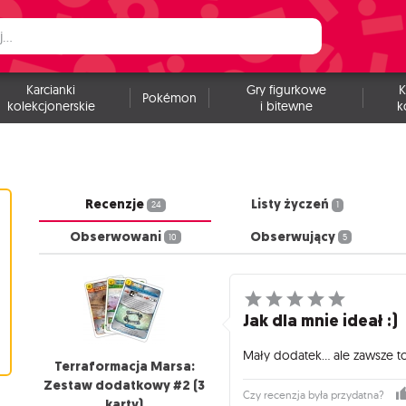
Karcianki
Gry figurkowe
K
Pokémon
kolekcjonerskie
i bitewne
k
Recenzje
Listy życzeń
24
1
Obserwowani
Obserwujący
10
5
Jak dla mnie ideał :)
Mały dodatek... ale zawsze to
Terraformacja Marsa:
Zestaw dodatkowy #2 (3
Czy recenzja była przydatna?
karty)