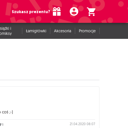
Szukasz prezentu?
siążki i
Łamigłówki
Akcesoria
Promocje
omiksy
 coś ;-)
21.04.2020 08:07
1