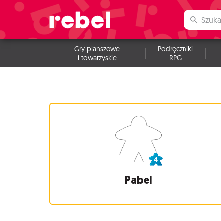
Gry planszowe
Podręczniki
i towarzyskie
RPG
Pabel