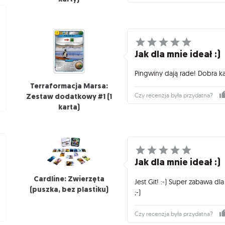
Jak dla mnie ideał :)
Pingwiny dają rade! Dobra kar
Terraformacja Marsa:
Zestaw dodatkowy #1 (1
Czy recenzja była przydatna?
karta)
Jak dla mnie ideał :)
Cardline: Zwierzęta
Jest Git! :-) Super zabawa dl
(puszka, bez plastiku)
;-)
Czy recenzja była przydatna?