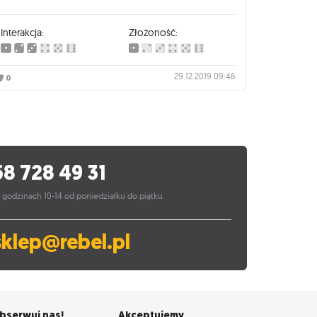
Interakcja:
Złożoność:
29.12.2019 09:46
0
58 728 49 31
 godzinach 10-14 od poniedziałku do piątku
sklep@rebel.pl
bserwuj nas!
Akceptujemy