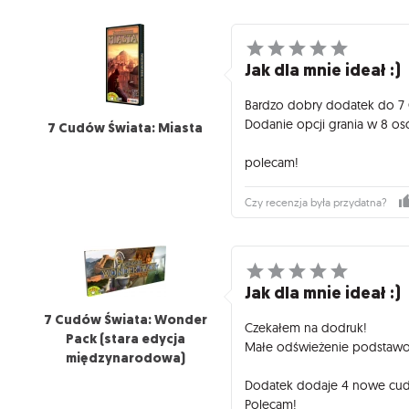
Jak dla mnie ideał :)
Bardzo dobry dodatek do 7
Dodanie opcji grania w 8 os
7 Cudów Świata: Miasta
polecam!
Czy recenzja była przydatna?
Jak dla mnie ideał :)
7 Cudów Świata: Wonder
Czekałem na dodruk!
Pack (stara edycja
Małe odświeżenie podstawowe
międzynarodowa)
Dodatek dodaje 4 nowe cuda
Polecam!