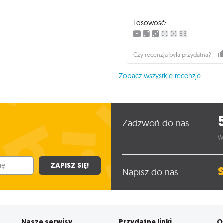
Losowość:
Czy recenzja była przydatna?
Zobacz wszystkie recenzje...
Zadzwoń do nas
W
ZAPISZ SIĘ!
Napisz do nas
Nasze serwisy
Przydatne linki
O