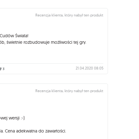
Recenzja klienta, który nabył ten produkt
 Cudów Świata!
ób, świetnie rozbudowuje możliwości tej gry.
21.04.2020 08:05
3
Recenzja klienta, który nabył ten produkt
j wersji :-)
. Cena adekwatna do zawartości.