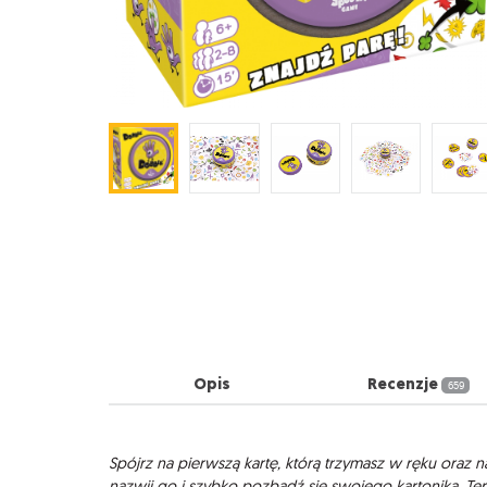
Opis
Recenzje
659
Opis
Spójrz na pierwszą kartę, którą trzymasz w ręku oraz n
nazwij go i szybko pozbądź się swojego kartonika. Ter