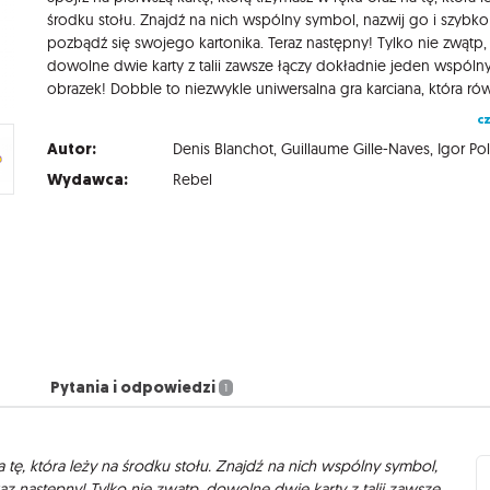
środku stołu. Znajdź na nich wspólny symbol, nazwij go i szybko
pozbądź się swojego kartonika. Teraz następny! Tylko nie zwątp,
dowolne dwie karty z talii zawsze łączy dokładnie jeden wspóln
cz
Autor:
Denis Blanchot
,
Guillaume Gille-Naves
,
Igor Po
Wydawca:
Rebel
Pytania i odpowiedzi
1
a tę, która leży na środku stołu. Znajdź na nich wspólny symbol,
az następny! Tylko nie zwątp, dowolne dwie karty z talii zawsze