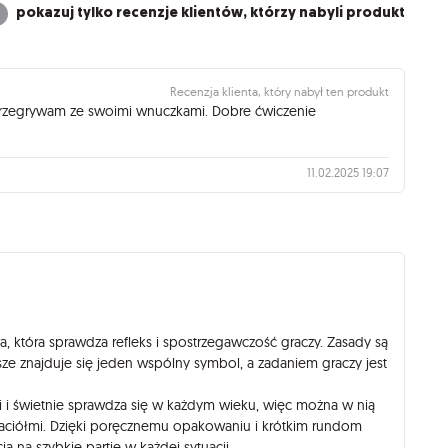
pokazuj tylko recenzje klientów, którzy nabyli produkt
Recenzja klienta, który nabył ten produkt
rzegrywam ze swoimi wnuczkami. Dobre ćwiczenie
11.02.2025 19:07
, która sprawdza refleks i spostrzegawczość graczy. Zasady są
sze znajduje się jeden wspólny symbol, a zadaniem graczy jest
i i świetnie sprawdza się w każdym wieku, więc można w nią
zyjaciółmi. Dzięki poręcznemu opakowaniu i krótkim rundom
ą na szybkie partie w każdej sytuacji.