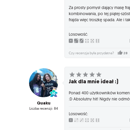
Za prosty pomysł dający masę fraj
kombinowania, po tej piątej-szóst
frajda więc troszkę spada. Ale i t
Losowość:
28
Czy recenzja była przydatna?
Jak dla mnie ideał :)
Ponad 400 użytkowników komentuj
:D Absolutny hit! Nigdy nie od
Quaku
Liczba recenzji: 84
Losowość: