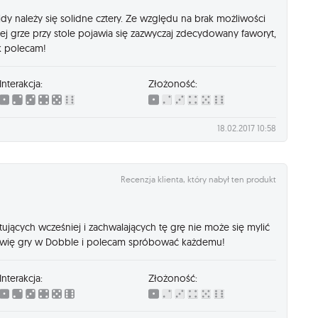
dy należy się solidne cztery. Ze względu na brak możliwości
ej grze przy stole pojawia się zazwyczaj zdecydowany faworyt,
ak polecam!
Interakcja:
Złożoność:
18.02.2017 10:58
Recenzja klienta, który nabył ten produkt
ących wcześniej i zachwalających tę grę nie może się mylić
mówię gry w Dobble i polecam spróbować każdemu!
Interakcja:
Złożoność: