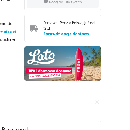
Dodaj do listy życzeń
y
Dostawa (
Poczta Polska
) już od
obrazek! Dobble to niezwykle uniwersalna gra karciana, która równie dobrze sprawdzi się do zabawy z dziećmi, jak i na imprezy dorosłych. Podczas rozgrywek staramy się jak najszybciej znaleźć i nazwać symbol łączący dwie karty, by (w zależności od trybu gry) pozbyć się karty lub ją zdobyć. 55 kolorowych kart jest zamkniętych w solidnej, metalowej puszce, dzięki czemu z łatwością możemy zabrać grę ze sobą z dowolne miejsce, a instrukcja opisuje aż 5 wariantów zabawy, która dzięki temu nigdy się nie nudzi. Dlaczego pokochasz tę grę? Przyjrzyj się obrazkom, znajdź parę, przejdź do kolejnej karty. Wydaje się proste, prawda? Ale pary nie są tak oczywiste: obrazki na kartach są różnej wielkości, odwrócone, a przede wszystkim otoczone zupełnie innymi grafikami, co potrafi zmylić nawet najbardziej spostrzegawczych graczy! Żadna inna gra nie rozrusza towarzystwa tak jak Dobble. Żadna nie jest tak prosta i nie daje tyle zabawy w ciągu tych kilku minut! Rozgrywka jest bardzo szybka, emocjonująca, a przy stole dużo się dzieje, gdy każdy próbuje wyprzedzić innych uczestników w wyścigu do zwycięstwa. Poza tym: Tylko Dobble tłumaczy się w minutę! Gra ukryta jest w solidnej, metalowej puszce, która z powodzeniem wytrzyma transport gdzie tylko zapragniemy. Okrągłe, solidne karty są bardzo wygodne podczas zabawy, nawet dla niewielkich dziecięcych rączek. Opakowania nowych wersji Dobble zostały zaprojektowane tak, by być bardziej eko! Zawierają o 95% mniej plastiku, a papier i tektura wykorzystane do ich produkcji mają certyfikat FSC.
12 zł
.
ytaj dalej
Sprawdź opcje dostawy
louchine
Rozgrywka