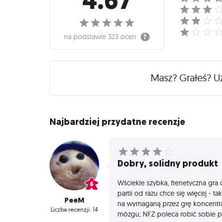
4.67
na podstawie
323 ocen
Masz? Grałeś? 
Najbardziej przydatne recenzje
Dobry, solidny produkt
Wściekle szybka, frenetyczna gra 
partii od razu chce się więcej - ta
PeeM
na wymaganą przez grę koncentra
Liczba recenzji: 14
mózgu; NFZ poleca robić sobie prz