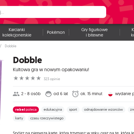
Karcianki
Gry figurkowe
K
Pokémon
kolekcjonerskie
i bitewne
k
Dobble
Dobble
Kultowa gra w nowym opakowaniu!
☆
☆
☆
☆
☆
323 opinie
2 - 8 osób
od 6 lat
ok. 15 minut
wydanie p
rebel
poleca
edukacyjna
sport
odnajdowanie wzorców
zr
karty
czasu rzeczywistego
Spójrz na pierwszą kartę, którą trzymasz w ręku oraz na tę, która l