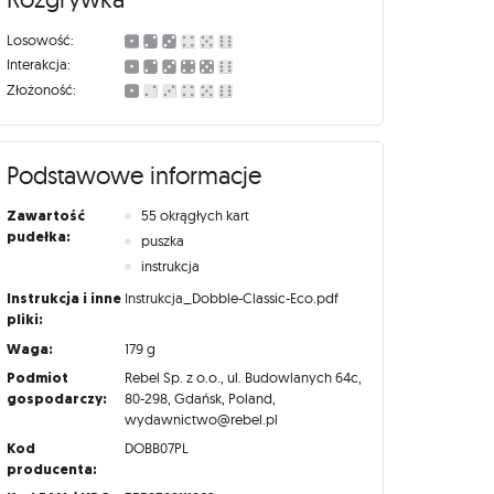
Losowość:
Interakcja:
Złożoność:
Podstawowe informacje
Zawartość
55 okrągłych kart
pudełka:
puszka
instrukcja
Instrukcja i inne
Instrukcja_Dobble-Classic-Eco.pdf
pliki:
Waga:
179 g
Podmiot
Rebel Sp. z o.o., ul. Budowlanych 64c,
gospodarczy:
80-298, Gdańsk, Poland,
wydawnictwo@rebel.pl
Kod
DOBB07PL
producenta: