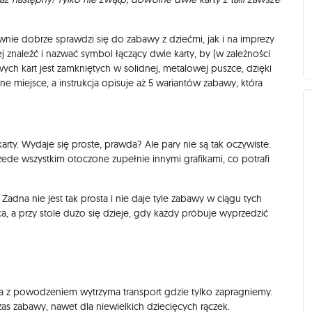
ównie dobrze sprawdzi się do zabawy z dziećmi, jak i na imprezy
j znaleźć i nazwać symbol łączący dwie karty, by (w zależności
wych kart jest zamkniętych w solidnej, metalowej puszce, dzięki
 miejsce, a instrukcja opisuje aż 5 wariantów zabawy, która
karty. Wydaje się proste, prawda? Ale pary nie są tak oczywiste:
rzede wszystkim otoczone zupełnie innymi grafikami, co potrafi
Żadna nie jest tak prosta i nie daje tyle zabawy w ciągu tych
a, a przy stole dużo się dzieje, gdy każdy próbuje wyprzedzić
óra z powodzeniem wytrzyma transport gdzie tylko zapragniemy.
s zabawy, nawet dla niewielkich dziecięcych rączek.