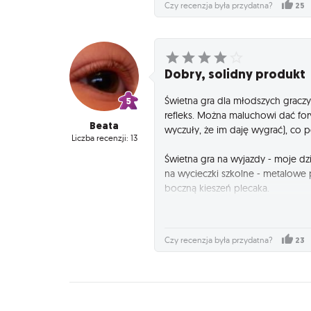
25
Czy recenzja była przydatna?
Dobry, solidny produkt
Świetna gra dla młodszych graczy
refleks. Można maluchowi dać fory
Beata
wyczuły, że im daję wygrać), co p
Liczba recenzji: 13
Świetna gra na wyjazdy - moje d
na wycieczki szkolne - metalowe 
boczną kieszeń plecaka.
Kilka osób zachęciliśmy do zakupi
23
Czy recenzja była przydatna?