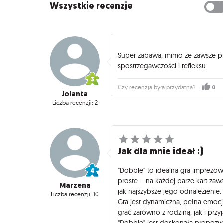
Wszystkie recenzje
Super zabawa, mimo że zawsze p
spostrzegawczości i refleksu.
0
Czy recenzja była przydatna?
Jolanta
Liczba recenzji: 2
Jak dla mnie ideał :)
"Dobble" to idealna gra imprezowa
proste – na każdej parze kart zaw
Marzena
jak najszybsze jego odnalezienie.
Liczba recenzji: 10
Gra jest dynamiczna, pełna emocj
grać zarówno z rodziną, jak i pr
"Dobble" jest doskonałą propozycj