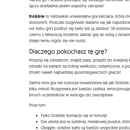
łączy dokładnie jeden wspólny obrazek!
Dobble
to niezwykle uniwersalna gra karciana, która r
dorosłych. Podczas rozgrywek staramy się jak najszybcie
od trybu gry) pozbyć się karty lub ją zdobyć. 55 koloro
czemu z łatwością możemy zabrać grę ze sobą z dowolne
dzięki temu nigdy się nie nudzi.
Dlaczego pokochasz tę grę?
Przyjrzyj się obrazkom, znajdź parę, przejdź do kolejnej 
obrazki na kartach są różnej wielkości, odwrócone, a p
zmylić nawet najbardziej spostrzegawczych graczy!
Żadna inna gra nie rozrusza towarzystwa tak jak Dobble. 
kilku minut! Rozgrywka jest bardzo szybka, emocjonując
innych uczestników w wyścigu do zwycięstwa.
Poza tym:
Tylko Dobble tłumaczy się w minutę!
Gra ukryta jest w solidnej, metalowej puszce, kt
Okrągłe, solidne karty są bardzo wygodne podcza