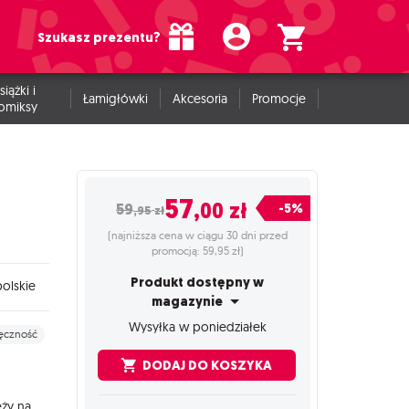
Szukasz prezentu?
siążki i
Łamigłówki
Akcesoria
Promocje
omiksy
57
,00
zł
-5%
59
,95
zł
(najniższa cena w ciągu 30 dni przed
promocją: 59,95 zł)
Produkt dostępny w
olskie
magazynie
Wysyłka w poniedziałek
ęczność
DODAJ DO KOSZYKA
eży na