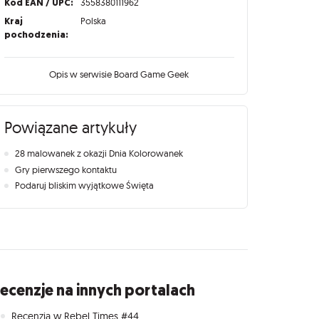
Kod EAN / UPC:
3558380111962
Kraj
Polska
pochodzenia:
Opis w serwisie Board Game Geek
Powiązane artykuły
28 malowanek z okazji Dnia Kolorowanek
Gry pierwszego kontaktu
Podaruj bliskim wyjątkowe Święta
ecenzje na innych portalach
Recenzja w Rebel Times #44