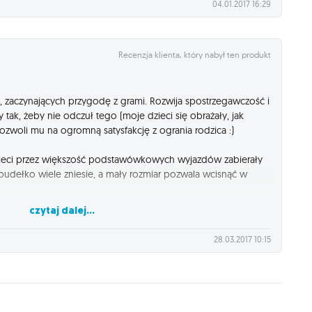
04.01.2017 16:29
Recenzja klienta, który nabył ten produkt
, zaczynających przygodę z grami. Rozwija spostrzegawczość i
 tak, żeby nie odczuł tego (moje dzieci się obrażały, jak
ozwoli mu na ogromną satysfakcję z ogrania rodzica :)
zieci przez większość podstawówkowych wyjazdów zabierały
pudełko wiele zniesie, a mały rozmiar pozwala wcisnąć w
czytaj dalej...
enia tej gry, sami też obdarowaliśmy kilka kolejnych osób :)
28.03.2017 10:15