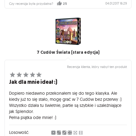
04.01.2017 16:29
Czy recenzja była przydatna?
25
7 Cudów Świata (stara edycja)
Recenzja klienta, który nabył ten produkt
Jak dla mnie ideał :)
Dopiero niedawno przekonałem się do tego klasyka. Ale
kiedy już to się stało, mogę grać w 7 Cudów bez przerwy :)
Wszystko działa tu świetnie, partie są szybkie i uzależniające
jak Splendor.
Pełna piątka ode mnie! :)
Losowość: