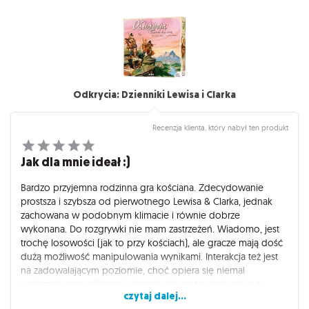
Odkrycia: Dzienniki Lewisa i Clarka
Recenzja klienta, który nabył ten produkt
Jak dla mnie ideał :)
Bardzo przyjemna rodzinna gra kościana. Zdecydowanie
prostsza i szybsza od pierwotnego Lewisa & Clarka, jednak
zachowana w podobnym klimacie i równie dobrze
wykonana. Do rozgrywki nie mam zastrzeżeń. Wiadomo, jest
trochę losowości (jak to przy kościach), ale gracze mają dość
dużą możliwość manipulowania wynikami. Interakcja też jest
na zadowalającym poziomie, choć opiera się niemal
wyłącznie na podbieraniu kostek lub potencjalnych kart
czytaj dalej...
odkryć. Podsumowując, to dobry tytuł jako odskocznia od