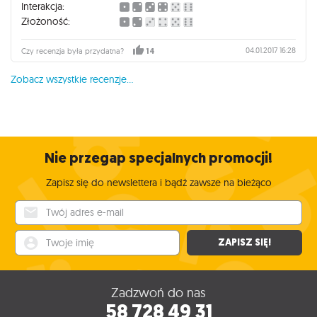
Interakcja:
Złożoność:
04.01.2017 16:28
Czy recenzja była przydatna?
14
Zobacz wszystkie recenzje...
Nie przegap specjalnych promocji!
Zapisz się do newslettera i bądź zawsze na bieżąco
Twój adres e-mail
Twoje imię
ZAPISZ SIĘ!
Zadzwoń do nas
58 728 49 31