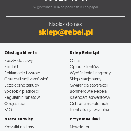
W godzinach 10-14 od poniedziałku do piątku
Napisz do nas
sklep@rebel.pl
Obsługa klienta
Sklep Rebel.pl
Koszty dostawy
O nas
Kontakt
Opinie Klientów
Reklamacje i zwroty
Wyróżnienia i nagrody
Czas realizacji zamówień
Sklep stacjonarny
Bezpieczne zakupy
Gwarancja satysfakcji!
Sposoby płatności
Bohaterowie Rebela
Regulamin rabatów
Kalendarz adwentowy
O rejestracji
Ochrona małoletnich
FAQ
Identyfikacja wizualna
Nasze serwisy
Przydatne linki
Koszulki na karty
Newsletter