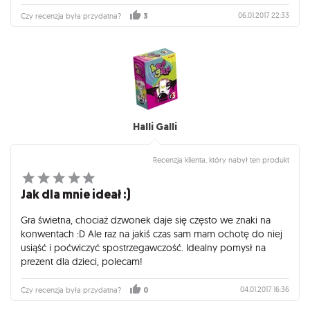
cięższych gier, dokładnie taki jakiego oczekiwałem :)
06.01.2017 22:33
Czy recenzja była przydatna?
3
Halli Galli
Recenzja klienta, który nabył ten produkt
Jak dla mnie ideał :)
Gra świetna, chociaż dzwonek daje się często we znaki na
konwentach :D Ale raz na jakiś czas sam mam ochotę do niej
usiąść i poćwiczyć spostrzegawczość. Idealny pomysł na
prezent dla dzieci, polecam!
04.01.2017 16:36
Czy recenzja była przydatna?
0