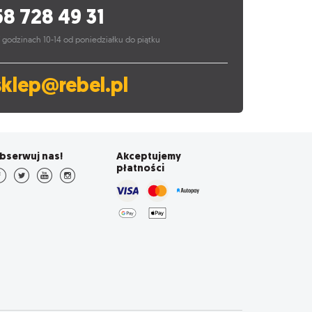
58 728 49 31
 godzinach 10-14 od poniedziałku do piątku
sklep@rebel.pl
bserwuj nas!
Akceptujemy
płatności