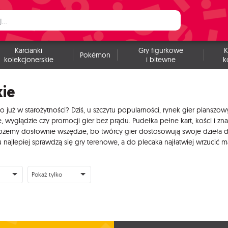
Karcianki
Gry figurkowe
K
Pokémon
kolekcjonerskie
i bitewne
k
kie
o już w starożytności? Dziś, u szczytu popularności, rynek gier plansz
yglądzie czy promocji gier bez prądu. Pudełka pełne kart, kości i zna
emy dosłownie wszędzie, bo twórcy gier dostosowują swoje dzieła do k
ajlepiej sprawdzą się gry terenowe, a do plecaka najłatwiej wrzucić 
Pokaż tylko