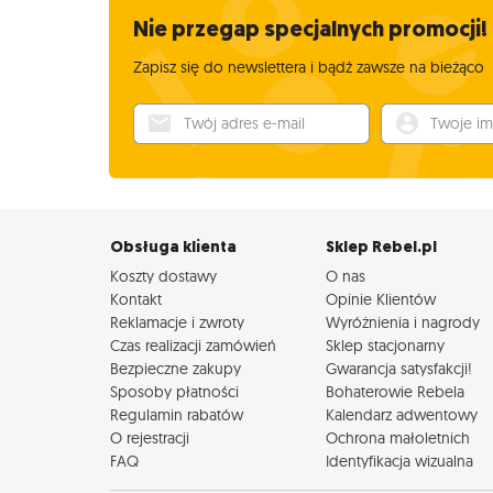
Nie przegap specjalnych promocji!
Zapisz się do newslettera i bądź zawsze na bieżąco
Twój adres e-mail
Twoje imię
Obsługa klienta
Sklep Rebel.pl
Koszty dostawy
O nas
Kontakt
Opinie Klientów
Reklamacje i zwroty
Wyróżnienia i nagrody
Czas realizacji zamówień
Sklep stacjonarny
Bezpieczne zakupy
Gwarancja satysfakcji!
Sposoby płatności
Bohaterowie Rebela
Regulamin rabatów
Kalendarz adwentowy
O rejestracji
Ochrona małoletnich
FAQ
Identyfikacja wizualna