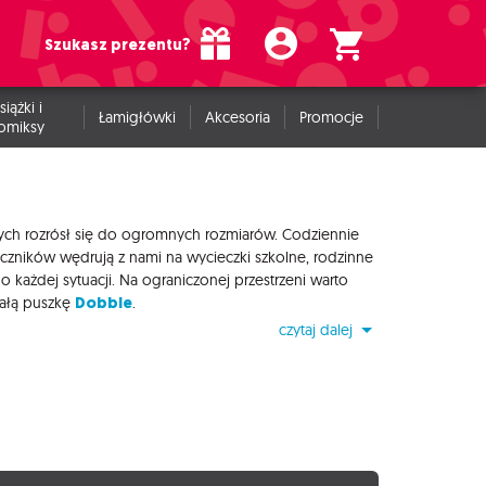
Szukasz prezentu?
siążki i
Łamigłówki
Akcesoria
Promocje
omiksy
owych rozrósł się do ogromnych rozmiarów. Codziennie
czników wędrują z nami na wycieczki szkolne, rodzinne
ażdej sytuacji. Na ograniczonej przestrzeni warto
Dobble
małą puszkę
.
czytaj dalej