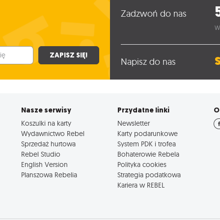
Zadzwoń do nas
W
ZAPISZ SIĘ!
Napisz do nas
Nasze serwisy
Przydatne linki
O
Koszulki na karty
Newsletter
Wydawnictwo Rebel
Karty podarunkowe
Sprzedaż hurtowa
System PDK i trofea
Rebel Studio
Bohaterowie Rebela
English Version
Polityka cookies
Planszowa Rebelia
Strategia podatkowa
Kariera w REBEL