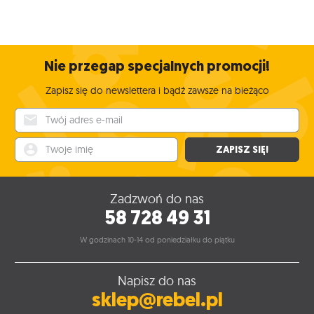
Nie przegap specjalnych promocji!
Zapisz się do newslettera i bądź zawsze na bieżąco
Twój adres e-mail
Twoje imię
ZAPISZ SIĘ!
Zadzwoń do nas
58 728 49 31
W godzinach 10-14 od poniedziałku do piątku
Napisz do nas
sklep@rebel.pl