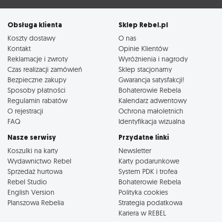
Obsługa klienta
Sklep Rebel.pl
Koszty dostawy
O nas
Kontakt
Opinie Klientów
Reklamacje i zwroty
Wyróżnienia i nagrody
Czas realizacji zamówień
Sklep stacjonarny
Bezpieczne zakupy
Gwarancja satysfakcji!
Sposoby płatności
Bohaterowie Rebela
Regulamin rabatów
Kalendarz adwentowy
O rejestracji
Ochrona małoletnich
FAQ
Identyfikacja wizualna
Nasze serwisy
Przydatne linki
Koszulki na karty
Newsletter
Wydawnictwo Rebel
Karty podarunkowe
Sprzedaż hurtowa
System PDK i trofea
Rebel Studio
Bohaterowie Rebela
English Version
Polityka cookies
Planszowa Rebelia
Strategia podatkowa
Kariera w REBEL