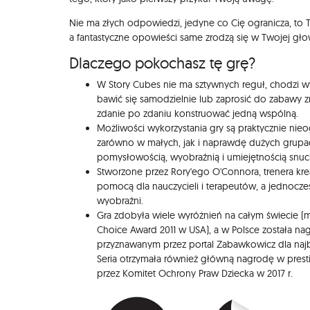
Nie ma złych odpowiedzi, jedyne co Cię ogranicza, to T
a fantastyczne opowieści same zrodzą się w Twojej gło
Dlaczego pokochasz tę grę?
W Story Cubes nie ma sztywnych reguł, chodzi w
bawić się samodzielnie lub zaprosić do zabawy 
zdanie po zdaniu konstruować jedną wspólną.
Możliwości wykorzystania gry są praktycznie nie
zarówno w małych, jak i naprawdę dużych grupa
pomysłowością, wyobraźnią i umiejętnością snuc
Stworzone przez Rory'ego O'Connora, trenera krea
pomocą dla nauczycieli i terapeutów, a jednoc
wyobraźni.
Gra zdobyła wiele wyróżnień na całym świecie (m.i
Choice Award 2011 w USA), a w Polsce została n
przyznawanym przez portal Zabawkowicz dla najb
Seria otrzymała również główną nagrodę w prest
przez Komitet Ochrony Praw Dziecka w 2017 r.