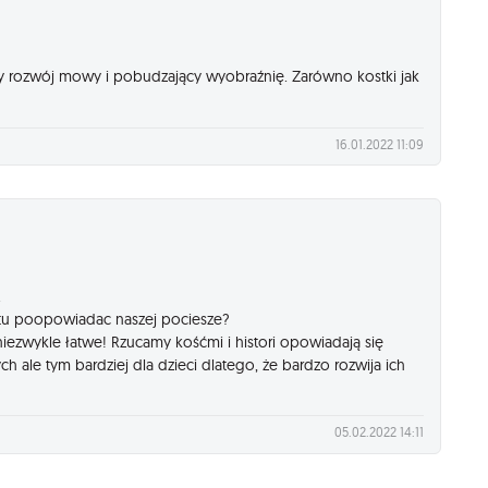
y rozwój mowy i pobudzający wyobraźnię. Zarówno kostki jak
16.01.2022 11:09
.
y tu poopowiadac naszej pociesze?
 niezwykle łatwe! Rzucamy kośćmi i histori opowiadają się
h ale tym bardziej dla dzieci dlatego, że bardzo rozwija ich
05.02.2022 14:11