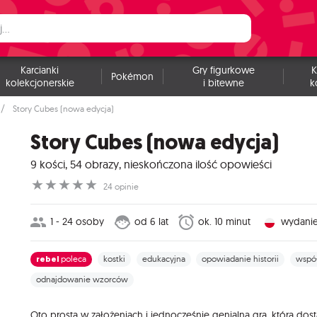
Karcianki
Gry figurkowe
K
Pokémon
kolekcjonerskie
i bitewne
k
Story Cubes (nowa edycja)
Story Cubes (nowa edycja)
9 kości, 54 obrazy, nieskończona ilość opowieści
☆
☆
☆
☆
☆
24 opinie
1 - 24 osoby
od 6 lat
ok. 10 minut
wydanie
rebel
poleca
kostki
edukacyjna
opowiadanie historii
wspó
odnajdowanie wzorców
Oto prosta w założeniach i jednocześnie genialna gra, która dost