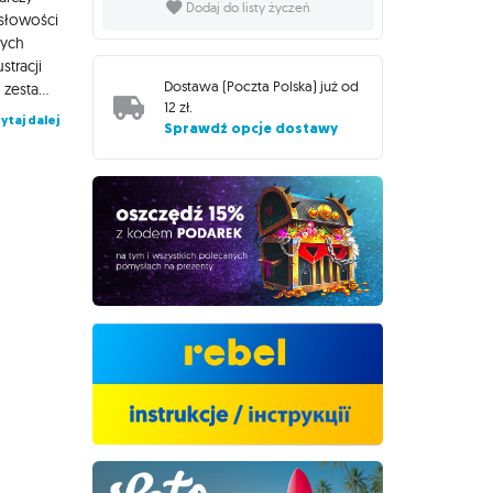
Dodaj do listy życzeń
słowości
nych
stracji
Dostawa (
Poczta Polska
) już od
inspirujących do tworzenia własnych, oryginalnych opowieści! W zestawie podstawowym znajdziesz kości z uniwersalnymi symbolami nawiązującymi do życia codziennego. Na czym to polega? Rzuć wszystkimi kostkami. Rozpocznij swoje opowiadanie od "Dawno, dawno temu..." lub, jeśli wolisz, "Pewnego razu...". Następnie opowiedz historię w oparciu o 9 obrazów, które wypadły na kostkach. Zacznij od dowolnego, najlepiej od tego, który jako pierwszy przykuł Twoją uwagę. Nie ma złych odpowiedzi, jedyne co Cię ogranicza, to Twoja własna wyobraźnia. Obudź ją w sobie i daj się jej ponieść, a fantastyczne opowieści same zrodzą się w Twojej głowie! Dlaczego pokochasz tę grę? W Story Cubes nie ma sztywnych reguł, chodzi wyłącznie o dobrą zabawę przy tworzeniu opowieści. Możesz bawić się samodzielnie lub zaprosić do zabawy znajomych. Każde z Was może opowiadać własną historię lub zdanie po zdaniu konstruować jedną wspólną. Możliwości wykorzystania gry są praktycznie nieograniczone, dzięki czemu Story Cubes świetnie sprawdzą się zarówno w małych, jak i naprawdę dużych grupach. Kto w waszym gronie najbardziej zaimponuje pozostałym pomysłowością, wyobraźnią i umiejętnością snucia pasjonujących opowieści? Stworzone przez Rory'ego O'Connora, trenera kreatywności z Irlandii, Story Cubes okazały się nieocenioną pomocą dla nauczycieli i terapeutów, a jednocześnie znakomitym narzędziem do domowego rozwijania wyobraźni. Gra zdobyła wiele wyróżnień na całym świecie (m.in. Educational Toy of The Year 2012 w Australii czy Parent's Choice Award 2011 w USA), a w Polsce została nagrodzona prestiżowym tytułem Zabawki Roku 2017 przyznawanym przez portal Zabawkowicz dla najbardziej wartościowych, mądrych i bezpiecznych zabawek i gier. Seria otrzymała również główną nagrodę w prestiżowym konkursie "Świat przyjazny dziecku" organizowanym przez Komitet Ochrony Praw Dziecka w 2017 r.
12 zł
.
ytaj dalej
Sprawdź opcje dostawy