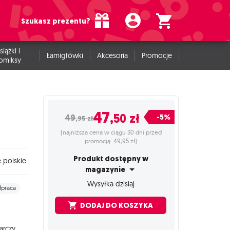
Szukasz prezentu?
siążki i
Łamigłówki
Akcesoria
Promocje
omiksy
47
,50
zł
-5%
49
,95
zł
(najniższa cena w ciągu 30 dni przed
promocją: 49,95 zł)
Produkt dostępny w
 polskie
magazynie
Wysyłka dzisiaj
łpraca
DODAJ DO KOSZYKA
arczy