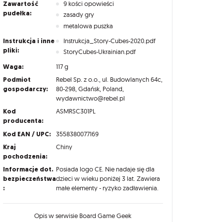
Zawartość
9 kości opowieści
pudełka:
zasady gry
metalowa puszka
Instrukcja i inne
Instrukcja_Story-Cubes-2020.pdf
pliki:
StoryCubes-Ukrainian.pdf
Waga:
117 g
Podmiot
Rebel Sp. z o.o., ul. Budowlanych 64c,
gospodarczy:
80-298, Gdańsk, Poland,
wydawnictwo@rebel.pl
Kod
ASMRSC301PL
producenta:
Kod EAN / UPC:
3558380077169
Kraj
Chiny
pochodzenia:
Informacje dot.
Posiada logo CE. Nie nadaje się dla
bezpieczeństwa
dzieci w wieku poniżej 3 lat. Zawiera
:
małe elementy - ryzyko zadławienia.
Opis w serwisie Board Game Geek