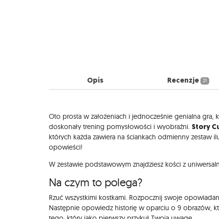
Opis
Recenzje
21
Opis
Oto prosta w założeniach i jednocześnie genialna gra, 
Story C
doskonały trening pomysłowości i wyobraźni.
których każda zawiera na ściankach odmienny zestaw ilu
opowieści!
W zestawie podstawowym znajdziesz kości z uniwersal
Na czym to polega?
Rzuć wszystkimi kostkami. Rozpocznij swoje opowiadanie 
Następnie opowiedz historię w oparciu o 9 obrazów, k
tego, który jako pierwszy przykuł Twoją uwagę.