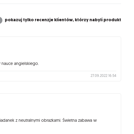
pokazuj tylko recenzje klientów, którzy nabyli produkt
w nauce angielskiego.
27.09.2022 16:54
iadanek z neutralnymi obrazkami. Świetna zabawa w