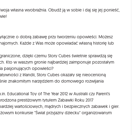
woja własna wyobraźnia. Obudź ją w sobie i daj się jej ponieść,
wie!
yłącznie o dobrą zabawę przy tworzeniu opowieści. Możesz
znajomych. Każde z Was może opowiadać własną historię lub
ograniczone, dzięki czemu Story Cubes świetnie sprawdzą się
ch. Kto w waszym gronie najbardziej zaimponuje pozostałym
ia pasjonujących opowieści?
tywności z Irlandii, Story Cubes okazały się nieocenioną
ześnie znakomitym narzędziem do domowego rozwijania
n. Educational Toy of The Year 2012 w Australii czy Parent's
agrodzona prestiżowym tytułem Zabawki Roku 2017
ardziej wartościowych, mądrych i bezpiecznych zabawek i gier.
iżowym konkursie "Świat przyjazny dziecku" organizowanym