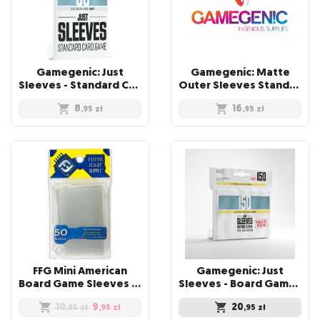
Gamegenic: Just
Gamegenic: Matte
Sleeves - Standard Card Game Sleeves (66x91 mm), 50 sztuk
Outer Sleeves Standard (66x91 mm), 50 sztuk
8
16
,95
zł
,95
zł
FFG Mini American
Gamegenic: Just
Board Game Sleeves 50
Sleeves - Board Game Sleeves (44 x 67 mm) 150 sztuk, Clear
10
9
20
,95
zł
,95
zł
,95
zł