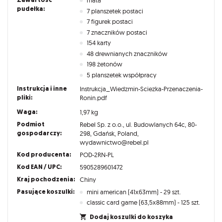
mata
pudełka:
7 planszetek postaci
7 figurek postaci
7 znaczników postaci
154 karty
48 drewnianych znaczników
198 żetonów
5 planszetek współpracy
Instrukcja i inne
Instrukcja_Wiedzmin-Sciezka-Przenaczenia-
pliki:
Ronin.pdf
Waga:
1,97 kg
Podmiot
Rebel Sp. z o.o., ul. Budowlanych 64c, 80-
gospodarczy:
298, Gdańsk, Poland,
wydawnictwo@rebel.pl
Kod producenta:
POD-2RN-PL
Kod EAN / UPC:
5905289601472
Kraj pochodzenia:
Chiny
Pasujące koszulki:
mini american (41x63mm) - 29 szt.
classic card game (63,5x88mm) - 125 szt.
Dodaj koszulki do koszyka