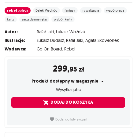
rebel
poleca
Daleki Wschód
fantasy
rywalizacja
współpraca
karty
zarządzanie ręką
wybór karty
Autor:
Rafał Jaki
,
Łukasz Woźniak
Ilustracje:
Łukasz Dudasz
,
Rafał Jaki
,
Agata Skowronek
Wydawca:
Go On Board. Rebel
299
,95
zł
Produkt dostępny w magazynie
Wysyłka jutro
DODAJ DO KOSZYKA
Dodaj do listy życzeń