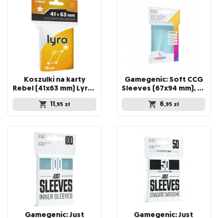
Koszulki na karty
Gamegenic: Soft CCG
Rebel (41x63 mm) Lyra Medium, 100 sztuk
Sleeves (67x94 mm), 100 sztuk
11
6
,95
zł
,95
zł
Gamegenic: Just
Gamegenic: Just