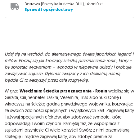
Dostawa (
Przesyłka kurierska DHL
) już od
0 zł
.
Sprawdź opcje dostawy
Opis
Udaj się na wschód, do alternatywnego świata japońskich legend i
mitów. Poczuj się jak kroczący ścieżką przeznaczenia ronin, który –
by sprostać wyzwaniom – wchodzi w niepewne układy i próbuje
zawiązywać sojusze. Dylemat związany z ich delikatną naturą
będzie Ci towarzyszył przez całą rozgrywkę.
W grze
Wiedźmin: Ścieżka przeznaczenia - Ronin
wcielisz się w
Geralta, Ciri, Yennefer, Jaskra, Vesemira, Triss albo Yuki Onnę i
wkroczysz na ścieżkę godną prawdziwego wojownika, korzystając
ze swoich zdolności specjalnych i wyjątkowych kart. Zagrywaj karty
i używaj specjalnych efektów, aby zdobywać symbole, które
odpowiadają Twoim czynom. Pamiętaj też, że współpraca z
sąsiadami przyniesie Ci wiele korzyści! Stwórz z nimi przemyślaną
strategię i mądrze zagrywaj karty, aby zdobyć premie za