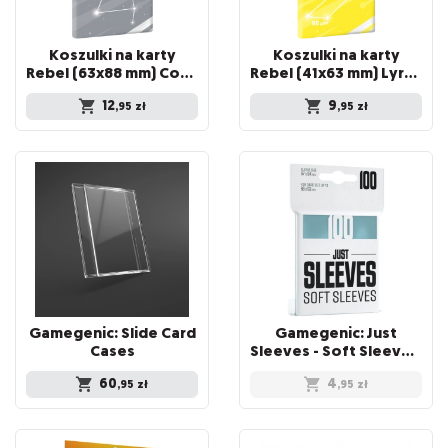
Koszulki na karty
Koszulki na karty
Rebel (63x88 mm) Corvus Inner Sleeve Light, 100 sztuk
Rebel (41x63 mm) Lyra Light, 100 sztuk
12
9
,95
zł
,95
zł
Gamegenic: Slide Card
Gamegenic: Just
Cases
Sleeves - Soft Sleeves (67 x 94 mm) 100 sztuk, Clear
60
4
,95
zł
,95
zł