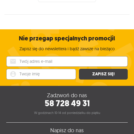
Nie przegap specjalnych promocji!
Zapisz się do newslettera i bądź zawsze na bieżąco
Twój adres e-mail
Twoje imię
ZAPISZ SIĘ!
Zadzwoń do nas
58 728 49 31
W godzinach 10-14 od poniedziałku do piątku
Napisz do nas