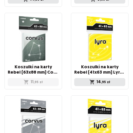
Koszulki na karty
Koszulki na karty
Rebel (63x88 mm) Corvus Medium, 100 sztuk
Rebel (41x63 mm) Lyra Premium, 100 sztuk
11
14
,95
zł
,95
zł