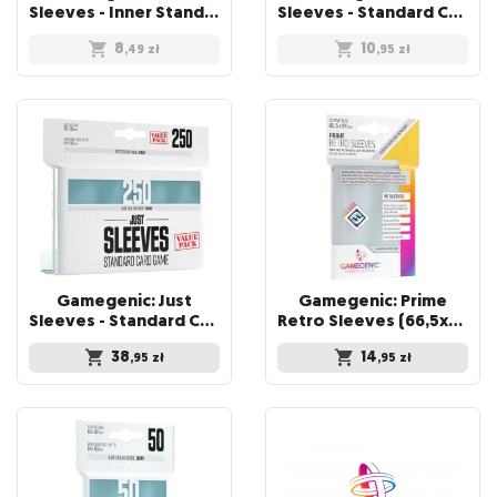
Sleeves - Inner Standard Card Game Sleeves (64x89 mm), 100 sztuk
Sleeves - Standard Card Game Sleeves (66x91 mm), Czarne, 50 sztuk
8
10
,49
zł
,95
zł
Gamegenic: Just
Gamegenic: Prime
Sleeves - Standard Card Game Sleeves (66x92 mm) - Value Pack, 250 sztuk
Retro Sleeves (66,5x94 mm) 50 sztuk, Clear
38
14
,95
zł
,95
zł