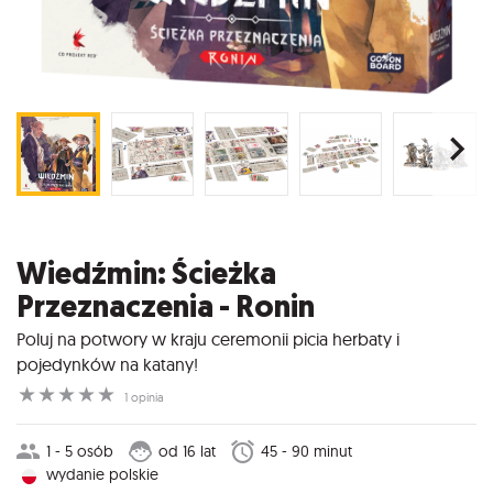
Wiedźmin: Ścieżka
Przeznaczenia - Ronin
Poluj na potwory w kraju ceremonii picia herbaty i
pojedynków na katany!
☆
☆
☆
☆
☆
1 opinia
1 - 5 osób
od 16 lat
45 - 90 minut
wydanie polskie