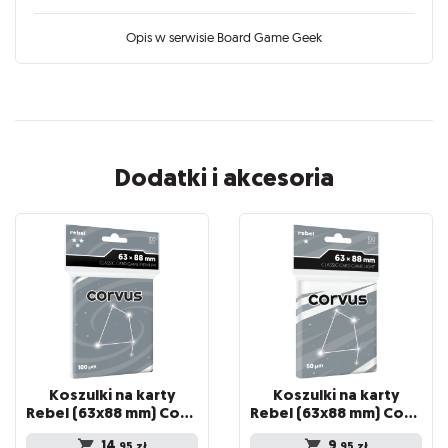
Opis w serwisie Board Game Geek
Dodatki i akcesoria
Koszulki na karty
Koszulki na karty
Rebel (63x88 mm) Corvus Premium, 100 sztuk
Rebel (63x88 mm) Corvus Light, 100 sztuk
14
9
,95
zł
,95
zł