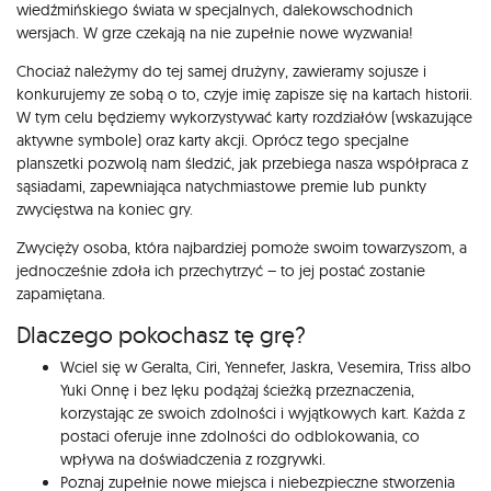
wiedźmińskiego świata w specjalnych, dalekowschodnich
wersjach. W grze czekają na nie zupełnie nowe wyzwania!
Chociaż należymy do tej samej drużyny, zawieramy sojusze i
konkurujemy ze sobą o to, czyje imię zapisze się na kartach historii.
W tym celu będziemy wykorzystywać karty rozdziałów (wskazujące
aktywne symbole) oraz karty akcji. Oprócz tego specjalne
planszetki pozwolą nam śledzić, jak przebiega nasza współpraca z
sąsiadami, zapewniająca natychmiastowe premie lub punkty
zwycięstwa na koniec gry.
Zwycięży osoba, która najbardziej pomoże swoim towarzyszom, a
jednocześnie zdoła ich przechytrzyć – to jej postać zostanie
zapamiętana.
Dlaczego pokochasz tę grę?
Wciel się w Geralta, Ciri, Yennefer, Jaskra, Vesemira, Triss albo
Yuki Onnę i bez lęku podążaj ścieżką przeznaczenia,
korzystając ze swoich zdolności i wyjątkowych kart. Każda z
postaci oferuje inne zdolności do odblokowania, co
wpływa na doświadczenia z rozgrywki.
Poznaj zupełnie nowe miejsca i niebezpieczne stworzenia