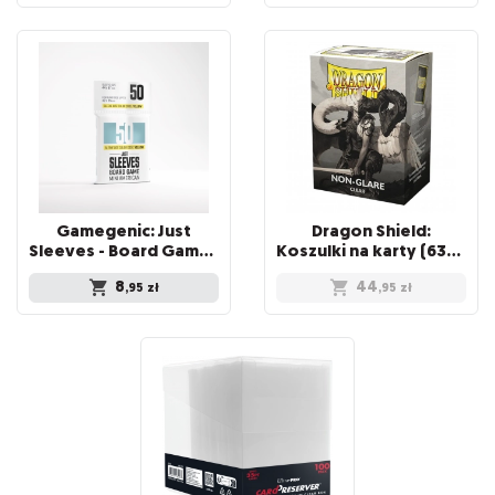
Gamegenic: Just
Dragon Shield:
Sleeves - Board Game Sleeves (44 x 67 mm) 50 sztuk, Clear
Koszulki na karty (63x88 mm) "Standard Size" Non-Glare, 100 sztuk, Clear
8
44
,95
zł
,95
zł