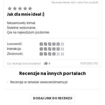
Recenzja klienta, który nabył ten produkt
Jak dla mnie ideał :)
Niesamowity klimat.
Świetne wykonanie.
Ģra na najwyższym poziomie.
Losowość:
Interakcja:
Złożoność:
01.05.2026 21:52
Czy recenzja była przydatna?
0
Recenzje na innych portalach
Recenzja w serwisie www.wrolimamy.pl
DODAJ LINK DO RECENZJI