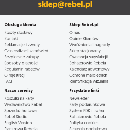
sklep@rebel.pl
Obsługa klienta
Sklep Rebel.pl
Koszty dostawy
O nas
Kontakt
Opinie Klientów
Reklamacje i zwroty
Wyróżnienia i nagrody
Czas realizacji zamówień
Sklep stacjonarny
Bezpieczne zakupy
Gwarancja satysfakcji!
Sposoby płatności
Bohaterowie Rebela
Regulamin rabatów
Kalendarz adwentowy
O rejestracji
Ochrona małoletnich
FAQ
Identyfikacja wizualna
Nasze serwisy
Przydatne linki
Koszulki na karty
Newsletter
Wydawnictwo Rebel
Karty podarunkowe
Sprzedaż hurtowa
System PDK i trofea
Rebel Studio
Bohaterowie Rebela
English Version
Polityka cookies
Planszowa Rebelia
Strategia podatkowa