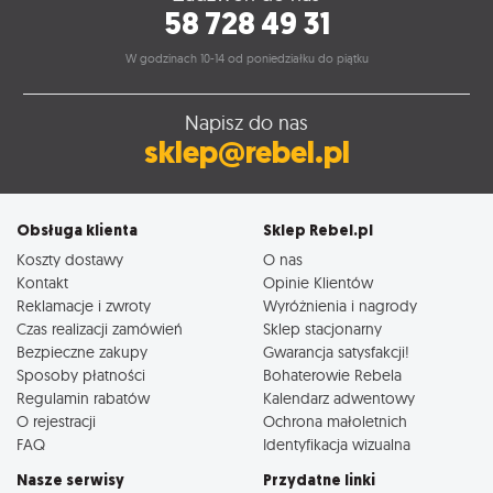
58 728 49 31
W godzinach 10-14 od poniedziałku do piątku
Napisz do nas
sklep@rebel.pl
Obsługa klienta
Sklep Rebel.pl
Koszty dostawy
O nas
Kontakt
Opinie Klientów
Reklamacje i zwroty
Wyróżnienia i nagrody
Czas realizacji zamówień
Sklep stacjonarny
Bezpieczne zakupy
Gwarancja satysfakcji!
Sposoby płatności
Bohaterowie Rebela
Regulamin rabatów
Kalendarz adwentowy
O rejestracji
Ochrona małoletnich
FAQ
Identyfikacja wizualna
Nasze serwisy
Przydatne linki