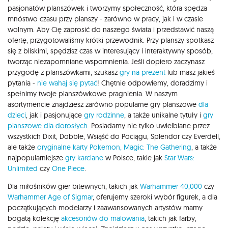
pasjonatów planszówek i tworzymy społeczność, która spędza
mnóstwo czasu przy planszy - zarówno w pracy, jak i w czasie
wolnym. Aby Cię zaprosić do naszego świata i przedstawić naszą
ofertę, przygotowaliśmy krótki przewodnik. Przy planszy spotkasz
się z bliskimi, spędzisz czas w interesujący i interaktywny sposób,
tworząc niezapomniane wspomnienia. Jeśli dopiero zaczynasz
przygodę z planszówkami, szukasz
gry na prezent
lub masz jakieś
pytania -
nie wahaj się pytać
! Chętnie odpowiemy, doradzimy i
spełnimy twoje planszówkowe pragnienia. W naszym
asortymencie znajdziesz zarówno popularne gry planszowe
dla
dzieci
, jak i pasjonujące
gry rodzinne
, a także unikalne tytuły i
gry
planszowe dla dorosłych
. Posiadamy nie tylko uwielbiane przez
wszystkich Dixit, Dobble, Wsiąść do Pociągu, Splendor czy Everdell,
ale także
oryginalne karty Pokemon,
Magic: The Gathering
, a także
najpopularniejsze
gry karciane
w Polsce, takie jak
Star Wars:
Unlimited
czy
One Piece
.
Dla miłośników gier bitewnych, takich jak
Warhammer 40,000
czy
Warhammer Age of Sigmar
, oferujemy szeroki wybór figurek, a dla
początkujących modelarzy i zaawansowanych artystów mamy
bogatą kolekcję
akcesoriów do malowania
, takich jak farby,