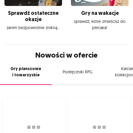
Sprawdź ostateczne
Gry na wakacje
okazje
sprawdź, które zmieścisz do
zanim bezpowrotnie znikną...
plecaka!
Nowości w ofercie
Gry planszowe
Karcia
Podręczniki RPG
i towarzyskie
kolekcjon