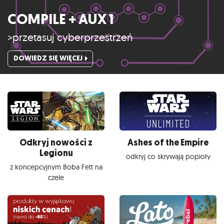
COMPILE + AUX 1
>przetasuj cyberprzestrzeń
DOWIEDZ SIĘ WIĘCEJ
Odkryj nowości z
Ashes of the Empire
Legionu
odkryj co skrywają popioły
z koncepcyjnym Boba Fett na
czele