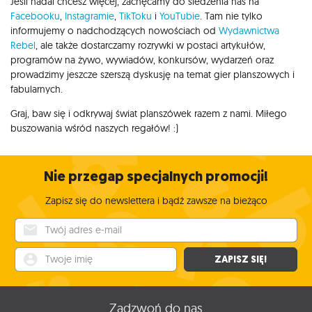
Jeśli nadal chcesz więcej, zachęcamy do śledzenia nas na
Facebooku
,
Instagramie
,
TikToku
i
YouTubie
. Tam nie tylko
informujemy o nadchodzących nowościach od
Wydawnictwa
Rebel
, ale także dostarczamy rozrywki w postaci artykułów,
programów na żywo, wywiadów, konkursów, wydarzeń oraz
prowadzimy jeszcze szerszą dyskusję na temat gier planszowych i
fabularnych.
Graj, baw się i odkrywaj świat planszówek razem z nami. Miłego
buszowania wśród naszych regałów! :)
Nie przegap specjalnych promocji!
Zapisz się do newslettera i bądź zawsze na bieżąco
Twój adres e-mail
Twoje imię
ZAPISZ SIĘ!
Zadzwoń do nas