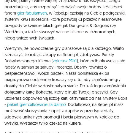
pędzle, palety i wiele więcej. Znajdziesz u nas wszystko, czego
potrzebujesz, aby rozpocząć i rozwijać swoje hobby. Jeśli jesteś
fanem
gier fabularnych
, w Rebel.pl czekają na Ciebie podręczniki,
systemy RPG i akcesoria, które pozwolą Ci przeżyć niesamowite
przygody w świecie takich gier jak Dungeons & Dragons czy
Wiedźmin, a także stworzyć własne historie w różnorodnych,
nieograniczonych światach.
Wierzymy, że nowoczesne gry planszowe są dla każdego. Warto
zaznaczyć, że robiąc zakupy na Rebel.pl, zdobywasz Punkty
Doświadczonego Klienta (
zbierasz PDKi
), które odblokowują stałe
rabaty w zamian za zakupy i recenzje. Dbamy również o
bezpieczeństwo Twoich paczek. Nasza bohaterska ekipa
magazynowa codziennie troszczy się o to, aby zamówione gry
dotarły do Ciebie w doskonałym stanie. Do każdego zamówienia
dołączamy kartę Bohatera, który pilnuje Twojej przesyłki. Gdy
uzbierasz odpowiednią liczbę kart, otrzymasz od nas Mystery Boxa
-
pakiet gier całkowicie za darmo
. Dodatkowo, na Rebel.pl masz
możliwość skorzystania z opcji zakupów w przedsprzedaży,
zdobycia unikalnych promocji i bycia pierwszym w kolejce do
wysyłki. Wystarczy tylko czekać na kuriera.