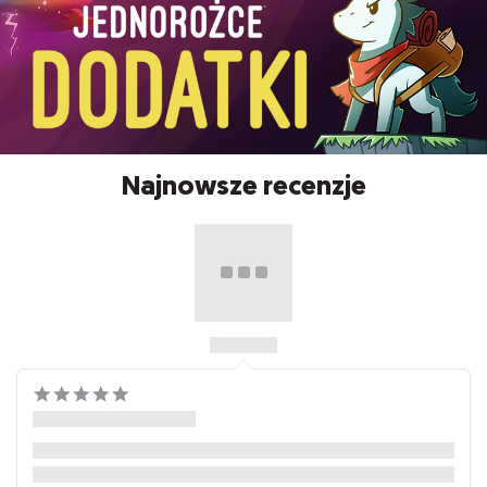
Najnowsze recenzje