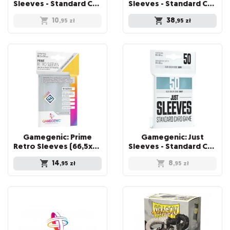
Sleeves - Standard Card Game Sleeves (66x91 mm), Czarne, 50 sztuk
Sleeves - Standard Card Game Sleeves (66x92 mm) - Value Pack, 250 sztuk
10
38
,95
zł
,95
zł
Gamegenic: Prime
Gamegenic: Just
Retro Sleeves (66,5x94 mm) 50 sztuk, Clear
Sleeves - Standard Card Game Sleeves (66x91 mm), 50 sztuk
14
8
,95
zł
,95
zł