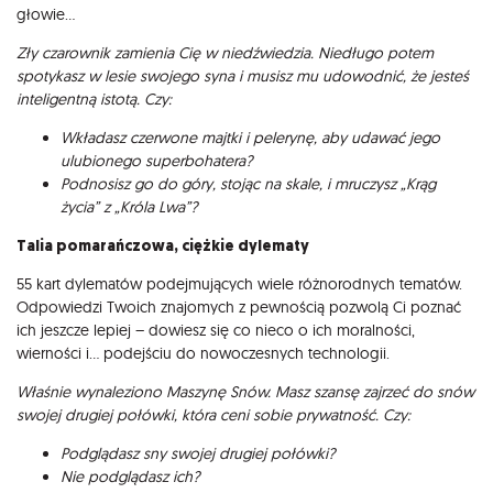
głowie…
Zły czarownik zamienia Cię w niedźwiedzia. Niedługo potem
spotykasz w lesie swojego syna i musisz mu udowodnić, że jesteś
inteligentną istotą. Czy:
Wkładasz czerwone majtki i pelerynę, aby udawać jego
ulubionego superbohatera?
Podnosisz go do góry, stojąc na skale, i mruczysz „Krąg
życia” z „Króla Lwa”?
Talia pomarańczowa, ciężkie dylematy
55 kart dylematów podejmujących wiele różnorodnych tematów.
Odpowiedzi Twoich znajomych z pewnością pozwolą Ci poznać
ich jeszcze lepiej – dowiesz się co nieco o ich moralności,
wierności i… podejściu do nowoczesnych technologii.
Właśnie wynaleziono Maszynę Snów. Masz szansę zajrzeć do snów
swojej drugiej połówki, która ceni sobie prywatność. Czy:
Podglądasz sny swojej drugiej połówki?
Nie podglądasz ich?