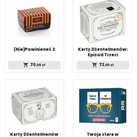
(Nie)Powinieneś
2
Karty Dżentelmenów:
Epizod Trzeci
70
72
,00
zł
,00
zł
Karty
Dżentelmenów
Twoja stara w