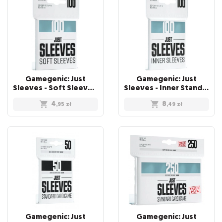
Gamegenic: Just
Gamegenic: Just
Sleeves - Soft Sleeves (67 x 94 mm) 100 sztuk, Clear
Sleeves - Inner Standard Card Game Sleeves (64x89 mm), 100 sztuk
4
8
,95
zł
,49
zł
Gamegenic: Just
Gamegenic: Just