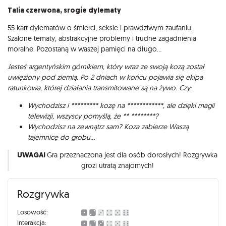
Talia czerwona, srogie dylematy
55 kart dylematów o śmierci, seksie i prawdziwym zaufaniu.
Szalone tematy, abstrakcyjne problemy i trudne zagadnienia
moralne. Pozostaną w waszej pamięci na długo...
Jesteś argentyńskim górnikiem, który wraz ze swoją kozą został
uwięziony pod ziemią. Po 2 dniach w końcu pojawia się ekipa
ratunkowa, której działania transmitowane są na żywo. Czy:
Wychodzisz i ********* kozę na ************, ale dzięki magii
telewizji, wszyscy pomyślą, że ** ********?
Wychodzisz na zewnątrz sam? Koza zabierze Waszą
tajemnicę do grobu...
UWAGA!
Gra przeznaczona jest dla osób dorosłych! Rozgrywka
grozi utratą znajomych!
Rozgrywka
Losowość:
Interakcja: