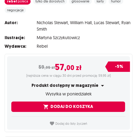
rebel
poleca
tylko dla dorosłych
głosowanie
karty
humor
negocjacje
Autor:
Nicholas Stewart
,
William Hall
,
Lucas Stewart
,
Ryan
Smith
Ilustracje:
Martyna Szczykutowicz
Wydawca:
Rebel
57
,00
zł
-5%
59
,95
zł
(najniższa cena w ciągu 30 dni przed promocją: 59,95 zł)
Produkt dostępny w magazynie
Wysyłka w poniedziałek
DODAJ DO KOSZYKA
Dodaj do listy życzeń