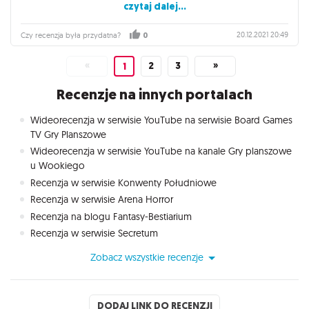
czytaj dalej...
gra dla śmietanki towarzyskiej. Pomijam już to, że większość
"dylematów" jest napisane z poziomu mężczyzny (choć i tu
ciężko to przenieść na inną płeć, bo czasami pytania odnoszą
20.12.2021 20:49
Czy recenzja była przydatna?
0
się wręcz do posiadanych genitaliów), co momentami jeszcze
bardziej utrudnia rozgrywkę, jeśli już próbuje się jej w
«
2
3
»
1
podchmielonych gronie bliskich, zaufanych przyjaciół. Nie
polecam, jest o wiele więcej tańszych i fajniejszych gier do
Recenzje na innych portalach
posiedzenia przy piwie czy innym trunku.
Wideorecenzja w serwisie YouTube na serwisie Board Games
TV Gry Planszowe
Wideorecenzja w serwisie YouTube na kanale Gry planszowe
u Wookiego
Recenzja w serwisie Konwenty Południowe
Recenzja w serwisie Arena Horror
Recenzja na blogu Fantasy-Bestiarium
Recenzja w serwisie Secretum
Zobacz wszystkie recenzje
DODAJ LINK DO RECENZJI