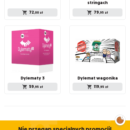
stringach
72
79
,00
zł
,95
zł
Dylematy
3
Dylemat
wagonika
59
119
,95
zł
,95
zł
Zarządzaj
preferencjami
cookies
Nie przegap specjalnych promocji!