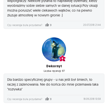
współgraczy. Niektóre pytania to naprawdę dylematy, kiedy
wyobrazimy sobie siebie samych w danej sytuacji.Przy okazji
można poruszyć wiele ciekawych wątków, co na pewno
zluzuje atmosferę w nowym gronie :)
20.07.2018 21:44
Czy recenzja była przydatna?
3
Dekornyt
Liczba recenzji: 97
Dla bardzo specyficznej grupy - u nas jeśli był śmiech, to
raczej z zażenowania. Nie do końca do mnie przemawia taka
"rozrywka"
18.09.2018 10:58
Czy recenzja była przydatna?
3