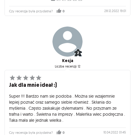
28.12.2022 19:01
Czy recenzja była przydatna?
0
Kesja
Liczba recenzji: 12
Jak dla mnie ideał :)
Super !!! Bardzo nam sie podoba . Można sie wzajemnie
lepiej poznać oraz samego siebie również . Skłania do
myślenia . Często zaskakuje dylematami . No przyznam ze
trafna i warto . Świetna na imprezy . Maleńka wiec podręczna .
Taka mała ale jednak wielka .
10.04.2022 01:45
Czy recenzja była przydatna?
0