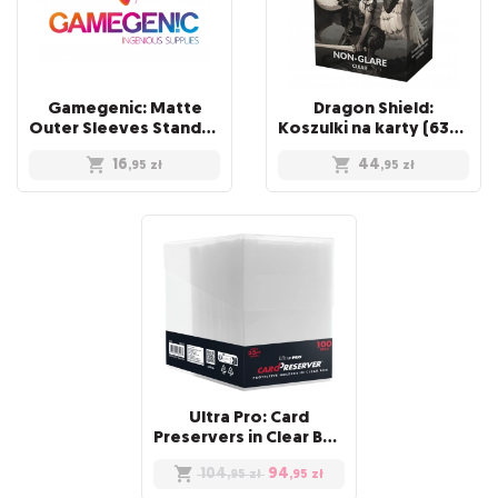
Gamegenic: Matte
Dragon Shield:
Outer Sleeves Standard (66x91 mm), 50 sztuk
Koszulki na karty (63x88 mm) "Standard Size" Non-Glare, 100 sztuk, Clear
16
44
,95
zł
,95
zł
Ultra Pro: Card
Preservers in Clear Box (100)
104
94
,95
zł
,95
zł