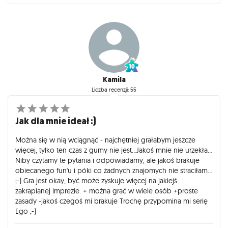
Kamila
Liczba recenzji: 55
Jak dla mnie ideał :)
Można się w nią wciągnąć - najchętniej grałabym jeszcze
więcej, tylko ten czas z gumy nie jest...Jakoś mnie nie urzekła...
Niby czytamy te pytania i odpowiadamy, ale jakoś brakuje
obiecanego fun'u i póki co żadnych znajomych nie straciłam...
;-) Gra jest okay, być może zyskuje więcej na jakiejś
zakrapianej imprezie. + można grać w wiele osób +proste
zasady -jakoś czegoś mi brakuje Trochę przypomina mi serię
Ego ;-)