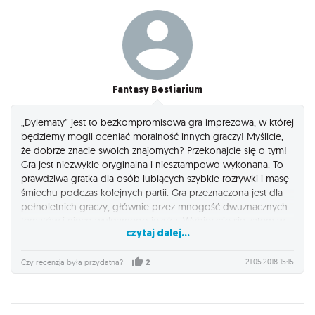
Fantasy Bestiarium
„Dylematy” jest to bezkompromisowa gra imprezowa, w której
będziemy mogli oceniać moralność innych graczy! Myślicie,
że dobrze znacie swoich znajomych? Przekonajcie się o tym!
Gra jest niezwykle oryginalna i niesztampowo wykonana. To
prawdziwa gratka dla osób lubiących szybkie rozrywki i masę
śmiechu podczas kolejnych partii. Gra przeznaczona jest dla
pełnoletnich graczy, głównie przez mnogość dwuznacznych
tematów i nieco wulgarnego języka. Wybierzcie się zatem w
czytaj dalej...
świat straszliwych dylematów, gdzie żaden wybór nie jest
łatwy.
21.05.2018 15:15
Czy recenzja była przydatna?
2
Gra jest niesztampową grą moralną, która zmusza do
podejmowania niełatwych decyzji. Podczas rozgrywki
będziecie musieli usiąść w grupie od 4 do 15 osób, a