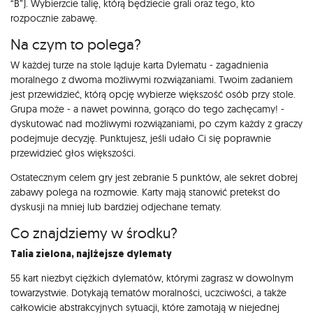
“B”). Wybierzcie talię, którą będziecie grali oraz tego, kto
rozpocznie zabawę.
Na czym to polega?
W każdej turze na stole ląduje karta Dylematu - zagadnienia
moralnego z dwoma możliwymi rozwiązaniami. Twoim zadaniem
jest przewidzieć, którą opcję wybierze większość osób przy stole.
Grupa może - a nawet powinna, gorąco do tego zachęcamy! -
dyskutować nad możliwymi rozwiązaniami, po czym każdy z graczy
podejmuje decyzję. Punktujesz, jeśli udało Ci się poprawnie
przewidzieć głos większości.
Ostatecznym celem gry jest zebranie 5 punktów, ale sekret dobrej
zabawy polega na rozmowie. Karty mają stanowić pretekst do
dyskusji na mniej lub bardziej odjechane tematy.
Co znajdziemy w środku?
Talia zielona, najlżejsze dylematy
55 kart niezbyt ciężkich dylematów, którymi zagrasz w dowolnym
towarzystwie. Dotykają tematów moralności, uczciwości, a także
całkowicie abstrakcyjnych sytuacji, które zamotają w niejednej