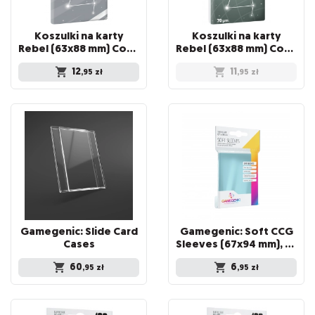
Koszulki na karty
Koszulki na karty
Rebel (63x88 mm) Corvus Inner Sleeve Light, 100 sztuk
Rebel (63x88 mm) Corvus Medium, 100 sztuk
12
11
,95
zł
,95
zł
Gamegenic: Slide Card
Gamegenic: Soft CCG
Cases
Sleeves (67x94 mm), 100 sztuk
60
6
,95
zł
,95
zł