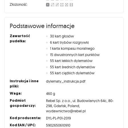
Złożoność:
Podstawowe informacje
Zawartość
30 kart głosów
pudełka:
6 kart trybów rozgrywki
1 karta kompasu moralnego
15 dwustronnych kart punktów
55 kart lekkich dylematów
55 kart średnich dylematów
55 kart ciężkich dylematów
Instrukcja i inne
dylematy_instrukcja.pdf
pliki:
Waga:
460 g
Podmiot
Rebel Sp. z o.o., ul. Budowlanych 64c, 80-
gospodarczy:
298, Gdańsk, Poland,
wydawnictwo@rebel.pl
Kod producenta:
DYL-PL-P01-2019
Kod EAN / UPC:
5902650610910