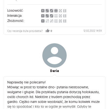
Losowość:
Interakcja:
Złożoność:
12.02.2022 14:59
Czy recenzja była przydatna?
0
Daria
Naprawdę nie polecamy!
Mówiąc w prost to totalne dno- pytania niestosowne,
wulgarne i głupie. Dla przykładu pytania dotyczą holokaustu,
osób chorych itd. Niektóre z trudem przechodzą przez
gardło. Ciężko nam sobie wyobrazić, że komu kolwiek może
się to spodobać i kto to w ogóle je wymyślił. Gdyby te