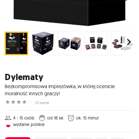
Dylematy
Bezkompromisowa imprezówka, w której ocenicie
moralność innych graczy!
☆
☆
☆
☆
☆
23 opinie
4 - 15 osób
od 18 lat
ok. 15 minut
wydanie polskie