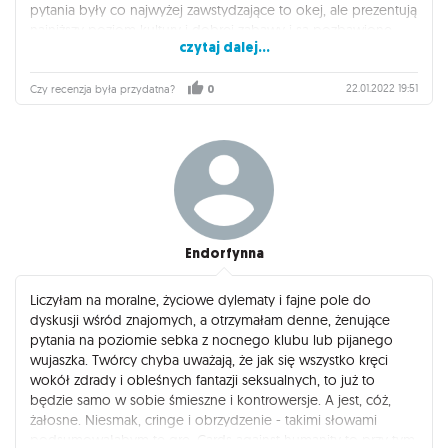
pytania były co najwyżej zawstydzające to okej, ale prezentują
najniższy poziom kultury i dobrej zabawy i są pozbawione
czytaj dalej...
dobrego smaku.
Najgorzej wydane pieniądze.
22.01.2022 19:51
Czy recenzja była przydatna?
0
Endorfynna
Liczyłam na moralne, życiowe dylematy i fajne pole do
dyskusji wśród znajomych, a otrzymałam denne, żenujące
pytania na poziomie sebka z nocnego klubu lub pijanego
wujaszka. Twórcy chyba uważają, że jak się wszystko kręci
wokół zdrady i obleśnych fantazji seksualnych, to już to
będzie samo w sobie śmieszne i kontrowersje. A jest, cóż,
żałosne. Niesmak, cringe i obrzydzenie - takimi słowami
podsumowałabym tę grę. Cards against humanity to przy tym