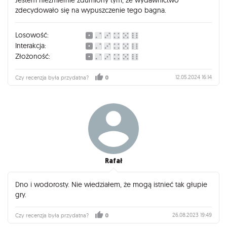
nudzi się za szybko. Świrnięte pytania zaskoczą Cię drogi
zdecydowało się na wypuszczenie tego bagna.
graczu i sprawią, że zostaniesz postawiony przed naprawdę
dużymi dylematami! Gorąco polecam.
Losowość:
Interakcja:
Złożoność:
12.05.2024 16:14
Czy recenzja była przydatna?
0
Rafał
Dno i wodorosty. Nie wiedziałem, że mogą istnieć tak głupie
gry.
26.08.2023 19:49
Czy recenzja była przydatna?
0