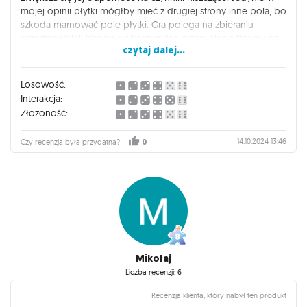
mojej opinii płytki mógłby mieć z drugiej strony inne pola, bo
szkoda marnować pole płytki. Gra polega na zbieraniu
przedstawicieli klanów wykorzystując przesunięcia figurek na
czytaj dalej...
danym polu. Można pokombinować, nie jest wysoce
skomplikowana, a daje dużo zabawy.
Losowość:
Interakcja:
Złożoność:
14.10.2024 13:46
Czy recenzja była przydatna?
0
Mikołaj
Liczba recenzji: 6
Recenzja klienta, który nabył ten produkt