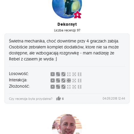
jednak trzeba lubić gry, w których należy nieco bardziej
pogłówkować. Pod tym względem, zdecydowanie nie jest to
"Ticket to Ride", a już bardziej "Relic Runners" (jeśli miałabym
przyrównać stopień złożoności gry do innych produktów
Dekornyt
Days of Wonder). W moim odczuciu jest to taka bardziej
Liczba recenzji: 97
wymagająca gra familijna. Jak dla mnie solidna czwóreczka z
Świetna mechanika, choć downtime przy 4 graczach zabija.
plusem :-)
Osobiście zebrałem komplet dodatków, ktore nie sa może
dostępne, ale wzbogacają rozgrywkę - mam nadizeję że
Rebel z czasem je wyda :)
Losowość:
Interakcja:
Złożoność:
04.09.2018 12:44
Czy recenzja była przydatna?
6