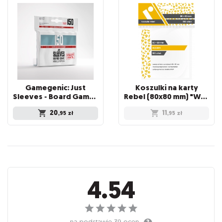
Gamegenic: Just
Koszulki na karty
Sleeves - Board Game Sleeves (46 x 71 mm) 150 sztuk, Clear
Rebel (80x80 mm) "Wyvern", 100 sztuk
20
11
,95
zł
,95
zł
Recenzje
4.54