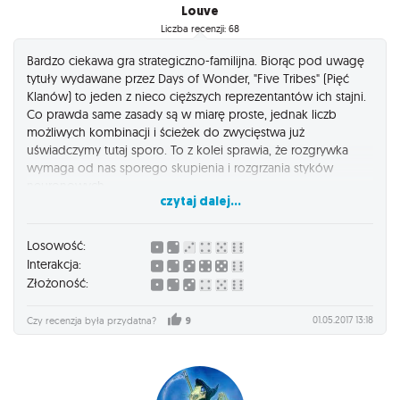
Louve
Liczba recenzji: 68
Bardzo ciekawa gra strategiczno-familijna. Biorąc pod uwagę
tytuły wydawane przez Days of Wonder, "Five Tribes" (Pięć
Klanów) to jeden z nieco cięższych reprezentantów ich stajni.
Co prawda same zasady są w miarę proste, jednak liczb
możliwych kombinacji i ścieżek do zwycięstwa już
uświadczymy tutaj sporo. To z kolei sprawia, że rozgrywka
wymaga od nas sporego skupienia i rozgrzania styków
neuronowych.
czytaj dalej...
Wydanie (jak zwykle przy grach DoW) stoi na najwyższym
poziomie, elementy są porządnie wykonane, a piękna oprawa
Losowość:
graficzna cieszy oko. Gra obfituje w interakcje między
Interakcja:
graczami, jednak skupiają się one głównie na mieszaniu
Złożoność:
szyków poprzez "podbieranie" upatrzonych płytek innym
graczom, niż na bezpośrednim negatywnym działaniu
01.05.2017 13:18
Czy recenzja była przydatna?
9
(chociaż i takie się zdarzają – np. asasyni). Rozgrywka toczy się
w miarę dynamicznie, chociaż czasami obmyślenie kolejnego
ruchu może powodować chwilowe przestoje.
Mnie osobiście granie w "Pięć Klanów" przynosi sporo frajdy,