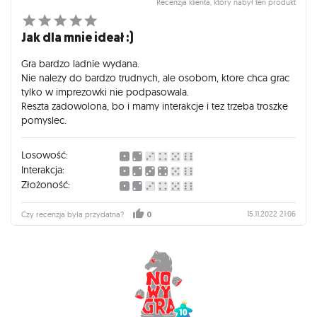
Recenzja klienta, który nabył ten produkt
Jak dla mnie ideał :)
Gra bardzo ladnie wydana.
Nie nalezy do bardzo trudnych, ale osobom, ktore chca grac
tylko w imprezowki nie podpasowala.
Reszta zadowolona, bo i mamy interakcje i tez trzeba troszke
pomyslec.
Losowość:
Interakcja:
Złożoność:
15.11.2022 21:06
Czy recenzja była przydatna?
0