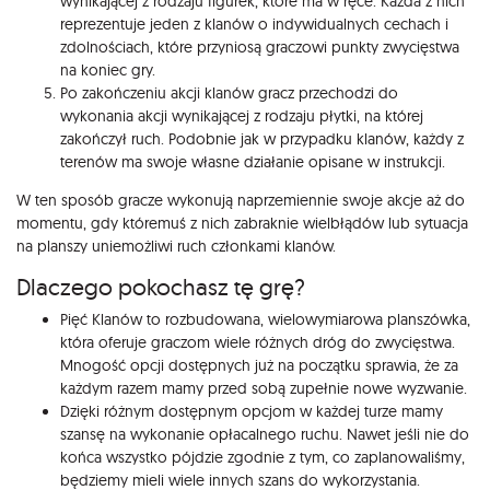
wynikającej z rodzaju figurek, które ma w ręce. Każda z nich
reprezentuje jeden z klanów o indywidualnych cechach i
zdolnościach, które przyniosą graczowi punkty zwycięstwa
na koniec gry.
Po zakończeniu akcji klanów gracz przechodzi do
wykonania akcji wynikającej z rodzaju płytki, na której
zakończył ruch. Podobnie jak w przypadku klanów, każdy z
terenów ma swoje własne działanie opisane w instrukcji.
W ten sposób gracze wykonują naprzemiennie swoje akcje aż do
momentu, gdy któremuś z nich zabraknie wielbłądów lub sytuacja
na planszy uniemożliwi ruch członkami klanów.
Dlaczego pokochasz tę grę?
Pięć Klanów to rozbudowana, wielowymiarowa planszówka,
która oferuje graczom wiele różnych dróg do zwycięstwa.
Mnogość opcji dostępnych już na początku sprawia, że za
każdym razem mamy przed sobą zupełnie nowe wyzwanie.
Dzięki różnym dostępnym opcjom w każdej turze mamy
szansę na wykonanie opłacalnego ruchu. Nawet jeśli nie do
końca wszystko pójdzie zgodnie z tym, co zaplanowaliśmy,
będziemy mieli wiele innych szans do wykorzystania.