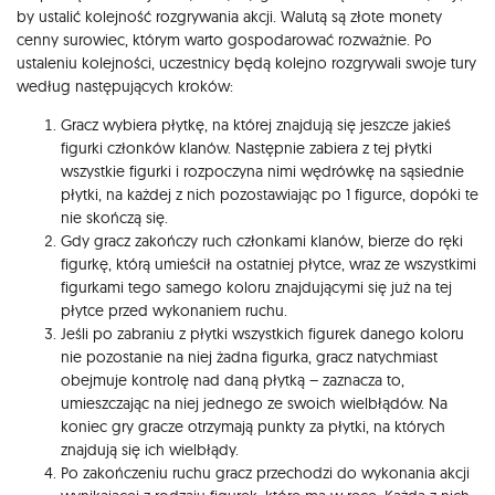
by ustalić kolejność rozgrywania akcji. Walutą są złote monety
cenny surowiec, którym warto gospodarować rozważnie. Po
ustaleniu kolejności, uczestnicy będą kolejno rozgrywali swoje tury
według następujących kroków:
Gracz wybiera płytkę, na której znajdują się jeszcze jakieś
figurki członków klanów. Następnie zabiera z tej płytki
wszystkie figurki i rozpoczyna nimi wędrówkę na sąsiednie
płytki, na każdej z nich pozostawiając po 1 figurce, dopóki te
nie skończą się.
Gdy gracz zakończy ruch członkami klanów, bierze do ręki
figurkę, którą umieścił na ostatniej płytce, wraz ze wszystkimi
figurkami tego samego koloru znajdującymi się już na tej
płytce przed wykonaniem ruchu.
Jeśli po zabraniu z płytki wszystkich figurek danego koloru
nie pozostanie na niej żadna figurka, gracz natychmiast
obejmuje kontrolę nad daną płytką – zaznacza to,
umieszczając na niej jednego ze swoich wielbłądów. Na
koniec gry gracze otrzymają punkty za płytki, na których
znajdują się ich wielbłądy.
Po zakończeniu ruchu gracz przechodzi do wykonania akcji