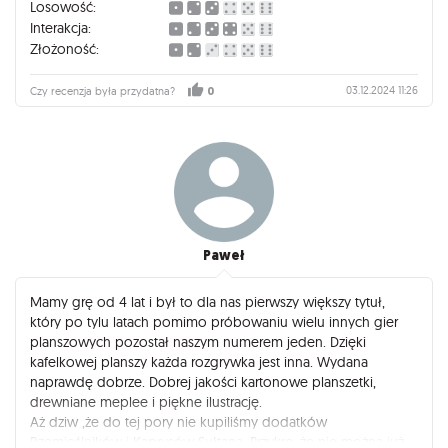
Losowość:
Interakcja:
Złożoność:
03.12.2024 11:26
Czy recenzja była przydatna?
0
Paweł
Mamy grę od 4 lat i był to dla nas pierwszy większy tytuł,
który po tylu latach pomimo próbowaniu wielu innych gier
planszowych pozostał naszym numerem jeden. Dzięki
kafelkowej planszy każda rozgrywka jest inna. Wydana
naprawdę dobrze. Dobrej jakości kartonowe planszetki,
drewniane meplee i piękne ilustrację.
Aż dziw ,że do tej pory nie kupiliśmy dodatków
Rzemieślników i Kaprysów Sułtana. Przykre ,że nie można już