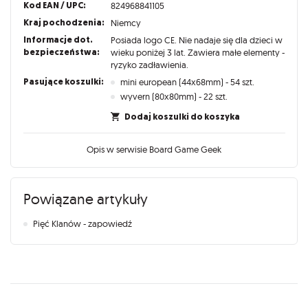
Kod EAN / UPC:
824968841105
Kraj pochodzenia:
Niemcy
Informacje dot.
Posiada logo CE. Nie nadaje się dla dzieci w
bezpieczeństwa:
wieku poniżej 3 lat. Zawiera małe elementy -
ryzyko zadławienia.
Pasujące koszulki:
mini european (44x68mm) - 54 szt.
wyvern (80x80mm) - 22 szt.
Dodaj koszulki do koszyka
Opis w serwisie Board Game Geek
Powiązane artykuły
Pięć Klanów - zapowiedź