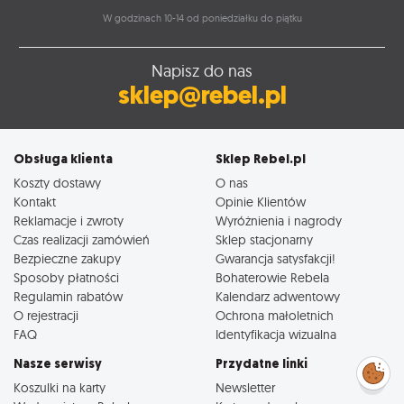
W godzinach 10-14 od poniedziałku do piątku
Napisz do nas
sklep@rebel.pl
Obsługa klienta
Sklep Rebel.pl
Koszty dostawy
O nas
Kontakt
Opinie Klientów
Reklamacje i zwroty
Wyróżnienia i nagrody
Czas realizacji zamówień
Sklep stacjonarny
Bezpieczne zakupy
Gwarancja satysfakcji!
Sposoby płatności
Bohaterowie Rebela
Regulamin rabatów
Kalendarz adwentowy
O rejestracji
Ochrona małoletnich
FAQ
Identyfikacja wizualna
Nasze serwisy
Przydatne linki
Zarządzaj
preferencjami
cookies
Koszulki na karty
Newsletter