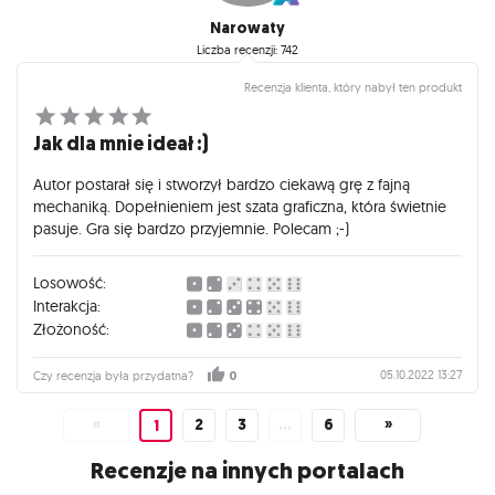
Narowaty
Liczba recenzji: 742
Recenzja klienta, który nabył ten produkt
Jak dla mnie ideał :)
Autor postarał się i stworzył bardzo ciekawą grę z fajną
mechaniką. Dopełnieniem jest szata graficzna, która świetnie
pasuje. Gra się bardzo przyjemnie. Polecam ;-)
Losowość:
Interakcja:
Złożoność:
05.10.2022 13:27
Czy recenzja była przydatna?
0
«
2
3
…
6
»
1
Recenzje na innych portalach