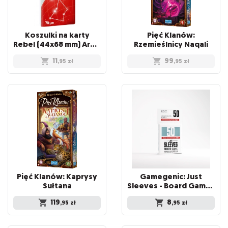
Koszulki na karty
Pięć Klanów:
Rebel (44x68 mm) Ara Medium, 100 sztuk
Rzemieślnicy Naqali
11
99
,95
zł
,95
zł
Pięć Klanów: Kaprysy
Gamegenic: Just
Sułtana
Sleeves - Board Game Sleeves (46 x 71 mm) 50 sztuk, Clear
119
8
,95
zł
,95
zł