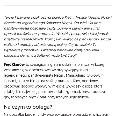
Opis
Twoja karawana przekroczyła granicę Krainy Tysiąca i Jednej Nocy i
dotarła do legendarnego Sułtanatu Naqali. Od wielu lat tron
państwa-miasta pozostaje pusty, bowiem szanowany sułtan
opuścił ten świat bezpotomnie. Wróżbici przepowiedzieli jednak
przybycie nieznajomych, którzy, wpływając na pięć klanów, stoczą
walkę o kontrolę nad osławioną krainą. Czy to właśnie Ty
wypełnisz proroctwo? Okiełznaj pradawne dżiny i pokieruj
pięcioma klanami, a Sułtanat może być Twój!
Pięć Klanów
to strategiczna gra z modularną planszą, w której
wcielamy się w obcokrajowców przybywających do
legendarnego państwa-miasta Naqali. Manipulując tytułowymi
klanami, a także biorąc na służbę prastare dżiny, będziemy
próbowali zdobyć wpływy w mieście. Zwycięży osoba, która
zdobędzie najwiecej punktów z dóbr zgromadzonych podczas
gry, zebranych płytek oraz pozyskanych sojuszników.
Na czym to polega?
Na początku każdej rundy wszyscy gracze biorą udział w licytacji,