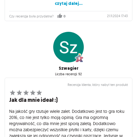
czytaj dalej...
nigdzie znaleźć mini dodatku Złodziei. Liczę ,że kiedyś
wyjdzie odświeżona jubileuszowa wersja z tym dodatkiem.
Szczerze polecam!
21.11.2024 17:43
Czy recenzja była przydatna?
0
Szwagier
Liczba recenzji: 92
Recenzja klienta, który nabył ten produkt
Jak dla mnie ideał :)
Na jakość gry rzutuje wiele zalet. Dodatkowo jest to gra roku
2016, co nie jest tylko moją opinią. Gra ma ogromną
regrywalność, co dla mnie jest sporą zaletą. Dodatkowo
można zabezpieczyć wszystkie płytki i karty, dzięki czemu
zwiększa się jej odporność na czynniki niszczące. Jedynie w