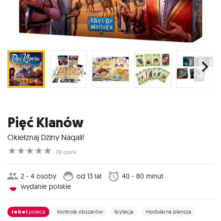
Pięć Klanów
Okiełznaj Dżiny Naqali!
☆
☆
☆
☆
☆
39 opinii
2 - 4 osoby
od 13 lat
40 - 80 minut
wydanie polskie
rebel
poleca
kontrola obszarów
licytacja
modularna plansza