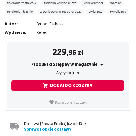
zbieranie zestawów
zmienna kolejność faz
Bliski Wschód
fantasy
mitologia i baśnie
zróżnicowane moce graczy
zwierzęta
rywalizacja
Autor:
Bruno Cathala
Wydawca:
Rebel
229
,95
zł
Produkt dostępny w magazynie
Wysyłka jutro
DODAJ DO KOSZYKA
Dodaj do listy życzeń
Dostawa (
Poczta Polska
) już od
10 zł
.
Sprawdź opcje dostawy