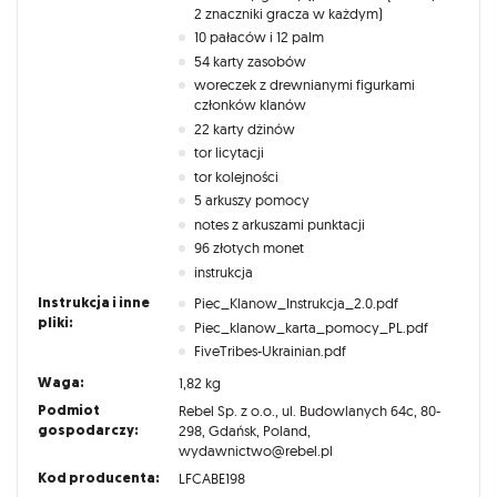
2 znaczniki gracza w każdym)
10 pałaców i 12 palm
54 karty zasobów
woreczek z drewnianymi figurkami
członków klanów
22 karty dżinów
tor licytacji
tor kolejności
5 arkuszy pomocy
notes z arkuszami punktacji
96 złotych monet
instrukcja
Instrukcja i inne
Piec_Klanow_Instrukcja_2.0.pdf
pliki:
Piec_klanow_karta_pomocy_PL.pdf
FiveTribes-Ukrainian.pdf
Waga:
1,82 kg
Podmiot
Rebel Sp. z o.o., ul. Budowlanych 64c, 80-
gospodarczy:
298, Gdańsk, Poland,
wydawnictwo@rebel.pl
Kod producenta:
LFCABE198