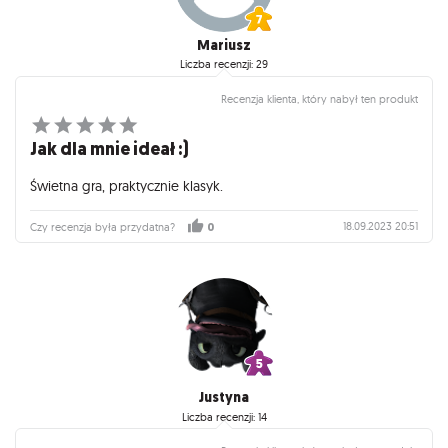
Mariusz
Liczba recenzji: 29
Recenzja klienta, który nabył ten produkt
Jak dla mnie ideał :)
Świetna gra, praktycznie klasyk.
18.09.2023 20:51
Czy recenzja była przydatna?
0
Justyna
Liczba recenzji: 14