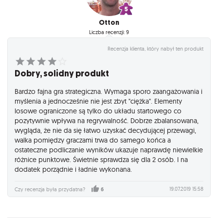
Otton
Liczba recenzji: 9
Recenzja klienta, który nabył ten produkt
Dobry, solidny produkt
Bardzo fajna gra strategiczna. Wymaga sporo zaangażowania i
myślenia a jednocześnie nie jest zbyt "ciężka". Elementy
losowe ograniczone są tylko do układu startowego co
pozytywnie wpływa na regrywalność. Dobrze zbalansowana,
wygląda, że nie da się łatwo uzyskać decydującej przewagi,
walka pomiędzy graczami trwa do samego końca a
ostateczne podliczanie wyników ukazuje naprawdę niewielkie
różnice punktowe. Świetnie sprawdza się dla 2 osób. I na
dodatek porządnie i ładnie wykonana.
19.07.2019 15:58
Czy recenzja była przydatna?
6