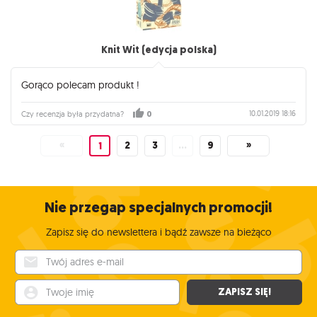
Knit Wit (edycja polska)
Gorąco polecam produkt !
10.01.2019 18:16
Czy recenzja była przydatna?
0
«
2
3
…
9
»
1
Nie przegap specjalnych promocji!
Zapisz się do newslettera i bądź zawsze na bieżąco
Twój adres e-mail
Twoje imię
ZAPISZ SIĘ!