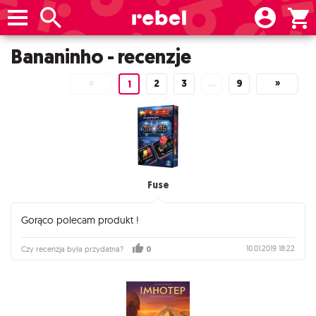
Bananinho - recenzje
«
2
3
…
9
»
1
Fuse
Gorąco polecam produkt !
10.01.2019 18:22
Czy recenzja była przydatna?
0