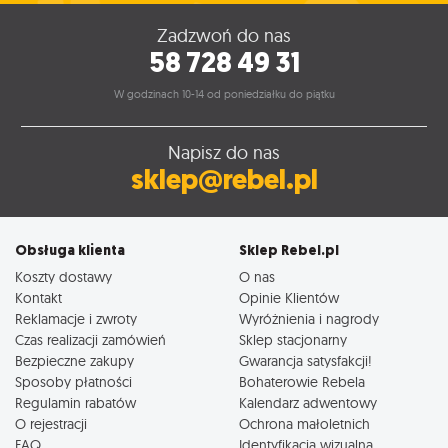
Zadzwoń do nas
58 728 49 31
W godzinach 10-14 od poniedziałku do piątku
Napisz do nas
sklep@rebel.pl
Obsługa klienta
Sklep Rebel.pl
Koszty dostawy
O nas
Kontakt
Opinie Klientów
Reklamacje i zwroty
Wyróżnienia i nagrody
Czas realizacji zamówień
Sklep stacjonarny
Bezpieczne zakupy
Gwarancja satysfakcji!
Sposoby płatności
Bohaterowie Rebela
Regulamin rabatów
Kalendarz adwentowy
O rejestracji
Ochrona małoletnich
FAQ
Identyfikacja wizualna