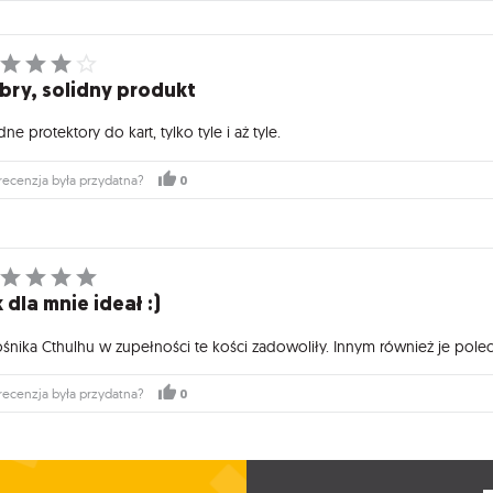
bry, solidny produkt
dne protektory do kart, tylko tyle i aż tyle.
0
recenzja była przydatna?
 dla mnie ideał :)
ośnika Cthulhu w zupełności te kości zadowoliły. Innym również je pole
0
recenzja była przydatna?