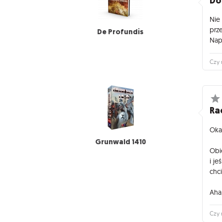
Do
Nie
prze
De Profundis
Nap
Czy 
Ra
Oka
Grunwald 1410
Obi
i je
chc
Aha,
Czy 