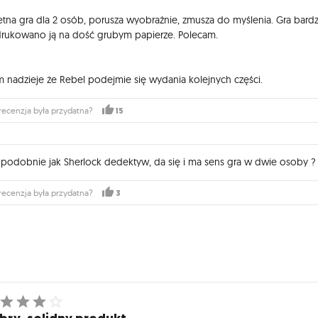
etna gra dla 2 osób, porusza wyobraźnie, zmusza do myślenia. Gra bard
rukowano ją na dość grubym papierze. Polecam.
 nadzieje że Rebel podejmie się wydania kolejnych części.
15
recenzja była przydatna?
 podobnie jak Sherlock dedektyw, da się i ma sens gra w dwie osoby ?
3
recenzja była przydatna?