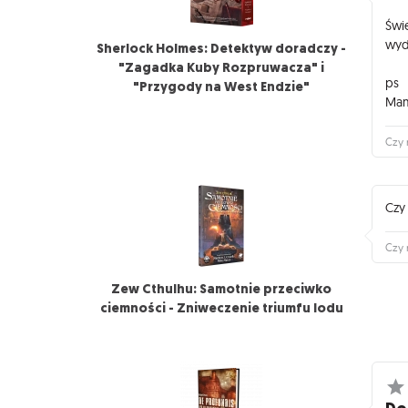
Świ
wyd
Sherlock Holmes: Detektyw doradczy -
"Zagadka Kuby Rozpruwacza" i
ps
"Przygody na West Endzie"
Mam
Czy 
Czy
Czy 
Zew Cthulhu: Samotnie przeciwko
ciemności - Zniweczenie triumfu lodu