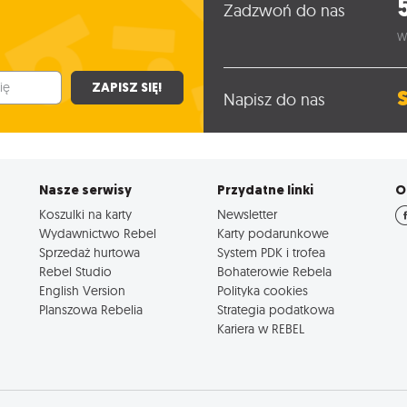
Zadzwoń do nas
W
ZAPISZ SIĘ!
Napisz do nas
Nasze serwisy
Przydatne linki
O
Koszulki na karty
Newsletter
Wydawnictwo Rebel
Karty podarunkowe
Sprzedaż hurtowa
System PDK i trofea
Rebel Studio
Bohaterowie Rebela
English Version
Polityka cookies
Planszowa Rebelia
Strategia podatkowa
Kariera w REBEL