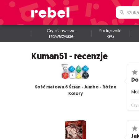
Gry planszowe
Podręczniki
i towarzyskie
RPG
Kuman51 - recenzje
Do
Kość matowa 6 Ścian - Jumbo - Różne
Moja
Kolory
Czy 
Jak