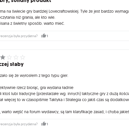
bry, solidny produkt
 ma na świecie gry bardziej Lovecraftowskiej. Tyle że jest bardzo wymaga
czytania niż grania, ale kto wie.
isana z świetny sposób. warto mieć.
1
recenzja była przydatna?
czej słaby
zało się że wyrosłem z tego typu gier.
ektywnie rzecz biorąc, gra wydana ładnie
śli ktoś lubi tradycjne (przestarzałe wg. innych) taktyczne gry z dużą i
iał więcej to w czasopiśmie Taktyka i Strategia co jakiś czas są dodatk
 warto wejść na forum wydawcy, są tam klaryfikacje zasad, i chyba jakieś 
1
recenzja była przydatna?