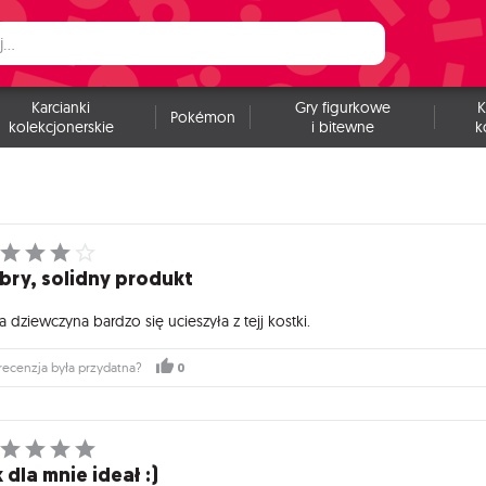
Karcianki
Gry figurkowe
K
Pokémon
kolekcjonerskie
i bitewne
k
bry, solidny produkt
 dziewczyna bardzo się ucieszyła z tejj kostki.
0
recenzja była przydatna?
 dla mnie ideał :)