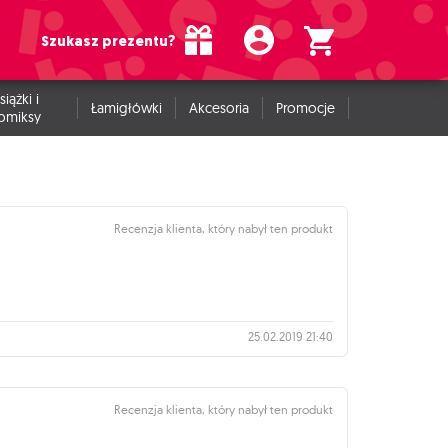
Szukasz prezentu?
siążki i
Łamigłówki
Akcesoria
Promocje
omiksy
Recenzja klienta, który nabył ten produkt
25.02.2019 21:40
Recenzja klienta, który nabył ten produkt