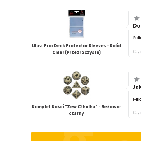
Do
Soli
Ultra Pro: Deck Protector Sleeves - Solid
Clear (Przezroczyste)
Czy 
Jak
Mił
Komplet Kości "Zew Cthulhu" - Beżowo-
czarny
Czy 