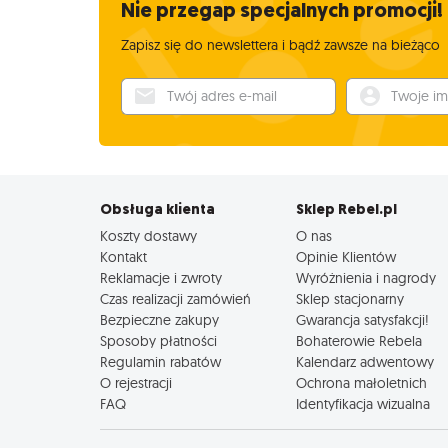
Nie przegap specjalnych promocji!
Zapisz się do newslettera i bądź zawsze na bieżąco
Twój adres e-mail
Twoje imię
Obsługa klienta
Sklep Rebel.pl
Koszty dostawy
O nas
Kontakt
Opinie Klientów
Reklamacje i zwroty
Wyróżnienia i nagrody
Czas realizacji zamówień
Sklep stacjonarny
Bezpieczne zakupy
Gwarancja satysfakcji!
Sposoby płatności
Bohaterowie Rebela
Regulamin rabatów
Kalendarz adwentowy
O rejestracji
Ochrona małoletnich
FAQ
Identyfikacja wizualna