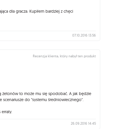
jąca dla gracza. Kupiłem bardziej z chęci
07.10.2016 13:56
Recenzja klienta, który nabył ten produkt
lością żetonów to może mu się spodobać. A jak będzie
owe scenariusze do "systemu średniowiecznego".
erraty.
26.09.2016 14:45