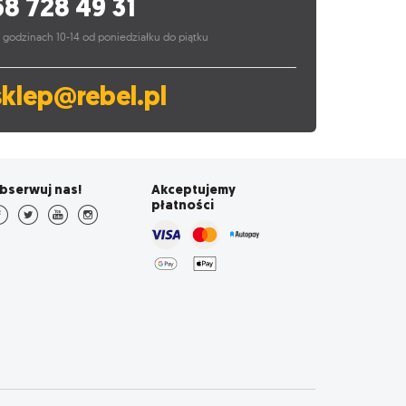
58 728 49 31
 godzinach 10-14 od poniedziałku do piątku
sklep@rebel.pl
bserwuj nas!
Akceptujemy
płatności