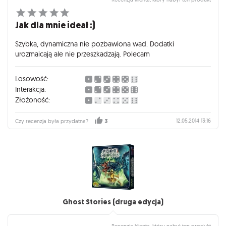
Jak dla mnie ideał :)
Szybka, dynamiczna nie pozbawiona wad. Dodatki
urozmaicają ale nie przeszkadzają. Polecam
Losowość:
Interakcja:
Złożoność:
12.05.2014 13:16
Czy recenzja była przydatna?
3
Ghost Stories (druga edycja)
Recenzja klienta, który nabył ten produkt