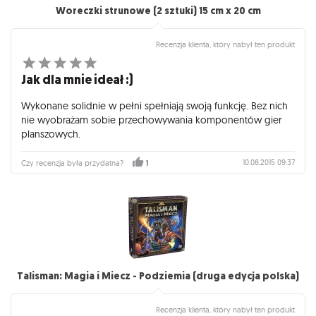
Woreczki strunowe (2 sztuki) 15 cm x 20 cm
Recenzja klienta, który nabył ten produkt
Jak dla mnie ideał :)
Wykonane solidnie w pełni spełniają swoją funkcję. Bez nich
nie wyobrażam sobie przechowywania komponentów gier
planszowych.
10.08.2015 09:37
Czy recenzja była przydatna?
1
Talisman: Magia i Miecz - Podziemia (druga edycja polska)
Recenzja klienta, który nabył ten produkt