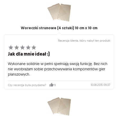
Woreczki strunowe (4 sztuki) 10 cm x 10 cm
Recenzja klienta, który nabył ten produkt
Jak dla mnie ideał :)
Wykonane solidnie w pełni spełniają swoją funkcję. Bez nich
nie wyobrażam sobie przechowywania komponentów gier
planszowych.
10.08.2015 09:37
Czy recenzja była przydatna?
1