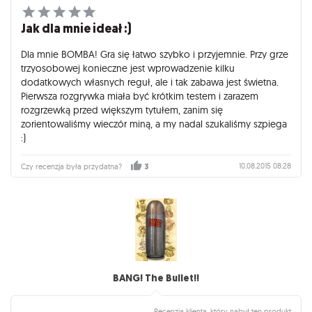
Jak dla mnie ideał :)
Dla mnie BOMBA! Gra się łatwo szybko i przyjemnie. Przy grze
trzyosobowej konieczne jest wprowadzenie kilku
dodatkowych własnych reguł, ale i tak zabawa jest świetna.
Pierwsza rozgrywka miała być krótkim testem i zarazem
rozgrzewką przed większym tytułem, zanim się
zorientowaliśmy wieczór miną, a my nadal szukaliśmy szpiega
:)
10.08.2015 08:28
Czy recenzja była przydatna?
3
BANG! The Bullet!!
Recenzja klienta, który nabył ten produkt