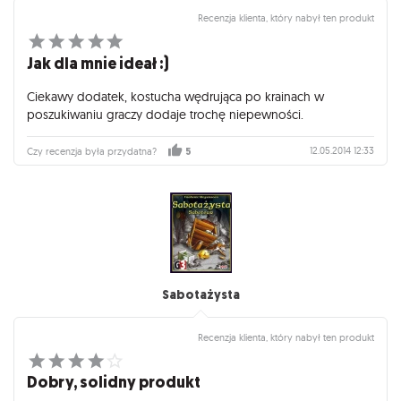
Recenzja klienta, który nabył ten produkt
Jak dla mnie ideał :)
Ciekawy dodatek, kostucha wędrująca po krainach w
poszukiwaniu graczy dodaje trochę niepewności.
12.05.2014 12:33
Czy recenzja była przydatna?
5
Sabotażysta
Recenzja klienta, który nabył ten produkt
Dobry, solidny produkt