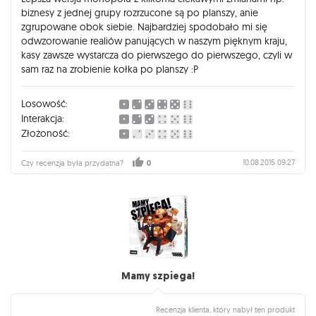
biznesy z jednej grupy rozrzucone są po planszy, anie
zgrupowane obok siebie. Najbardziej spodobało mi się
odwzorowanie realiów panujących w naszym pięknym kraju,
kasy zawsze wystarcza do pierwszego do pierwszego, czyli w
sam raz na zrobienie kołka po planszy :P
Losowość:
Interakcja:
Złożoność:
10.08.2015 09:27
Czy recenzja była przydatna?
0
Mamy szpiega!
Recenzja klienta, który nabył ten produkt