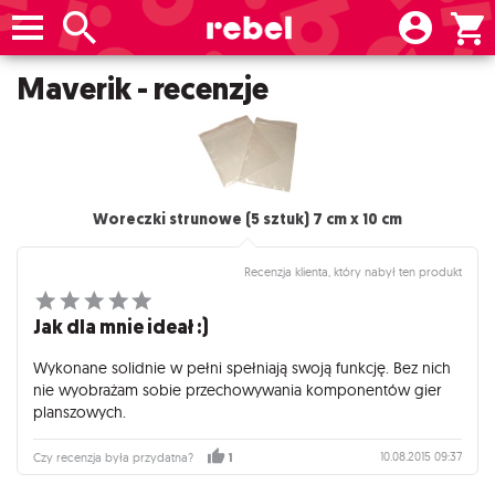
Maverik - recenzje
Woreczki strunowe (5 sztuk) 7 cm x 10 cm
Recenzja klienta, który nabył ten produkt
Jak dla mnie ideał :)
Wykonane solidnie w pełni spełniają swoją funkcję. Bez nich
nie wyobrażam sobie przechowywania komponentów gier
planszowych.
10.08.2015 09:37
Czy recenzja była przydatna?
1