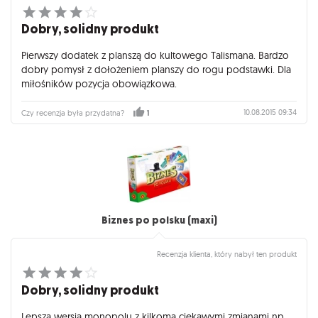
Dobry, solidny produkt
Pierwszy dodatek z planszą do kultowego Talismana. Bardzo
dobry pomysł z dołożeniem planszy do rogu podstawki. Dla
miłośników pozycja obowiązkowa.
10.08.2015 09:34
Czy recenzja była przydatna?
1
Biznes po polsku (maxi)
Recenzja klienta, który nabył ten produkt
Dobry, solidny produkt
Lepsza wersja monopolu z kilkoma ciekawymi zmianami np.