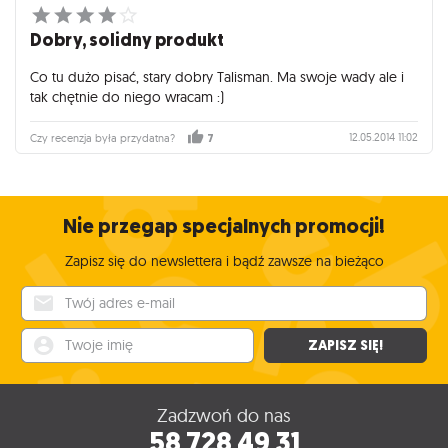
Dobry, solidny produkt
Co tu dużo pisać, stary dobry Talisman. Ma swoje wady ale i
tak chętnie do niego wracam :)
12.05.2014 11:02
Czy recenzja była przydatna?
7
Nie przegap specjalnych promocji!
Zapisz się do newslettera i bądź zawsze na bieżąco
Twój adres e-mail
Twoje imię
ZAPISZ SIĘ!
Zadzwoń do nas
58 728 49 31