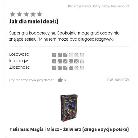
Recenzja klienta, który nabył ten produkt
Jak dla mnie ideał :)
Super gra kooperacyjna. Spokojnie mogą grać osoby nie
znające serialu. Minusem może być długość rozgrywki.
Losowość:
Interakcja:
Złożoność:
12.05.2014 12:39
Czy recenzja była przydatna?
3
Talisman: Magia i Miecz - Żniwiarz (druga edycja polska)