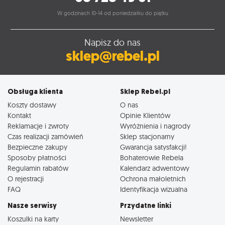
W godzinach 10-14 od poniedziałku do piątku
Napisz do nas
sklep@rebel.pl
Obsługa klienta
Sklep Rebel.pl
Koszty dostawy
O nas
Kontakt
Opinie Klientów
Reklamacje i zwroty
Wyróżnienia i nagrody
Czas realizacji zamówień
Sklep stacjonarny
Bezpieczne zakupy
Gwarancja satysfakcji!
Sposoby płatności
Bohaterowie Rebela
Regulamin rabatów
Kalendarz adwentowy
O rejestracji
Ochrona małoletnich
FAQ
Identyfikacja wizualna
Nasze serwisy
Przydatne linki
Koszulki na karty
Newsletter