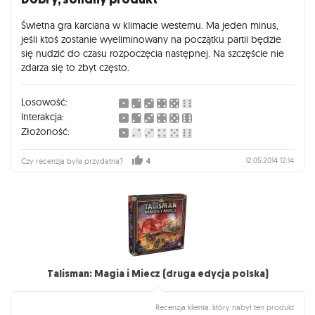
Świetna gra karciana w klimacie westernu. Ma jeden minus,
jeśli ktoś zostanie wyeliminowany na początku partii będzie
się nudzić do czasu rozpoczęcia następnej. Na szczęście nie
zdarza się to zbyt często.
Losowość:
Interakcja:
Złożoność:
12.05.2014 12:14
Czy recenzja była przydatna?
4
Talisman: Magia i Miecz (druga edycja polska)
Recenzja klienta, który nabył ten produkt