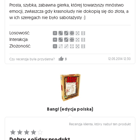
Prosta, szybka, zabawna gierka, której towarzyszy mnóstwo
emocji, zwłaszcza gdy krasnoludy nie dokopią się do złota, a
w ich szeregach nie było sabotażysty :)
Losowość:
Interakcja:
Złożoność:
12.05.2014 12:30
Czy recenzja była przydatna?
3
Bang! (edycja polska)
Recenzja klienta, który nabył ten produkt
Dobry, solidny produkt